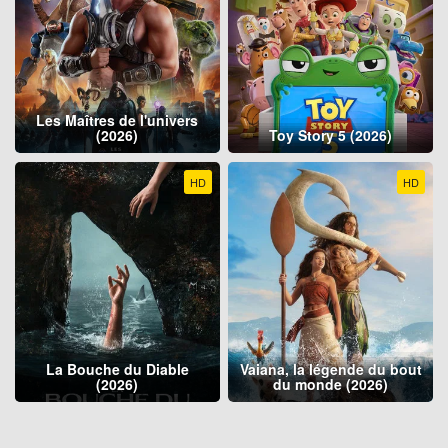
Les Maîtres de l'univers
(2026)
Toy Story 5 (2026)
HD
HD
La Bouche du Diable
Vaiana, la légende du bout
(2026)
du monde (2026)