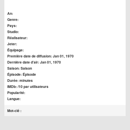
An:
Genre:
Pays:
Studio:
Réalisateur:
Jeter:
Équipage:
Première date de diffusion: Jan 01, 1970
Dernière date d'air: Jan 01, 1970
Saison: Saison
Épisode: Épisode
Durée: minutes
IMDb: /10 par utilisateurs
Popularité:
Langue:
Mot-clé :