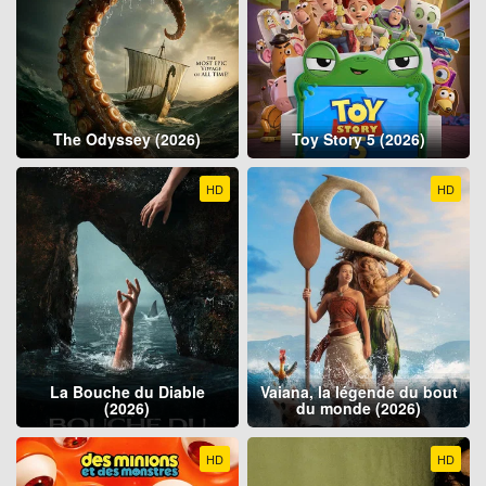
The Odyssey (2026)
Toy Story 5 (2026)
HD
HD
La Bouche du Diable
Vaiana, la légende du bout
(2026)
du monde (2026)
HD
HD