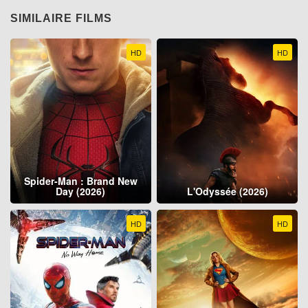
SIMILAIRE FILMS
HD
HD
Spider-Man : Brand New
Day (2026)
L'Odyssée (2026)
HD
HD