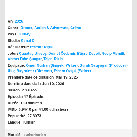
An:
2026
Genre:
Drame
,
Action & Adventure
,
Crime
Pays:
Turkey
Studio:
Kanal D
Réalisateur:
Ethem Özışık
Jeter:
Çağatay Ulusoy
,
Demet Özdemir
,
Büşra Develi
,
Necip Memili
,
Ahmet Rıfat Şungar
,
Tolga Tekin
Équipage:
Ömer Gürkan Şimşek (Writer)
,
Burak Sağyaşar (Producer)
,
Uluç Bayraktar (Director)
,
Ethem Özışık (Writer)
Première date de diffusion: Mar 19, 2025
Dernière date d'air: Jun 10, 2026
Saison: 2 Saison
Épisode: 47 Épisode
Durée: 130 minutes
IMDb: 6.94/10 par 41.00 utilisateurs
Popularité: 27.8073
Langue: Turkish
Mot-clé :
authoritarian