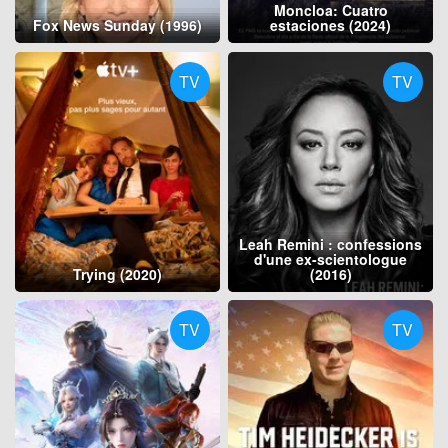
Moncloa: Cuatro
Fox News Sunday (1996)
estaciones (2024)
TV
TV
Leah Remini : confessions
d'une ex-scientologue
Trying (2020)
(2016)
TV
TV