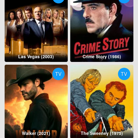
Las Vegas (2003)
Crime Story (1986)
TV
TV
Walker (2021)
The Sweeney (1975)