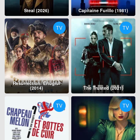
Steal (2026)
Capitaine Furillo (1981)
TV
TV
Resurrection: Ertugrul
(2014)
The Trusted (2021)
TV
TV