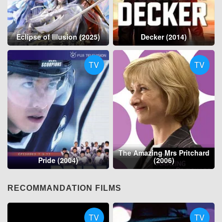
Eclipse of Illusion (2025)
Decker (2014)
TV
TV
The Amazing Mrs Pritchard
Pride (2004)
(2006)
RECOMMANDATION FILMS
TV
TV