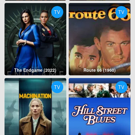
TV
TV
The Endgame (2022)
Route 66 (1960)
TV
TV