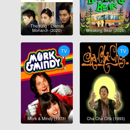
The King : Eternal
Monarch (2020)
Breaking Bear (2026)
TV
TV
Mork & Mindy (1978)
Cha Cha Cha (1993)