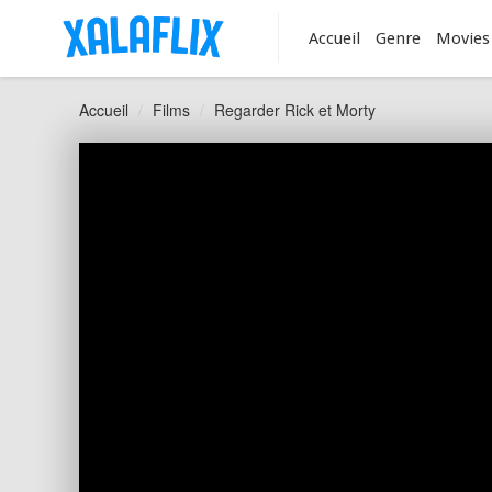
Accueil
Genre
Movies
Accueil
Films
Regarder Rick et Morty