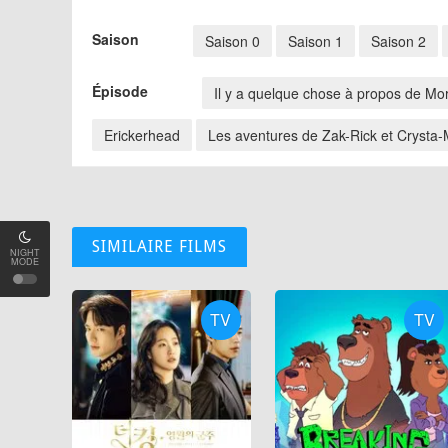
Saison
Saison 0
Saison 1
Saison 2
Épisode
Il y a quelque chose à propos de Mor
Erickerhead
Les aventures de Zak-Rick et Crysta-M
SIMILAIRE FILMS
NIGHT
MODE
TV
TV