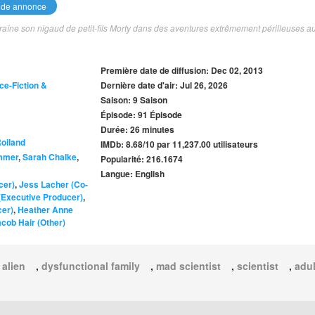
de annonce
traîne son nigaud de petit-fils Morty dans des aventures extrêmement périlleuses a
Première date de diffusion: Dec 02, 2013
ce-Fiction &
Dernière date d'air: Jul 26, 2026
Saison: 9 Saison
Épisode: 91 Épisode
Durée: 26 minutes
Roiland
IMDb: 8.68/10 par 11,237.00 utilisateurs
mmer
,
Sarah Chalke
,
Popularité: 216.1674
Langue: English
cer)
,
Jess Lacher (Co-
(Executive Producer)
,
cer)
,
Heather Anne
cob Hair (Other)
,
alien
,
dysfunctional family
,
mad scientist
,
scientist
,
adul