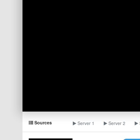
Sources
Server 1
Server 2