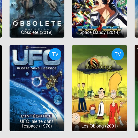
Obsolete (2019)
Space Dandy (2014)
TV
TV
UFO, alerte dans
l'espace (1970)
Les Oblong (2001)