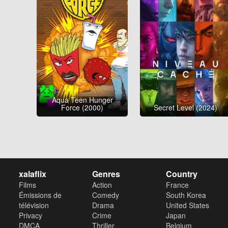
Aqua Teen Hunger
Force (2000)
Secret Level (2024)
xalaflix
Genres
Country
Films
Action
France
Émissions de
Comedy
South Korea
télévision
Drama
United States
Privacy
Crime
Japan
DMCA
Thriller
Belgium