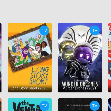
TV
TV
Long Story Short (2025)
Murder Drones (2021)
TV
TV