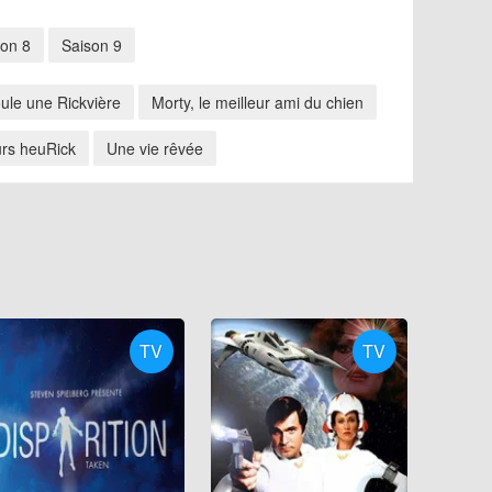
son 8
Saison 9
oule une Rickvière
Morty, le meilleur ami du chien
urs heuRick
Une vie rêvée
TV
TV