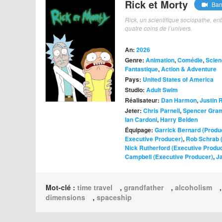
Rick et Morty
Ban
Rick, un scientifique sociopathe, en
quatre coins de l’univers.
An:
2026
Genre:
Animation
,
Comédie
,
Scien
Fantastique
,
Action & Adventure
Pays:
United States of America
Studio:
Adult Swim
Réalisateur:
Dan Harmon
,
Justin 
Jeter:
Chris Parnell
,
Spencer Gra
Ian Cardoni
,
Harry Belden
Équipage:
Garrick Bernard (Produ
Executive Producer)
,
Rob Schrab 
Nick Rutherford (Executive Produ
Campbell (Executive Producer)
,
Ja
Mot-clé :
time travel
,
grandfather
,
alcoholism
dimensions
,
spaceship