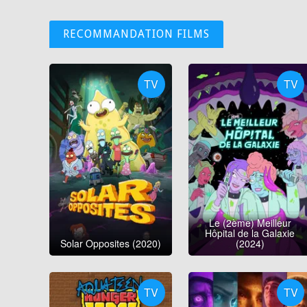
RECOMMANDATION FILMS
TV
TV
Le (2ème) Meilleur
Hôpital de la Galaxie
Solar Opposites (2020)
(2024)
TV
TV