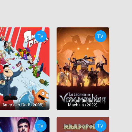
TV
TV
La légende de Vox
American Dad! (2005)
Machina (2022)
TV
TV