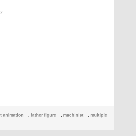
ux
t animation
,
father figure
,
machinist
,
multiple