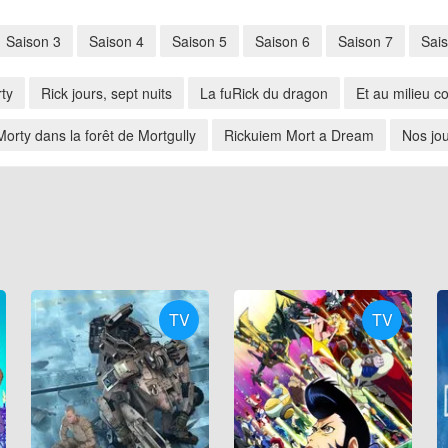
Saison 3
Saison 4
Saison 5
Saison 6
Saison 7
Sai
ty
Rick jours, sept nuits
La fuRick du dragon
Et au milieu c
orty dans la forêt de Mortgully
Rickuiem Mort a Dream
Nos jo
TV
TV