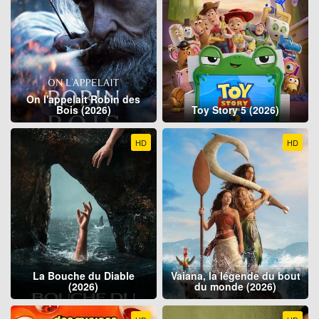
On l'appelait Robin des
Bois (2026)
Toy Story 5 (2026)
HD
HD
La Bouche du Diable
Vaiana, la légende du bout
(2026)
du monde (2026)