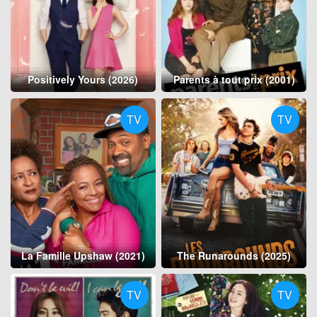
Positively Yours (2026)
Parents à tout prix (2001)
TV
TV
La Famille Upshaw (2021)
The Runarounds (2025)
TV
TV