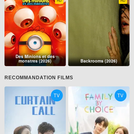
HD
HD
Des Minions et des
monstres (2026)
Backrooms (2026)
RECOMMANDATION FILMS
TV
TV