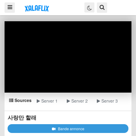
Sources
Server 1
Server 2
Server 3
사랑만 할래
Bande annonce