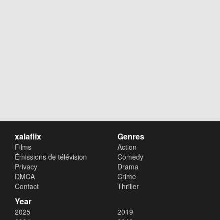
xalaflix
Genres
Films
Action
Émissions de télévision
Comedy
Privacy
Drama
DMCA
Crime
Contact
Thriller
Year
2025
2019