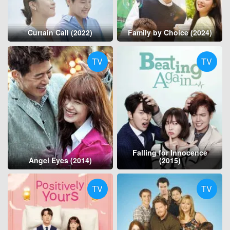
Curtain Call (2022)
Family by Choice (2024)
TV
TV
Falling for Innocence
Angel Eyes (2014)
(2015)
TV
TV