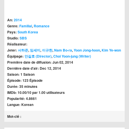
An:
2014
Genre:
Familial
,
Romance
Pays:
South Korea
Studio:
SBS
Réalisateur:
Jeter:
서하준
,
임세미
,
이규한
,
Nam Bo-ra
,
Yoon Jong-hoon
,
Kim Ye-won
Équipage:
안길호 (Director)
,
Choi Yoon-jung (Writer)
Première date de diffusion: Jun 02, 2014
Dernière date d'air: Dec 12, 2014
Saison: 1 Saison
Épisode: 123 Épisode
Durée: 35 minutes
IMDb: 10.00/10 par 1.00 utilisateurs
Popularité: 4.8661
Langue: Korean
Mot-clé :