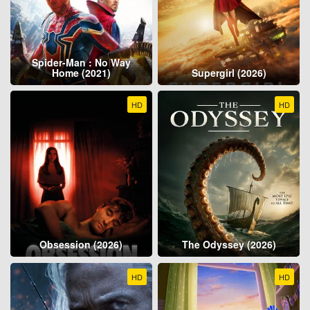
Spider-Man : No Way
Home (2021)
Supergirl (2026)
HD
HD
Obsession (2026)
The Odyssey (2026)
HD
HD