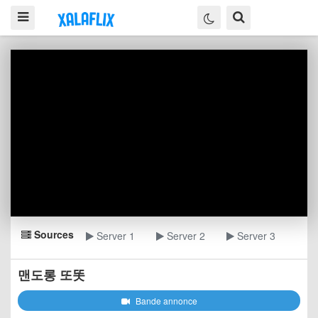
Sources
Server 1
Server 2
Server 3
맨도롱 또똣
Bande annonce