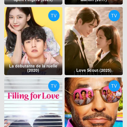
TV
TV
La débutante de la ruelle
(2020)
Love Scout (2025)
TV
TV