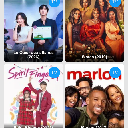
TV
TV
Le Cœur aux affaires
(2026)
Sistas (2019)
TV
TV
Spirit Fingers (2025)
Marlon (2017)