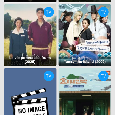
TV
TV
La vie portera ses fruits
(2025)
Tamra, the Island (2009)
TV
TV