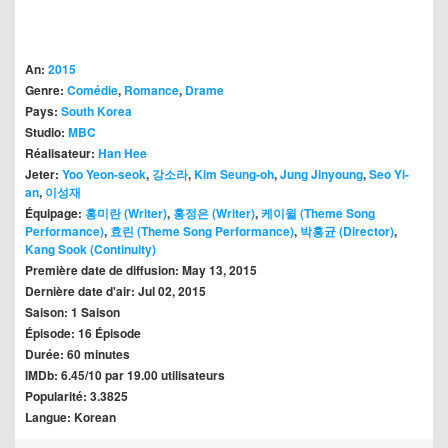
An:
2015
Genre:
Comédie
,
Romance
,
Drame
Pays:
South Korea
Studio:
MBC
Réalisateur:
Han Hee
Jeter:
Yoo Yeon-seok
,
강소라
,
Kim Seung-oh
,
Jung Jinyoung
,
Seo Yi-
an
,
이성재
Équipage:
홍미란 (Writer)
,
홍정은 (Writer)
,
케이윌 (Theme Song
Performance)
,
효린 (Theme Song Performance)
,
박홍균 (Director)
,
Kang Sook (Continuity)
Première date de diffusion: May 13, 2015
Dernière date d'air: Jul 02, 2015
Saison: 1 Saison
Épisode: 16 Épisode
Durée: 60 minutes
IMDb: 6.45/10 par 19.00 utilisateurs
Popularité: 3.3825
Langue: Korean