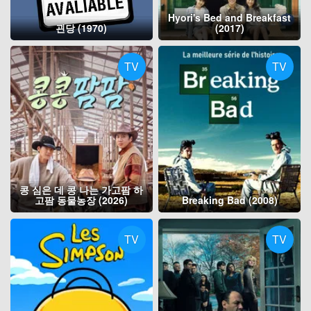
Hyori's Bed and Breakfast
괸당 (1970)
(2017)
TV
TV
콩 심은 데 콩 나는 가고팜 하
고팜 동물농장 (2026)
Breaking Bad (2008)
TV
TV