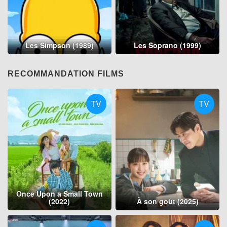
Les Simpson (1989)
Les Soprano (1999)
RECOMMANDATION FILMS
TV
TV
Once Upon a Small Town
(2022)
À son goût (2025)