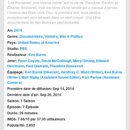
"Les Roosevelt, une histoire intime" suit la vie de Theodore, Franklin et
Eleanor Roosevelt, trois membres d'une famille qui a marqué à jamais
l’histoire des États-Unis. Pour la première fois, leurs destins
exceptionnels sont retracés dans un récit unique. Une série
documentaire de Ken Burns en sept épisodes.
An:
2014
Genre:
Documentaire
,
Histoire
,
War & Politics
Pays:
United States of America
Studio:
PBS
Réalisateur:
Ken Burns
Jeter:
Peter Coyote
,
David McCullough
,
Meryl Streep
,
Edward
Herrmann
,
Paul Giamatti
,
Theodore Roosevelt
Équipage:
Ken Burns (Director)
,
Geoffrey C. Ward (Writer)
,
Ken Burns
(Writer)
,
Matt Rigby (Assistant Sound Editor)
,
Kurt Parlow (Assistant
Camera)
Première date de diffusion: Sep 14, 2014
Dernière date d'air: Sep 20, 2014
Saison: 1 Saison
Épisode: 7 Épisode
Durée: 26 minutes
IMDb: 7.68/10 par 37.00 utilisateurs
Popularité: 2.852