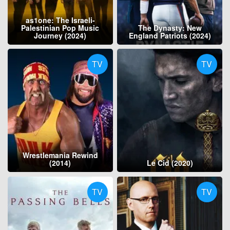
as1one: The Israeli-
Palestinian Pop Music
The Dynasty: New
Journey (2024)
England Patriots (2024)
TV
TV
Wrestlemania Rewind
(2014)
Le Cid (2020)
TV
TV