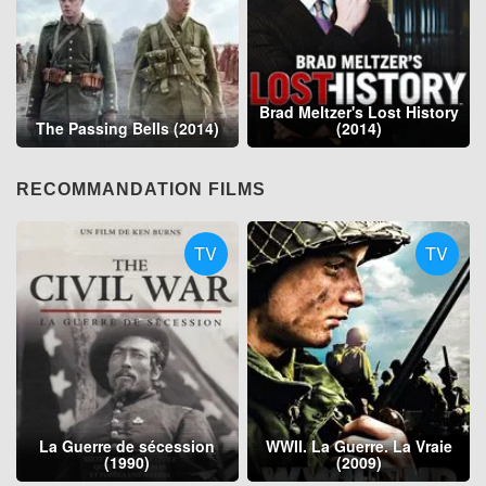
Brad Meltzer's Lost History
The Passing Bells (2014)
(2014)
RECOMMANDATION FILMS
TV
TV
La Guerre de sécession
WWII. La Guerre. La Vraie
(1990)
(2009)