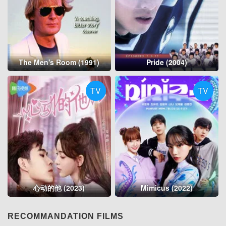
The Men's Room (1991)
Pride (2004)
TV
TV
心动的他 (2023)
Mimicus (2022)
RECOMMANDATION FILMS