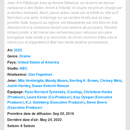
Jack vit à Pittsburgh avec sa femme Rebecca, sur le point de donner
naissance à des triplés. Arrivé à l'hôpital, le couple est pris en charge par
le docteur Katowski. Kevin, jeune acteur lassé par la futilité du rôle qu'il
tient dans une série, s'interroge sur sa carrière tandis que sa sœur
jumelle, Kate, toujours au régime, est désespérée par ses kilos en trop.
Abandonné à la naissance devant une caserne de pompiers, Randall,
brillant juriste, a fait mener des recherches pour retrouver son père
biologique mais hésite à le rencontrer. Ils ont en commun d'être nés le
même jour et s'apprêtent à fêter leur trente-sixième anniversaire...
An:
2022
Genre:
Drame
Pays:
United States of America
Studio:
NBC
Réalisateur:
Dan Fogelman
Jeter:
Milo Ventimiglia
,
Mandy Moore
,
Sterling K. Brown
,
Chrissy Metz
,
Justin Hartley
,
Susan Kelechi Watson
Équipage:
Ryan Bernard Tymensky (Casting)
,
Christiana Hooks
(Producer)
,
Laura Kenar (Co-Producer)
,
Kay Oyegun (Executive
Producer)
,
K.J. Steinberg (Executive Producer)
,
Steve Beers
(Executive Producer)
Première date de diffusion: Sep 20, 2016
Dernière date d'air: May 24, 2022
Saison: 6 Saison