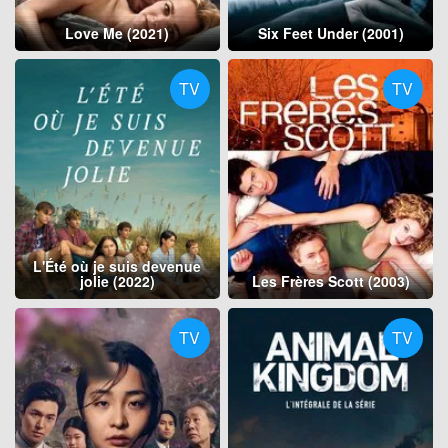
Love Me (2021)
Six Feet Under (2001)
TV
TV
L'Été où je suis devenue
jolie (2022)
Les Frères Scott (2003)
TV
TV