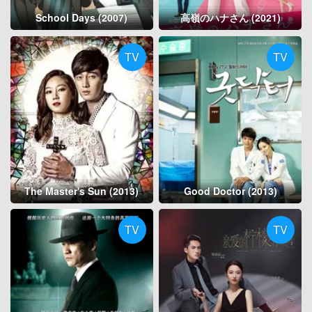
School Days (2007)
高嶺のハナさん (2021)
TV
TV
The Master's Sun (2013)
Good Doctor (2013)
TV
TV