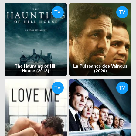
TV
TV
The Haunting of Hill
La Puissance des Vaincus
House (2018)
(2020)
TV
TV