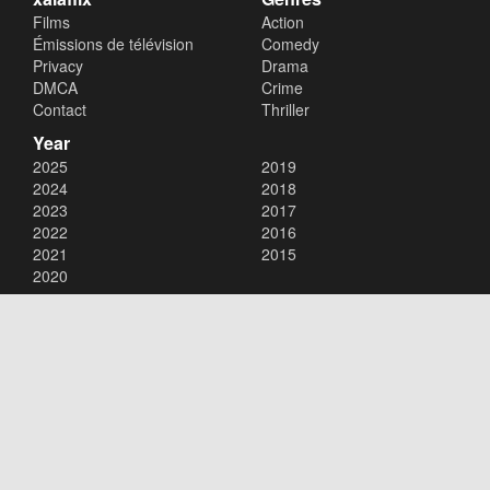
Films
Action
Émissions de télévision
Comedy
Privacy
Drama
DMCA
Crime
Contact
Thriller
Year
2025
2019
2024
2018
2023
2017
2022
2016
2021
2015
2020
Copyright © 2026
xalaflix
. All Rights Reserved.
Disclaimer: This site does not store any files on its server. All contents
are provided by non-affiliated third parties.
xalaflix
flim en streaming
xalaflix eu
xalaflix fr
xalaflix streaming