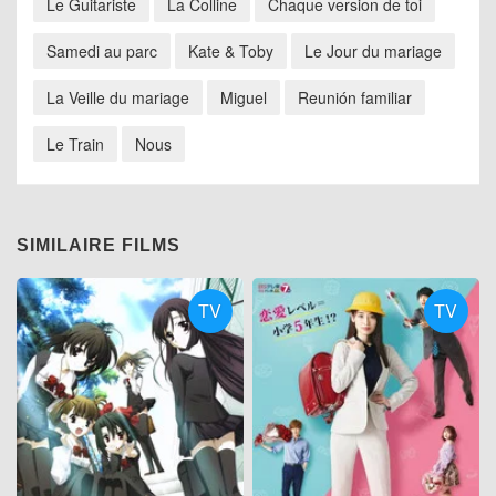
Le Guitariste
La Colline
Chaque version de toi
Samedi au parc
Kate & Toby
Le Jour du mariage
La Veille du mariage
Miguel
Reunión familiar
Le Train
Nous
SIMILAIRE FILMS
TV
TV