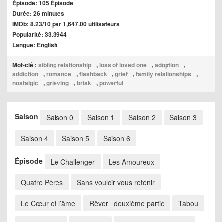
Épisode: 105 Épisode
Durée: 26 minutes
IMDb: 8.23/10 par 1,647.00 utilisateurs
Popularité: 33.3944
Langue: English
Mot-clé :
sibling relationship
,
loss of loved one
,
adoption
,
addiction
,
romance
,
flashback
,
grief
,
family relationships
,
nostalgic
,
grieving
,
brisk
,
powerful
Saison
Saison 0
Saison 1
Saison 2
Saison 3
Saison 4
Saison 5
Saison 6
Épisode
Le Challenger
Les Amoureux
Quatre Pères
Sans vouloir vous retenir
Le Cœur et l’âme
Rêver : deuxième partie
Tabou