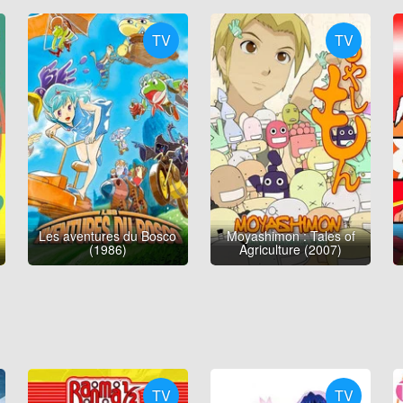
TV
TV
Les aventures du Bosco
Moyashimon : Tales of
(1986)
Agriculture (2007)
TV
TV