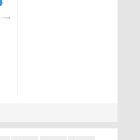
t
ur son