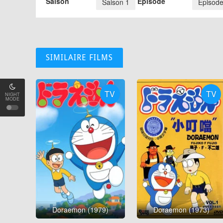
Saison
Épisode
Saison 1
Episode
SIMILAIRE FILMS
TV
TV
NIGHT
MODE
Doraemon (1979)
Doraemon (1973)