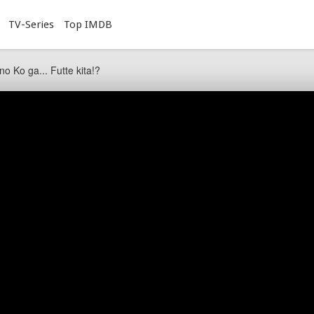
TV-Series
Top IMDB
o Ko ga... Futte kita!?