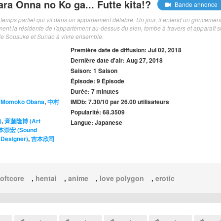
ara Onna no Ko ga... Futte kita!?
Bande annonce
temps partiel qui vit dans un appartement délabré. Un jour, il entend un grincemen
ent la résidente de l'appartement au-dessus du sien, tombe à travers et apparaît s
 de Sousuke et Sunao à vivre ensemble.
Première date de diffusion: Jul 02, 2018
Dernière date d'air: Aug 27, 2018
Saison: 1 Saison
Épisode: 9 Épisode
Durée: 7 minutes
,
Momoko Obana
,
中村
IMDb: 7.30/10 par 26.00 utilisateurs
Popularité: 68.3509
)
,
斉藤隆博 (Art
Langue: Japanese
本崇宏 (Sound
esigner)
,
吉本欣司
oftcore
,
hentai
,
anime
,
love polygon
,
erotic