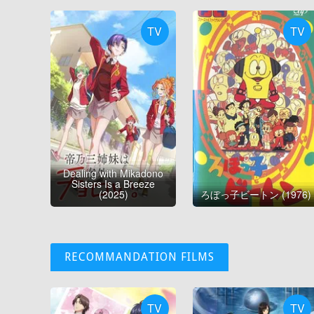
TV
TV
Dealing with Mikadono
Sisters Is a Breeze
(2025)
ろぼっ子ビートン (1976)
RECOMMANDATION FILMS
TV
TV