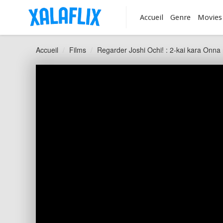
Accueil
Genre
Movies
Accueil
Films
Regarder Joshi Ochi! : 2-kai kara Onna n