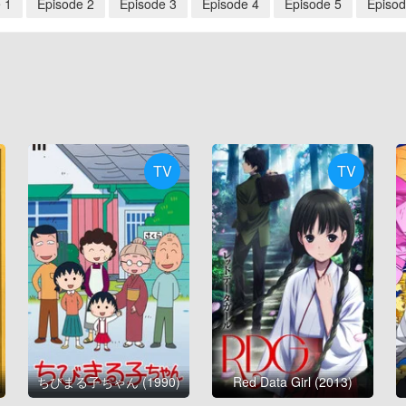
 1
Épisode 2
Épisode 3
Épisode 4
Épisode 5
Épisod
TV
TV
ちびまる子ちゃん (1990)
Red Data Girl (2013)