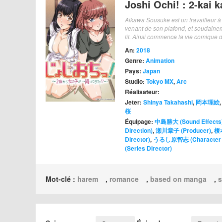
Joshi Ochi! : 2-kai k
Aikawa Sousuke est un travailleur à 
venant de son plafond, et soudainem
lit. Ainsi commence la vie comique
An:
2018
Genre:
Animation
Pays:
Japan
Studio:
Tokyo MX
,
Arc
Réalisateur:
Jeter:
Shinya Takahashi
,
岡本理絵
桜
Équipage:
中島勝大 (Sound Effects
Direction)
,
瀬川章子 (Producer)
,
榎
Director)
,
うるし原智志 (Character D
(Series Director)
Mot-clé :
harem
,
romance
,
based on manga
,
s