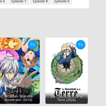
e 6
Épisode 7
Épisode 8
Épisode 9
TV
TV
A Certain Scientific
Du mouvement de la
Accelerator (2019)
Terre (2024)