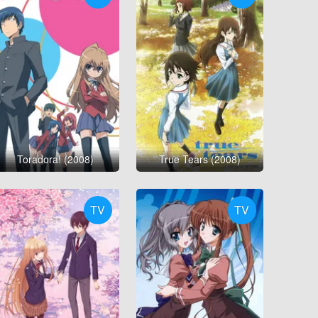
Toradora! (2008)
True Tears (2008)
TV
TV