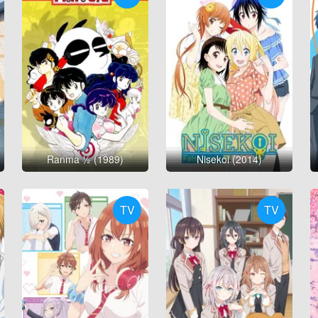
Ranma ½ (1989)
Nisekoi (2014)
TV
TV