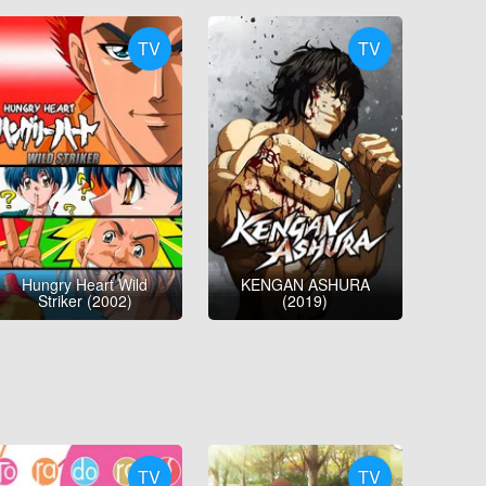
TV
TV
Hungry Heart Wild
KENGAN ASHURA
Striker (2002)
(2019)
TV
TV