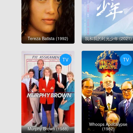
Tereza Batista (1992)
我和我的时光少年 (2021)
TV
TV
Whoops Apocalypse
Murphy Brown (1988)
(1982)