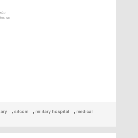
rée.
ion se
tary
,
sitcom
,
military hospital
,
medical