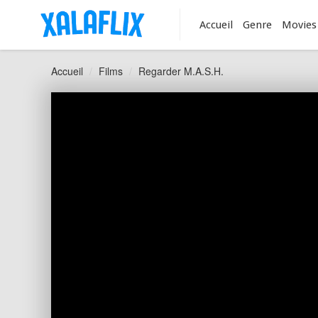
Accueil
Genre
Movies
Accueil
Films
Regarder M.A.S.H.