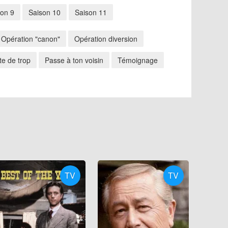
son 9
Saison 10
Saison 11
Opération "canon"
Opération diversion
e de trop
Passe à ton voisin
Témoignage
TV
TV