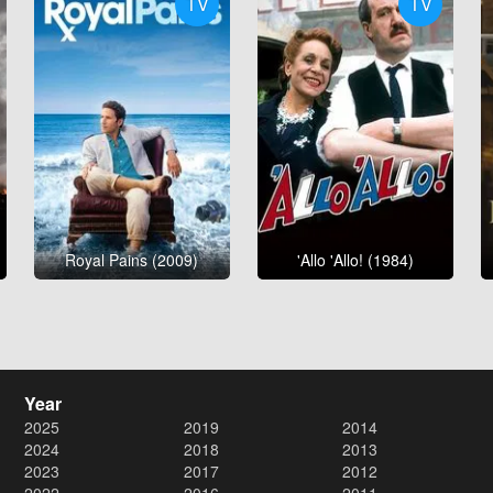
TV
TV
Royal Pains (2009)
'Allo 'Allo! (1984)
Year
2025
2019
2014
2024
2018
2013
2023
2017
2012