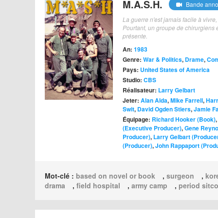
M.A.S.H.
Bande ann
La guerre n'est jamais facile à vivre
Pourtant, un groupe de chirurgiens 
présente.
An:
1983
Genre:
War & Politics
,
Drame
,
Com
Pays:
United States of America
Studio:
CBS
Réalisateur:
Larry Gelbart
Jeter:
Alan Alda
,
Mike Farrell
,
Har
Swit
,
David Ogden Stiers
,
Jamie Fa
Équipage:
Richard Hooker (Book)
(Executive Producer)
,
Gene Reyno
Producer)
,
Larry Gelbart (Produce
(Producer)
,
John Rappaport (Prod
Mot-clé :
based on novel or book
,
surgeon
,
kor
drama
,
field hospital
,
army camp
,
period sitc