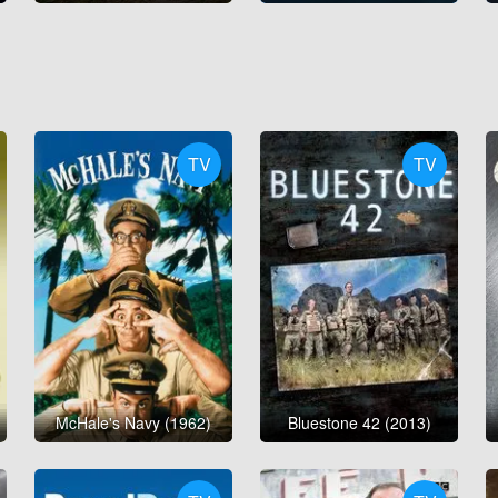
TV
TV
McHale's Navy (1962)
Bluestone 42 (2013)