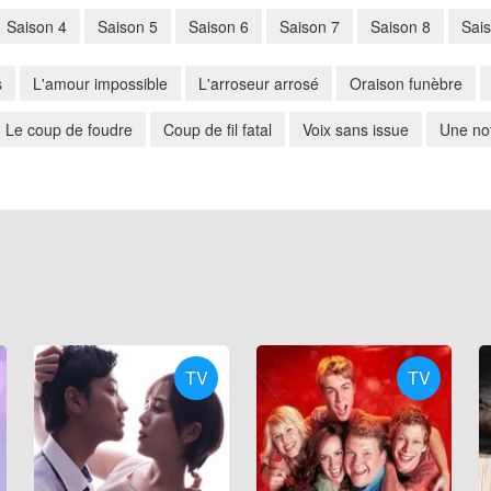
Saison 4
Saison 5
Saison 6
Saison 7
Saison 8
Sai
s
L'amour impossible
L'arroseur arrosé
Oraison funèbre
Le coup de foudre
Coup de fil fatal
Voix sans issue
Une not
TV
TV