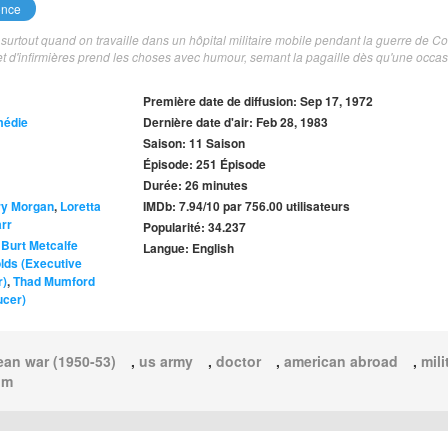
once
, surtout quand on travaille dans un hôpital militaire mobile pendant la guerre de Co
et d'infirmières prend les choses avec humour, semant la pagaille dès qu'une occas
Première date de diffusion: Sep 17, 1972
édie
Dernière date d'air: Feb 28, 1983
Saison: 11 Saison
Épisode: 251 Épisode
Durée: 26 minutes
ry Morgan
,
Loretta
IMDb: 7.94/10 par 756.00 utilisateurs
rr
Popularité: 34.237
,
Burt Metcalfe
Langue: English
lds (Executive
r)
,
Thad Mumford
ucer)
ean war (1950-53)
,
us army
,
doctor
,
american abroad
,
mili
om