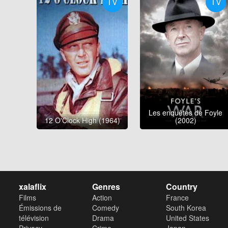
TV
TV
Les enquêtes de Foyle
12 O'Clock High (1964)
(2002)
xalaflix
Genres
Country
Films
Action
France
Émissions de
Comedy
South Korea
télévision
Drama
United States