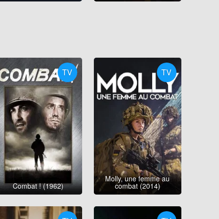
TV
TV
Molly, une femme au
Combat ! (1962)
combat (2014)