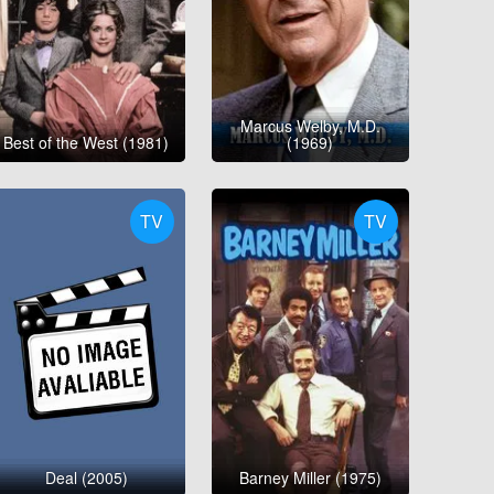
Marcus Welby, M.D.
Best of the West (1981)
(1969)
TV
TV
Deal (2005)
Barney Miller (1975)