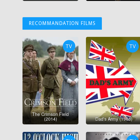
RECOMMANDATION FILMS
TV
TV
The Crimson Field
(2014)
Dad's Army (1968)