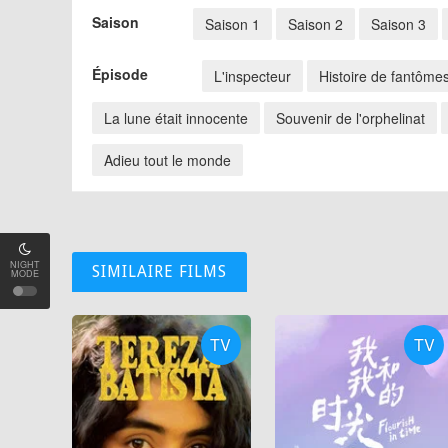
Saison
Saison 1
Saison 2
Saison 3
Épisode
L'inspecteur
Histoire de fantôme
La lune était innocente
Souvenir de l'orphelinat
Adieu tout le monde
NIGHT
SIMILAIRE FILMS
MODE
TV
TV