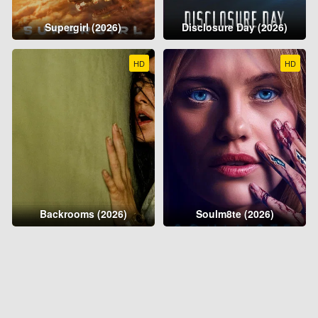
Supergirl (2026)
Disclosure Day (2026)
HD
HD
Backrooms (2026)
Soulm8te (2026)