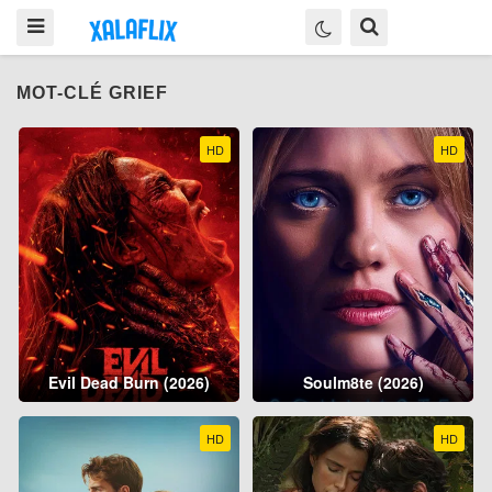
MOT-CLÉ GRIEF
HD
HD
Evil Dead Burn (2026)
Soulm8te (2026)
HD
HD