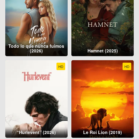
Todo lo que nunca fuimos
(2026)
Hamnet (2025)
HD
HD
“Hurlevent” (2026)
Le Roi Lion (2019)