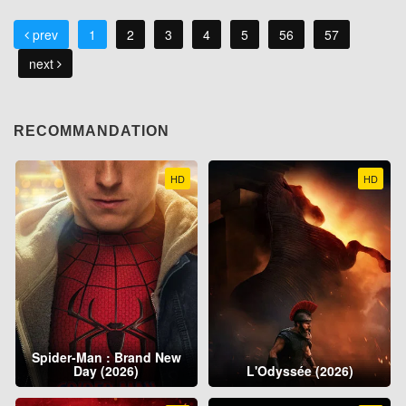
prev
1
2
3
4
5
56
57
next
RECOMMANDATION
HD
HD
Spider-Man : Brand New
Day (2026)
L'Odyssée (2026)