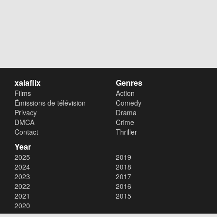
xalaflix
Genres
Films
Action
Émissions de télévision
Comedy
Privacy
Drama
DMCA
Crime
Contact
Thriller
Year
2025
2019
2024
2018
2023
2017
2022
2016
2021
2015
2020