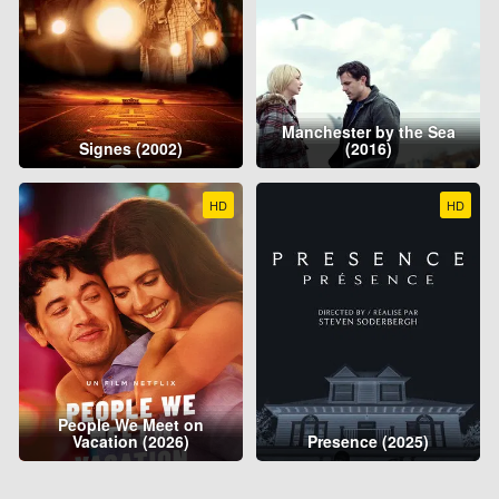
Manchester by the Sea
Signes (2002)
(2016)
HD
HD
People We Meet on
Vacation (2026)
Presence (2025)