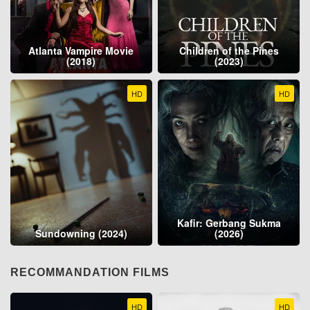
Atlanta Vampire Movie
Children of the Pines
(2018)
(2023)
HD
HD
Kafir: Gerbang Sukma
Sundowning (2024)
(2026)
RECOMMANDATION FILMS
HD
HD