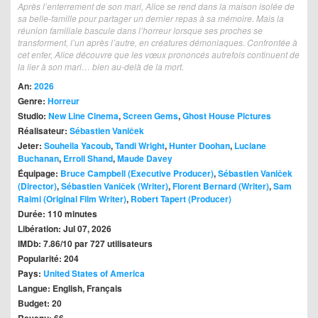
Après l’enterrement de son mari, Alice se rend dans la maison isolée de
sa belle-famille pour partager un dernier repas à sa mémoire. Mais la
réunion familiale bascule dans l’horreur lorsque ses proches se
transforment, l’un après l’autre, en créatures démoniaques. Confrontée à
cet enfer, Alice découvre que les vœux prononcés autrefois continuent de
la lier à son mari… bien au-delà de la mort.
An:
2026
Genre:
Horreur
Studio:
New Line Cinema
,
Screen Gems
,
Ghost House Pictures
Réalisateur:
Sébastien Vaniček
Jeter:
Souheila Yacoub
,
Tandi Wright
,
Hunter Doohan
,
Luciane
Buchanan
,
Erroll Shand
,
Maude Davey
Équipage:
Bruce Campbell (Executive Producer)
,
Sébastien Vaniček
(Director)
,
Sébastien Vaniček (Writer)
,
Florent Bernard (Writer)
,
Sam
Raimi (Original Film Writer)
,
Robert Tapert (Producer)
Durée: 110 minutes
Libération: Jul 07, 2026
IMDb: 7.86/10 par 727 utilisateurs
Popularité: 204
Pays:
United States of America
Langue: English, Français
Budget: 20