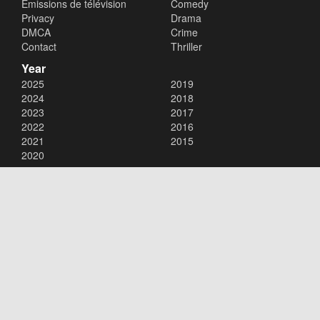
Émissions de télévision
Comedy
Privacy
Drama
DMCA
Crime
Contact
Thriller
Year
2025
2019
2024
2018
2023
2017
2022
2016
2021
2015
2020
Copyright © 2026
xalaflix
. All Rights Reserved.
Disclaimer: This site does not store any files on its server. All contents
are provided by non-affiliated third parties.
xalaflix
flim en streaming
xalaflix eu
xalaflix fr
xalaflix streaming