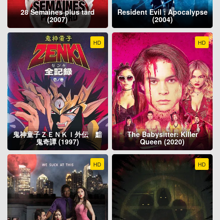
28 Semaines plus tard
Resident Evil : Apocalypse
(2007)
(2004)
HD
HD
鬼神童子ＺＥＮＫＩ外伝 黯
The Babysitter: Killer
鬼奇譚 (1997)
Queen (2020)
HD
HD