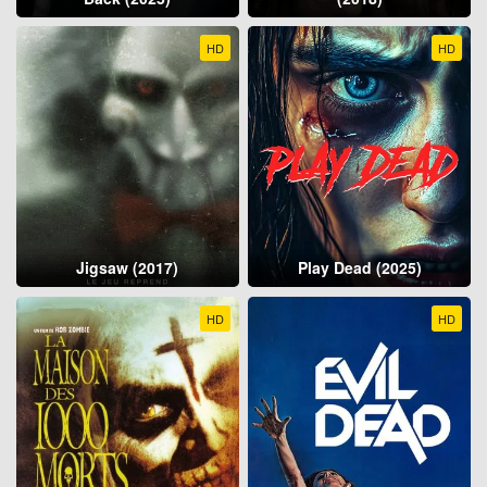
HD
HD
Jigsaw (2017)
Play Dead (2025)
HD
HD