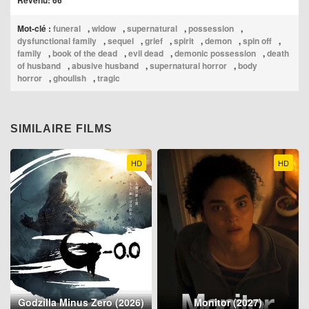
Revenu: 66
Mot-clé :
funeral
,
widow
,
supernatural
,
possession
,
dysfunctional family
,
sequel
,
grief
,
spirit
,
demon
,
spin off
,
family
,
book of the dead
,
evil dead
,
demonic possession
,
death
of husband
,
abusive husband
,
supernatural horror
,
body
horror
,
ghoulish
,
tragic
SIMILAIRE FILMS
HD
HD
Godzilla Minus Zero (2026)
Monitor (2027)