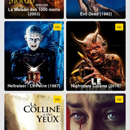
La Maison des 1000 morts
(2003)
Evil Dead (1982)
HD
HD
Hellraiser : Le Pacte (1987)
Nightmare Cinema (2018)
HD
HD