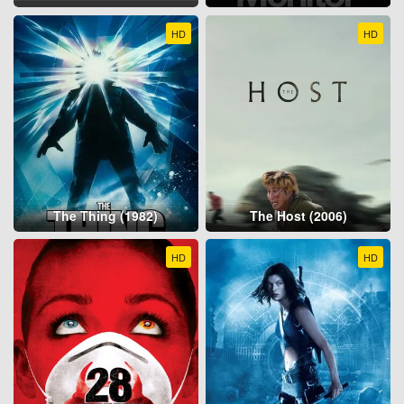
HD
HD
The Thing (1982)
The Host (2006)
HD
HD