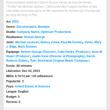
Documentaire célébrant l'album le plus vendu de tous les temps,
"Thriller" de Michael Jackson. Découvrez des images inédites et des
interviews exclusives dans ce film racontant le moment qui l'a propulsé
au rang de King of Pop.
An:
2023
Genre:
Documentaire
,
Musique
Studio:
Company Name
,
Optimum Productions
Réalisateur:
Nelson George
Jeter:
Michael Jackson
,
Quincy Jones
,
Paul McCartney
,
Usher
,
Mary
J. Blige
,
Mark Ronson
Équipage:
Nelson George (Director)
,
Colin Hanks (Producer)
,
Sean M.
Stuart (Producer)
,
Justin Kane (Director of Photography)
,
Darrin
Roberts (Editor)
,
Tyler Strickland (Original Music Composer)
Durée: 88 minutes
Libération: Dec 02, 2023
IMDb: 8.70/10 par 120 utilisateurs
Popularité: 2
Pays:
United States of America
Langue: English
Budget: 0
Revenu: 0