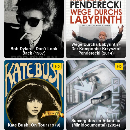
Wege Durchs Labyrinth -
Bob Dylan – Don't Look
Der Komponist Krzysztof
Back (1967)
Penderecki (2014)
HD
HD
Sumergidos en Atlántico
Kate Bush: On Tour (1979)
(Minidocumental) (2024)