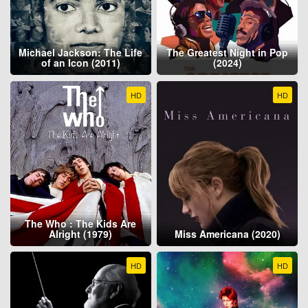
Michael Jackson: The Life
The Greatest Night in Pop
of an Icon (2011)
(2024)
HD
HD
The Who : The Kids Are
Alright (1979)
Miss Americana (2020)
HD
HD