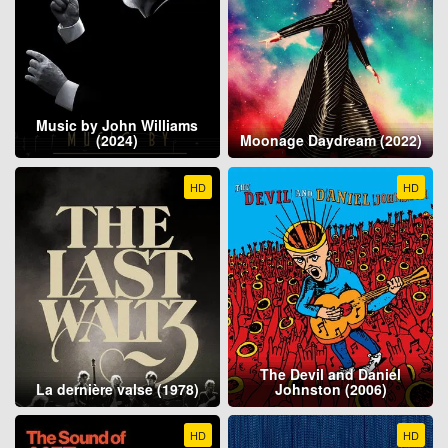
Music by John Williams
(2024)
Moonage Daydream (2022)
HD
HD
The Devil and Daniel
La dernière valse (1978)
Johnston (2006)
HD
HD