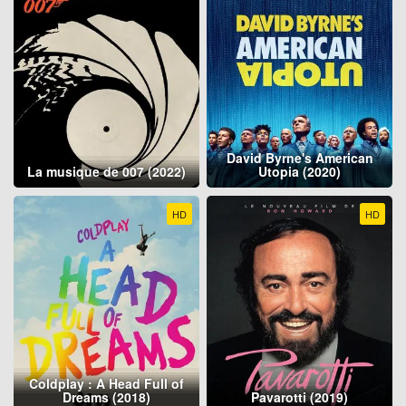
David Byrne's American
La musique de 007 (2022)
Utopia (2020)
HD
HD
Coldplay : A Head Full of
Dreams (2018)
Pavarotti (2019)