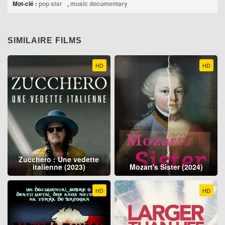
Mot-clé :
pop star
,
music documentary
SIMILAIRE FILMS
HD
HD
Zucchero : Une vedette
italienne (2023)
Mozart's Sister (2024)
HD
HD