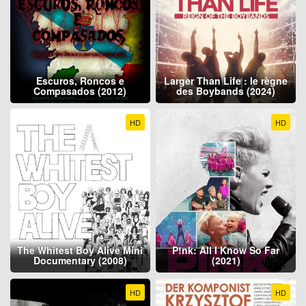
Escuros, Roncos e
Larger Than Life : le règne
Compasados (2012)
des Boybands (2024)
HD
HD
The Whitest Boy Alive Mini
P!nk: All I Know So Far
Documentary (2008)
(2021)
HD
HD