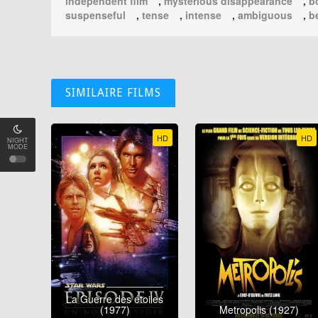
independent film
,
mysterious disappearance
,
b
suspenseful
,
tense
,
intense
,
ambiguous
,
b
SIMILAIRE FILMS
HD
HD
NIGHT
MODE
La Guerre des étoiles
(1977)
Metropolis (1927)