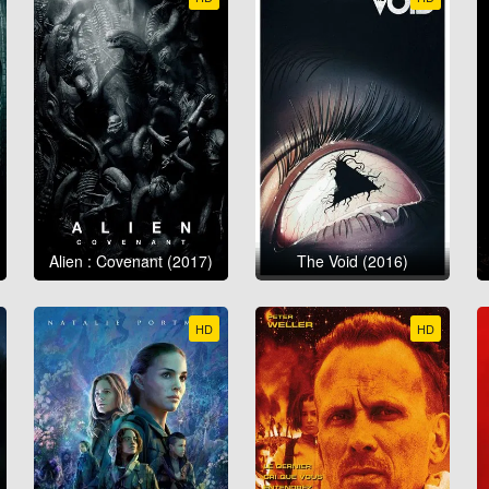
Alien : Covenant (2017)
The Void (2016)
HD
HD