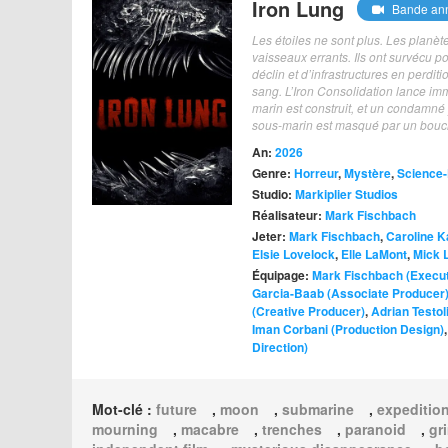
Iron Lung
Bande an
Les étoiles ne sont plus. Les planèt
vaisseaux errants. Ils ont survécu p
déclin et d’infrastructures en perdi
sang. L’Iron Consolidation lance im
marin est construit, et un condamné 
sous-marin est masqué par un bouclier
An:
2026
Genre:
Horreur
,
Mystère
,
Science-
Studio:
Markiplier Studios
Réalisateur:
Mark Fischbach
Jeter:
Mark Fischbach
,
Caroline K
Elsie Lovelock
,
Elle LaMont
,
Mick 
Équipage:
Mark Fischbach (Execut
Garcia-Baab (Associate Producer
(Creative Producer)
,
Adrian Testol
Iman Corbani (Production Design)
Direction)
Mot-clé :
future
,
moon
,
submarine
,
expeditio
mourning
,
macabre
,
trenches
,
paranoid
,
gr