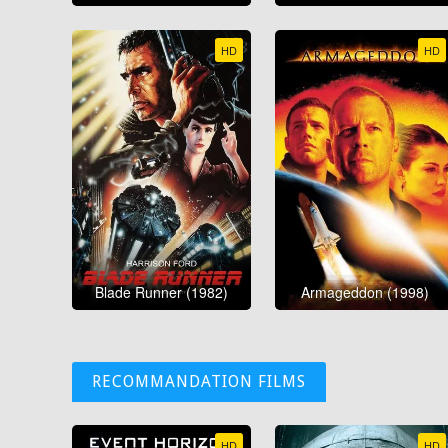
HD
HD
Blade Runner (1982)
Armageddon (1998)
RECOMMANDATION FILMS
HD
HD