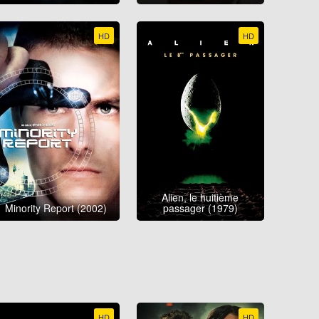
HD
HD
Alien, le huitième
Minority Report (2002)
passager (1979)
HD
HD