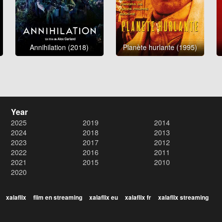
Annihilation (2018)
Planète hurlante (1995)
Year
2025
2019
2014
2024
2018
2013
2023
2017
2012
2022
2016
2011
2021
2015
2010
2020
xalaflix
flim en streaming
xalaflix eu
xalaflix fr
xalaflix streaming