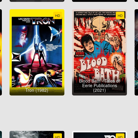
HD
HD
Blood Bath - Tales of
Eerie Publications
Tron (1982)
(2021)
HD
HD