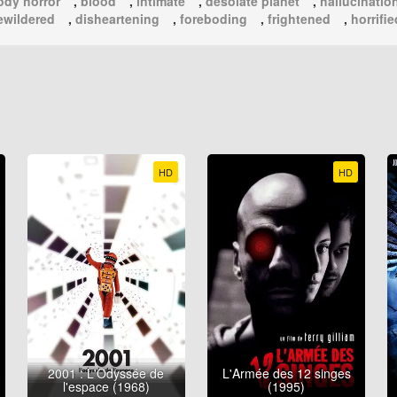
ody horror
,
blood
,
intimate
,
desolate planet
,
hallucinatio
ewildered
,
disheartening
,
foreboding
,
frightened
,
horrifie
HD
HD
2001 : L'Odyssée de
L'Armée des 12 singes
l'espace (1968)
(1995)