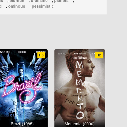
ns
,
eldritch
,
dramatic
,
planets
,
d
,
ominous
,
pessimistic
HD
HD
Brazil (1985)
Memento (2000)