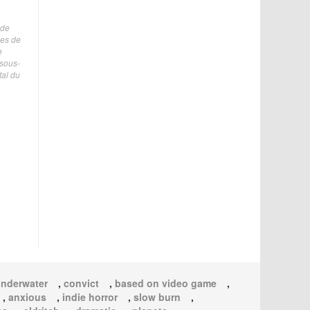
 de
ées de
e
 sous-
tal du
nderwater
,
convict
,
based on video game
,
,
anxious
,
indie horror
,
slow burn
,