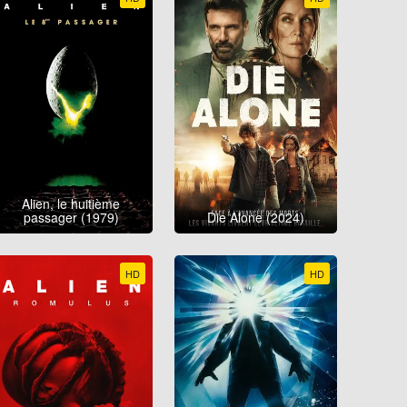
Alien, le huitième
passager (1979)
Die Alone (2024)
HD
HD