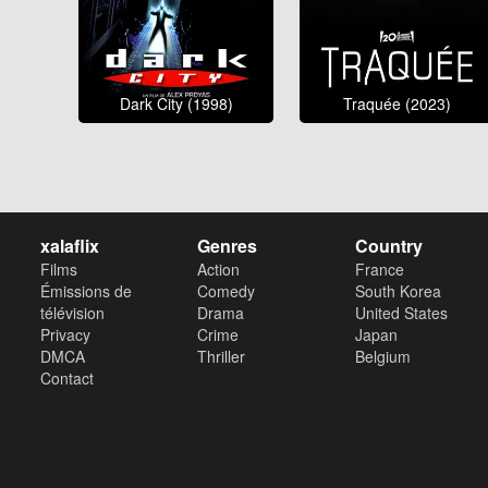
Dark City (1998)
Traquée (2023)
xalaflix
Genres
Country
Films
Action
France
Émissions de
Comedy
South Korea
télévision
Drama
United States
Privacy
Crime
Japan
DMCA
Thriller
Belgium
Contact