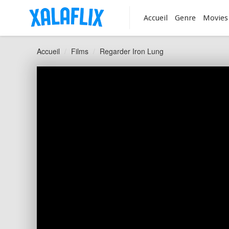
Accueil
Genre
Movies
Accueil
Films
Regarder Iron Lung