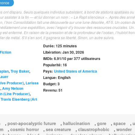
nonce
es ont disparu. Seuls quelques individus subsistent, à bord de stations spatiales ou
our assister à la fin — et lui donner un nom : « Le Rapt silencieux ». Après des ann
tion, l’Iron Consolidation fait une découverte sur une lune désolée, AT-5. Un océan d
médiatement une expédition, avec l’espoir d’y trouver des ressources cruciales. Un
y est enfermé. En raison de la pression et de la profondeur de l’océan, l’hublot fron
 de métal. S’il s’en sort, il gagnera sa liberté. Sinon, un autre suivra.
Durée: 125 minutes
Fiction
Libération: Jan 30, 2026
IMDb: 6.91/10 par 377 utilisateurs
Popularité: 16
aplan
,
Troy Baker
,
Pays:
United States of America
Lauer
Langue: English
ive Producer)
,
Larissa
Budget: 3
)
,
Amy Nelson
Revenu: 51
in (Line Producer)
,
,
Travis Eisenberg (Art
n
,
post-apocalyptic future
,
hallucination
,
gore
,
space
,
u
im
,
cosmic horror
,
sea creature
,
claustrophobic
,
wonder