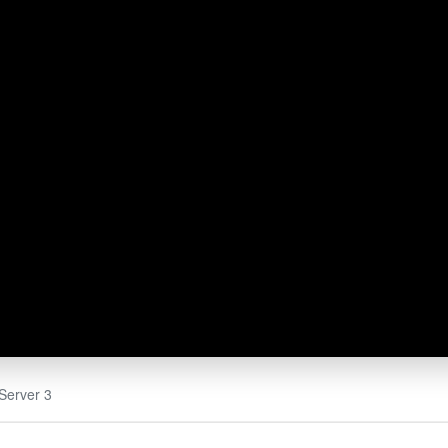
Server 3