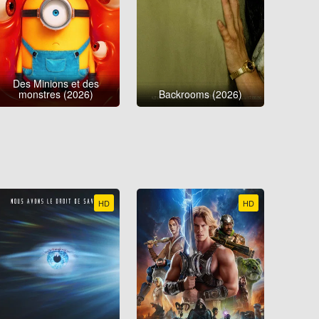
Des Minions et des
monstres (2026)
Backrooms (2026)
HD
HD