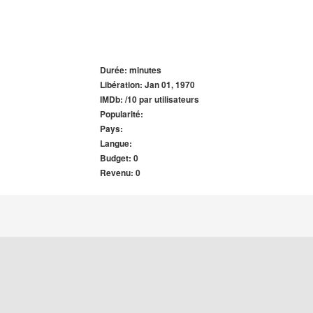
Durée: minutes
Libération: Jan 01, 1970
IMDb: /10 par utilisateurs
Popularité:
Pays:
Langue:
Budget: 0
Revenu: 0