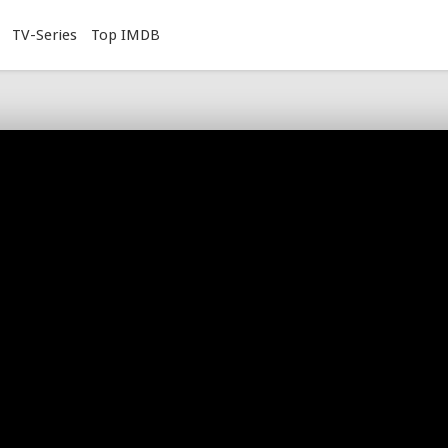
TV-Series
Top IMDB