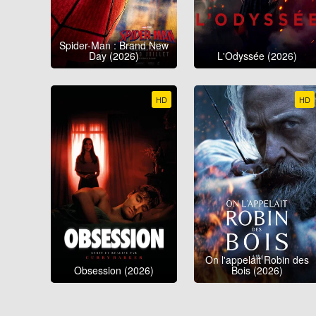
Spider-Man : Brand New
Day (2026)
L'Odyssée (2026)
HD
HD
On l'appelait Robin des
Obsession (2026)
Bois (2026)