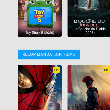
La Bouche du Diable
Toy Story 5 (2026)
(2026)
RECOMMANDATION FILMS
HD
HD