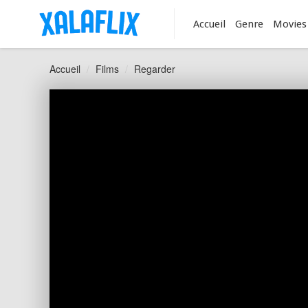
Accueil
Genre
Movies
Accueil
Films
Regarder