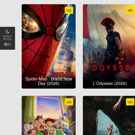
HD
HD
NIGHT
MODE
Spider-Man : Brand New
Day (2026)
L'Odyssée (2026)
HD
HD