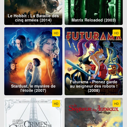
Le Hobbit : La Bataille des
cinq armées (2014)
Matrix Reloaded (2003)
HD
HD
Futurama - Prenez garde
Stardust, le mystère de
au seigneur des robots !
l'étoile (2007)
(2008)
HD
HD