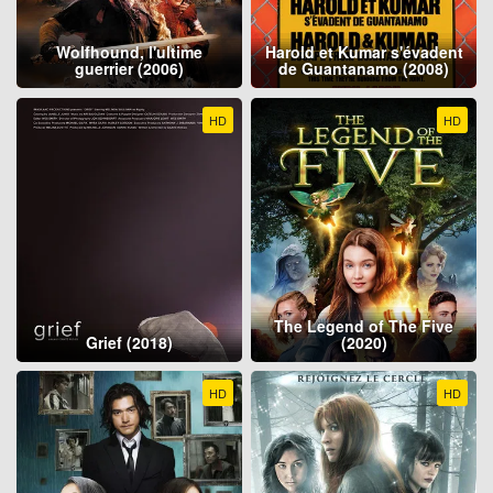
Wolfhound, l'ultime
Harold et Kumar s'évadent
guerrier (2006)
de Guantanamo (2008)
HD
HD
The Legend of The Five
Grief (2018)
(2020)
HD
HD