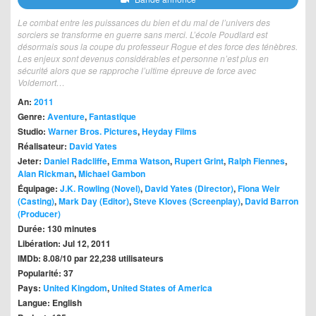
Le combat entre les puissances du bien et du mal de l’univers des
sorciers se transforme en guerre sans merci. L’école Poudlard est
désormais sous la coupe du professeur Rogue et des force des ténèbres.
Les enjeux sont devenus considérables et personne n’est plus en
sécurité alors que se rapproche l’ultime épreuve de force avec
Voldemort…
An:
2011
Genre:
Aventure
,
Fantastique
Studio:
Warner Bros. Pictures
,
Heyday Films
Réalisateur:
David Yates
Jeter:
Daniel Radcliffe
,
Emma Watson
,
Rupert Grint
,
Ralph Fiennes
,
Alan Rickman
,
Michael Gambon
Équipage:
J.K. Rowling (Novel)
,
David Yates (Director)
,
Fiona Weir
(Casting)
,
Mark Day (Editor)
,
Steve Kloves (Screenplay)
,
David Barron
(Producer)
Durée: 130 minutes
Libération: Jul 12, 2011
IMDb: 8.08/10 par 22,238 utilisateurs
Popularité: 37
Pays:
United Kingdom
,
United States of America
Langue: English