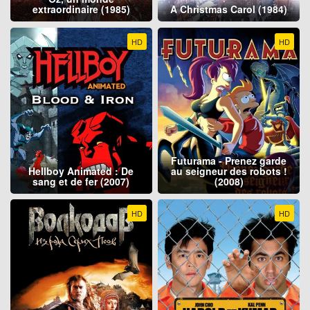
extraordinaire (1985)
A Christmas Carol (1984)
HD
HD
Futurama - Prenez garde
Hellboy Animated : De
au seigneur des robots !
sang et de fer (2007)
(2008)
HD
HD