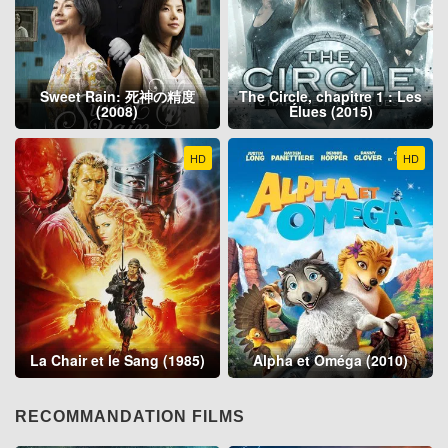
Sweet Rain: 死神の精度
The Circle, chapitre 1 : Les
(2008)
Élues (2015)
HD
HD
La Chair et le Sang (1985)
Alpha et Oméga (2010)
RECOMMANDATION FILMS