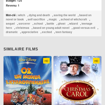
Budget: 125
Revenu: 1
Mot-clé :
witch
,
dying and death
,
saving the world
,
based on
novel or book
,
self sacrifice
,
magic
,
school of witchcraft
,
sequel
,
sorcerer
,
school
,
battle
,
ghost
,
wizard
,
teenage
hero
,
christmas
,
based on young adult novel
,
good versus evil
,
dramatic
,
appreciative
,
excited
,
teen fantasy
SIMILAIRE FILMS
HD
HD
Oz, un monde