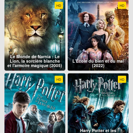
HD
HD
Le Monde de Narnia : Le
Lion, la sorcière blanche
L'École du bien et du mal
et l'armoire magique (2005)
(2022)
HD
HD
Harry Potter et les