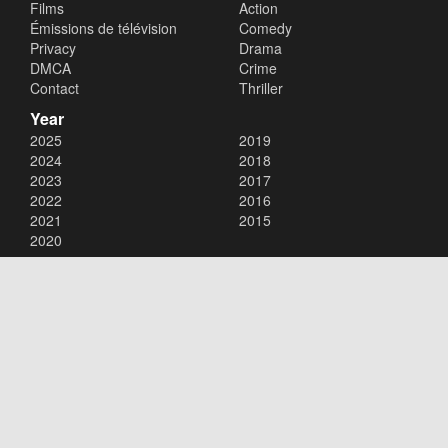
Films
Action
Émissions de télévision
Comedy
Privacy
Drama
DMCA
Crime
Contact
Thriller
Year
2025
2019
2024
2018
2023
2017
2022
2016
2021
2015
2020
Copyright © 2026
xalaflix
. All Rights Reserved.
Disclaimer: This site does not store any files on its server. All contents
are provided by non-affiliated third parties.
xalaflix
flim en streaming
xalaflix eu
xalaflix fr
xalaflix streaming