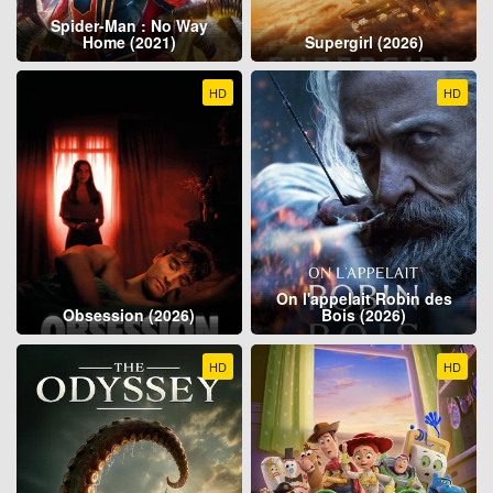
Spider-Man : No Way
Home (2021)
Supergirl (2026)
HD
HD
On l'appelait Robin des
Obsession (2026)
Bois (2026)
HD
HD