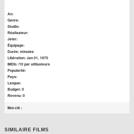
An:
Genre:
Studio:
Réalisateur:
Jeter:
Équipage:
Durée: minutes
Libération: Jan 01, 1970
IMDb: /10 par utilisateurs
Popularité:
Pays:
Langue:
Budget: 0
Revenu: 0
Mot-clé :
SIMILAIRE FILMS