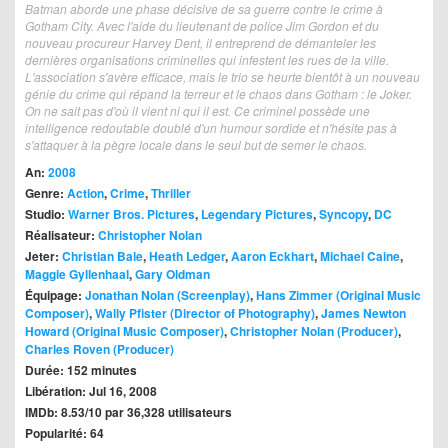
Batman aborde une phase décisive de sa guerre contre le crime à
Gotham City. Avec l'aide du lieutenant de police Jim Gordon et du
nouveau procureur Harvey Dent, il entreprend de démanteler les
dernières organisations criminelles qui infestent les rues de la ville.
L'association s'avère efficace, mais le trio se heurte bientôt à un nouveau
génie du crime qui répand la terreur et le chaos dans Gotham : le Joker.
On ne sait pas d'où il vient ni qui il est. Ce criminel possède une
intelligence redoutable doublé d'un humour sordide et n'hésite pas à
s'attaquer à la pègre locale dans le seul but de semer le chaos.
An:
2008
Genre:
Action
,
Crime
,
Thriller
Studio:
Warner Bros. Pictures
,
Legendary Pictures
,
Syncopy
,
DC
Réalisateur:
Christopher Nolan
Jeter:
Christian Bale
,
Heath Ledger
,
Aaron Eckhart
,
Michael Caine
,
Maggie Gyllenhaal
,
Gary Oldman
Équipage:
Jonathan Nolan (Screenplay)
,
Hans Zimmer (Original Music
Composer)
,
Wally Pfister (Director of Photography)
,
James Newton
Howard (Original Music Composer)
,
Christopher Nolan (Producer)
,
Charles Roven (Producer)
Durée: 152 minutes
Libération: Jul 16, 2008
IMDb: 8.53/10 par 36,328 utilisateurs
Popularité: 64