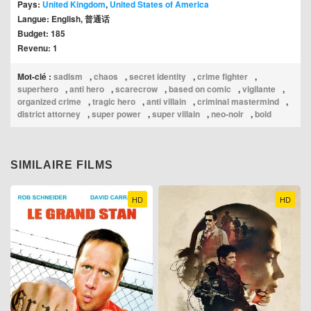
Pays:
United Kingdom
,
United States of America
Langue: English, 普通话
Budget: 185
Revenu: 1
Mot-clé :
sadism
,
chaos
,
secret identity
,
crime fighter
,
superhero
,
anti hero
,
scarecrow
,
based on comic
,
vigilante
,
organized crime
,
tragic hero
,
anti villain
,
criminal mastermind
,
district attorney
,
super power
,
super villain
,
neo-noir
,
bold
SIMILAIRE FILMS
HD
HD