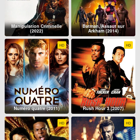
Manipulation Criminelle
Batman, Assaut sur
(2022)
Arkham (2014)
HD
HD
Numéro quatre (2011)
Rush Hour 3 (2007)
HD
HD