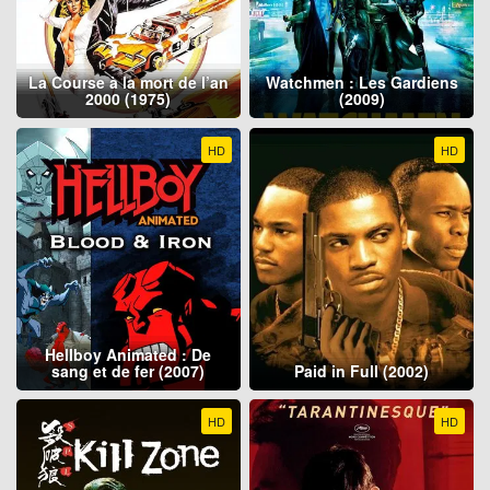
La Course à la mort de l’an
Watchmen : Les Gardiens
2000 (1975)
(2009)
HD
HD
Hellboy Animated : De
sang et de fer (2007)
Paid in Full (2002)
HD
HD