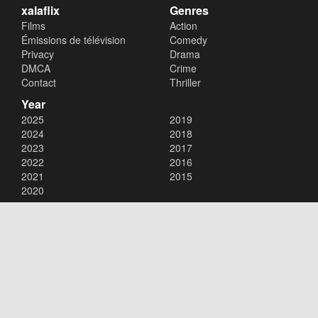
xalaflix
Genres
Films
Action
Émissions de télévision
Comedy
Privacy
Drama
DMCA
Crime
Contact
Thriller
Year
2025
2019
2024
2018
2023
2017
2022
2016
2021
2015
2020
Copyright © 2026
xalaflix
. All Rights Reserved.
Disclaimer: This site does not store any files on its server. All contents
are provided by non-affiliated third parties.