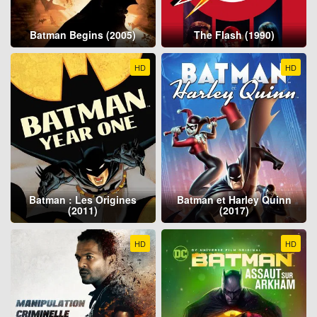
Batman Begins (2005)
The Flash (1990)
HD
HD
Batman : Les Origines
Batman et Harley Quinn
(2011)
(2017)
HD
HD