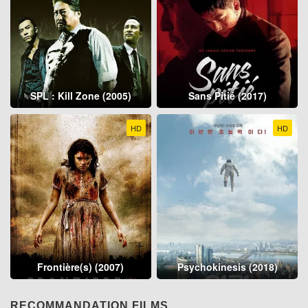
SPL : Kill Zone (2005)
Sans Pitié (2017)
HD
HD
Frontière(s) (2007)
Psychokinesis (2018)
RECOMMANDATION FILMS