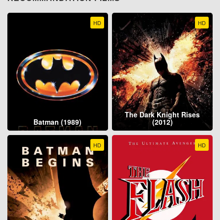
HD
HD
The Dark Knight Rises
Batman (1989)
(2012)
HD
HD