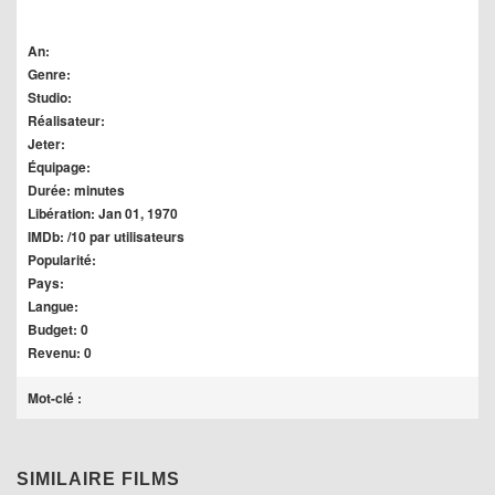
An:
Genre:
Studio:
Réalisateur:
Jeter:
Équipage:
Durée: minutes
Libération: Jan 01, 1970
IMDb: /10 par utilisateurs
Popularité:
Pays:
Langue:
Budget: 0
Revenu: 0
Mot-clé :
SIMILAIRE FILMS