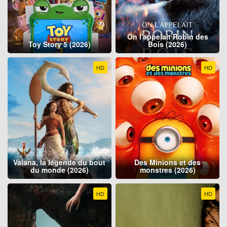
On l'appelait Robin des
Toy Story 5 (2026)
Bois (2026)
HD
HD
Vaiana, la légende du bout
Des Minions et des
du monde (2026)
monstres (2026)
HD
HD