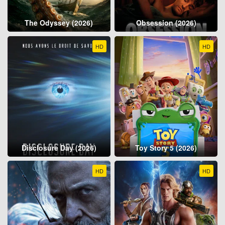
The Odyssey (2026)
Obsession (2026)
HD
HD
Disclosure Day (2026)
Toy Story 5 (2026)
HD
HD