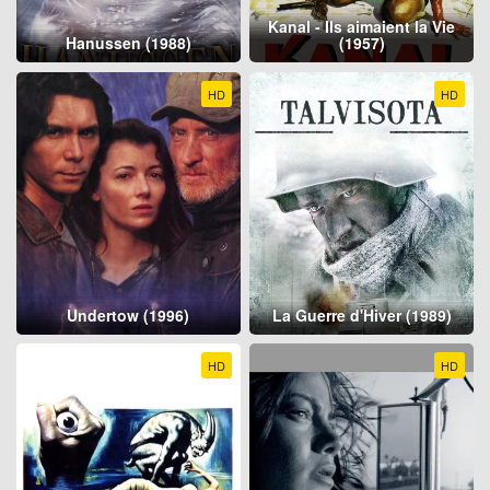
Kanal - Ils aimaient la Vie
Hanussen (1988)
(1957)
HD
HD
Undertow (1996)
La Guerre d'Hiver (1989)
HD
HD