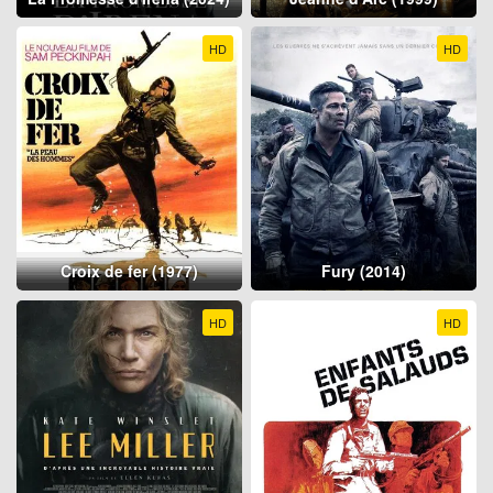
HD
HD
Croix de fer (1977)
Fury (2014)
HD
HD