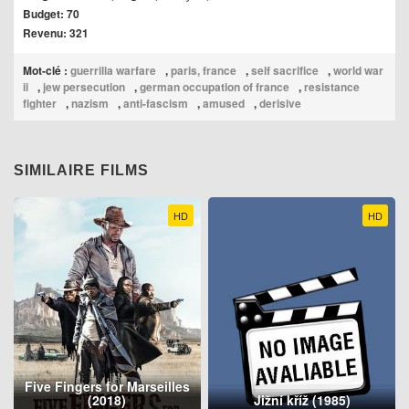
Budget: 70
Revenu: 321
Mot-clé :
guerrilla warfare
,
paris, france
,
self sacrifice
,
world war
ii
,
jew persecution
,
german occupation of france
,
resistance
fighter
,
nazism
,
anti-fascism
,
amused
,
derisive
SIMILAIRE FILMS
HD
HD
Five Fingers for Marseilles
(2018)
Jižní kříž (1985)