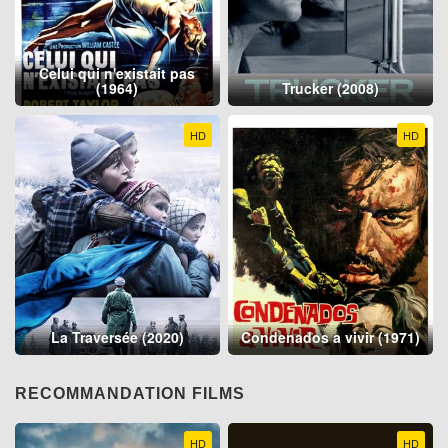
Celui qui n'existait pas
(1964)
Trucker (2008)
HD
HD
La Traversée (2020)
Condenados a vivir (1971)
RECOMMANDATION FILMS
HD
HD