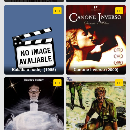
HD
HD
Balada o naději (1985)
Canone Inverso (2000)
HD
HD