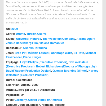
Dans la France occupée de 1940, un groupe de soldats juifs américains,
les bâtards, mène des actions punitives particulièrement sanglantes
contre les nazis du Troisième Reich. Leur chemin rencontre celui de
Shosanna Dreyfus, une jeune juive réfugiée à Paris exploitante d'une
salle de cinéma qui entend elle aussi assouvir sa propre vengeance
envers les nazis.
An:
2009
Genre:
Drame
,
Thriller
,
Guerre
Studio:
Universal Pictures
,
The Weinstein Company
,
A Band Apart
,
Zehnte Babelsberg Film
,
Visiona Romantica
Réalisateur:
Quentin Tarantino
Jeter:
Brad Pitt
,
Mélanie Laurent
,
Christoph Waltz
,
Eli Roth
,
Michael
Fassbender
,
Diane Kruger
Équipage:
Lloyd Phillips (Executive Producer)
,
Bob Weinstein
(Executive Producer)
,
Robert Richardson (Director of Photography)
,
David Wasco (Production Design)
,
Quentin Tarantino (Writer)
,
Harvey
Weinstein (Executive Producer)
Durée: 153 minutes
Libération: Aug 02, 2009
IMDb: 8.22/10 par 24,521 utilisateurs
Popularité: 24
Pays:
Germany
,
United States of America
Langue: Deutsch, English, Français, Italiano