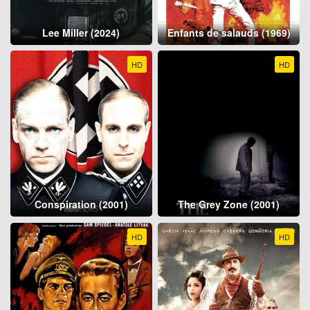
Lee Miller (2024)
Enfants de salauds (1969)
HD
HD
Conspiration (2001)
The Grey Zone (2001)
HD
HD