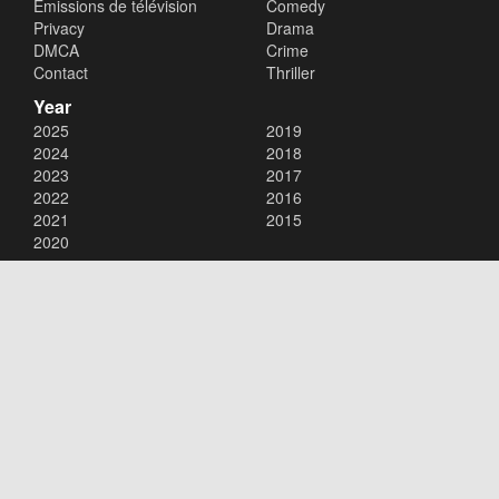
Émissions de télévision
Comedy
Privacy
Drama
DMCA
Crime
Contact
Thriller
Year
2025
2019
2024
2018
2023
2017
2022
2016
2021
2015
2020
Copyright © 2026
xalaflix
. All Rights Reserved.
Disclaimer: This site does not store any files on its server. All contents
are provided by non-affiliated third parties.
xalaflix
flim en streaming
xalaflix eu
xalaflix fr
xalaflix streaming