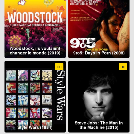
Woodstock, ils voulaient
changer le monde (2019)
9to5: Days in Porn (2008)
HD
HD
Steve Jobs: The Man in
Style Wars (1984)
the Machine (2015)