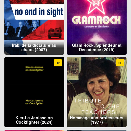
Irak, de la dictature au
Glam Rock: Splendeur et
chaos (2007)
Décadence (2019)
HD
HD
Kier-La Janisse on
Hommage aux professeurs
Cockfighter (2024)
(1977)