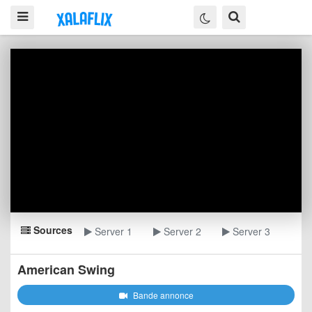
Sources
Server 1
Server 2
Server 3
American Swing
Bande annonce