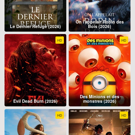
On l'appelait Robin des
Le Dernier Refuge (2026)
Bois (2026)
HD
HD
Des Minions et des
Evil Dead Burn (2026)
monstres (2026)
HD
HD