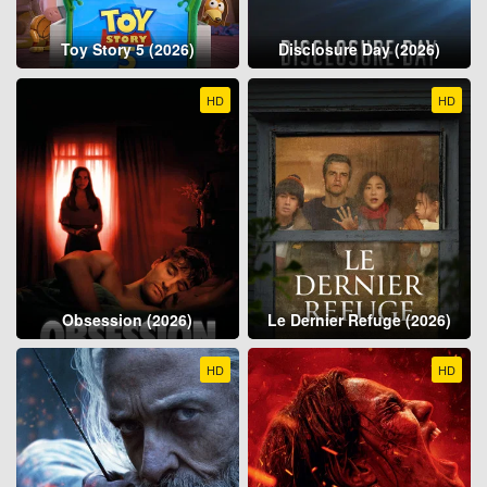
Toy Story 5 (2026)
Disclosure Day (2026)
HD
HD
Obsession (2026)
Le Dernier Refuge (2026)
HD
HD