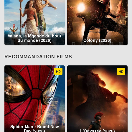
Vaiana, la légende du bout
du monde (2026)
Colony (2026)
RECOMMANDATION FILMS
HD
HD
Spider-Man : Brand New
Day (2026)
L'Odyssée (2026)