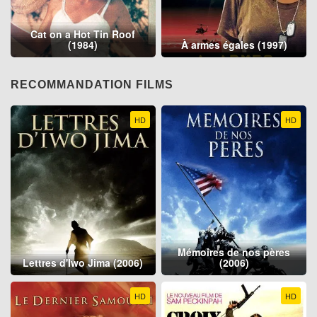
Cat on a Hot Tin Roof
(1984)
À armes égales (1997)
RECOMMANDATION FILMS
HD
HD
Mémoires de nos pères
Lettres d'Iwo Jima (2006)
(2006)
HD
HD