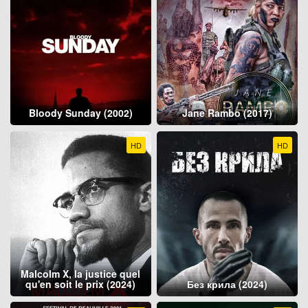
Bloody Sunday (2002)
Jane Rambo (2017)
HD
HD
Malcolm X, la justice quel
qu'en soit le prix (2024)
Без крила (2024)