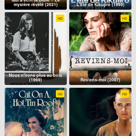
mystère révélé (2021)
L'Été de Kikujiro (1999)
HD
HD
Nous n'irons plus au bois
(1969)
Reviens-moi (2007)
HD
HD