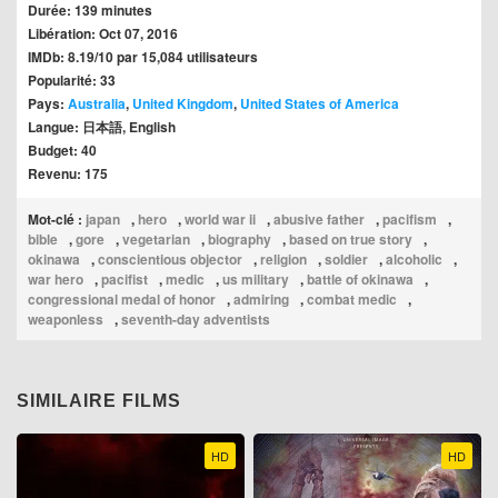
Durée: 139 minutes
Libération: Oct 07, 2016
IMDb: 8.19/10 par 15,084 utilisateurs
Popularité: 33
Pays:
Australia
,
United Kingdom
,
United States of America
Langue: 日本語, English
Budget: 40
Revenu: 175
Mot-clé :
japan
,
hero
,
world war ii
,
abusive father
,
pacifism
,
bible
,
gore
,
vegetarian
,
biography
,
based on true story
,
okinawa
,
conscientious objector
,
religion
,
soldier
,
alcoholic
,
war hero
,
pacifist
,
medic
,
us military
,
battle of okinawa
,
congressional medal of honor
,
admiring
,
combat medic
,
weaponless
,
seventh-day adventists
SIMILAIRE FILMS
HD
HD