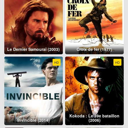
Le Dernier Samouraï (2003)
Croix de fer (1977)
HD
HD
Kokoda : Le 39e bataillon
Invincible (2014)
(2006)