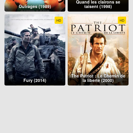
Quand les clairons se
Outrages (1989)
taisent (1998)
HD
HD
The Patriot : Le Chemin de
Fury (2014)
la liberté (2000)