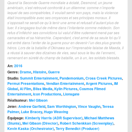
Quand la Seconde Guerre mondiale a éclaté, Desmond, un jeune
américain, s’est retrouvé confronté à un dilemme: comme n’importe
lequel de ses compatriotes, il voulait servir son pays, mais la violence
était incompatible avec ses croyances et ses principes moraux. Il
s’opposait ne serait-ce qu’à tenir une arme et refusait d’autant plus de
tuer. Il s’engagea tout de même dans l’infanterie comme médecin. Son
refus d’infléchir ses convictions lui valut d’être rudement mené par ses
camarades et sa hiérarchie. Cependant, c'est armé de sa seule foi qu’il
est entré dans l’enfer de la guerre pour en devenir l’un des plus grands
héros. Lors de la bataille d’Okinawa sur l’imprenable falaise de Maeda, il
a réussi à sauver des dizaines de vies, seul sous le feu de l’ennemi,
ramenant en sûreté du champ de bataille, un à un, les soldats blessés.
An:
2016
Genre:
Drame
,
Histoire
,
Guerre
Studio:
Summit Entertainment
,
Pandemonium
,
Cross Creek Pictures
,
Permut Presentations
,
Vendian Entertainment
,
Argent Pictures
,
IM
Global
,
AI Film
,
Bliss Media
,
Kylin Pictures
,
Cosmos Filmed
Entertainment
,
Icon Productions
,
Lionsgate
Réalisateur:
Mel Gibson
Jeter:
Andrew Garfield
,
Sam Worthington
,
Vince Vaughn
,
Teresa
Palmer
,
Luke Bracey
,
Hugo Weaving
Équipage:
Kimberly Harris (ADR Supervisor)
,
Michael Matthews
(Stunts)
,
Mel Gibson (Director)
,
Robert Schenkkan (Screenplay)
,
Kevin Kaska (Orchestrator)
,
Terry Benedict (Producer)