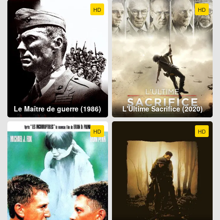
HD
HD
Le Maître de guerre (1986)
L'Ultime Sacrifice (2020)
HD
HD