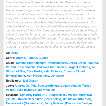
Quand la Seconde Guerre mondiale a éclaté, Desmond, un jeune
américain, s’est retrouvé confronté à un dilemme: comme n’importe
lequel de ses compatriotes, il voulait servir son pays, mais la violence
était incompatible avec ses croyances et ses principes moraux. Il
s’opposait ne serait-ce qu’à tenir une arme et refusait d’autant plus de
tuer. Il s’engagea tout de même dans l’infanterie comme médecin. Son
refus d’infléchir ses convictions lui valut d’être rudement mené par ses
camarades et sa hiérarchie. Cependant, c'est armé de sa seule foi qu’il
est entré dans l’enfer de la guerre pour en devenir l’un des plus grands
héros. Lors de la bataille d’Okinawa sur l’imprenable falaise de Maeda, il
a réussi à sauver des dizaines de vies, seul sous le feu de l’ennemi,
ramenant en sûreté du champ de bataille, un à un, les soldats blessés.
An:
2016
Genre:
Drame
,
Histoire
,
Guerre
Studio:
Summit Entertainment
,
Pandemonium
,
Cross Creek Pictures
,
Permut Presentations
,
Vendian Entertainment
,
Argent Pictures
,
IM
Global
,
AI Film
,
Bliss Media
,
Kylin Pictures
,
Cosmos Filmed
Entertainment
,
Icon Productions
,
Lionsgate
Réalisateur:
Mel Gibson
Jeter:
Andrew Garfield
,
Sam Worthington
,
Vince Vaughn
,
Teresa
Palmer
,
Luke Bracey
,
Hugo Weaving
Équipage:
Kimberly Harris (ADR Supervisor)
,
Michael Matthews
(Stunts)
,
Robert Schenkkan (Screenplay)
,
Mel Gibson (Director)
,
Kevin Kaska (Orchestrator)
,
Barry Robison (Production Design)