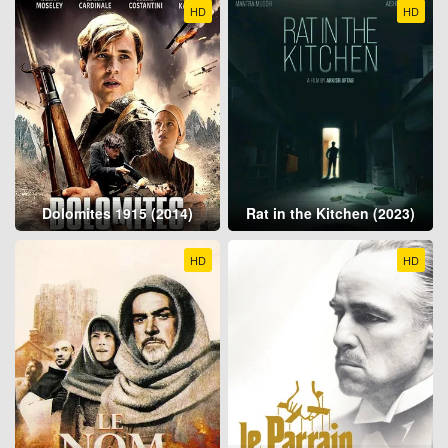
HD
HD
Dolomites 1915 (2014)
Rat in the Kitchen (2023)
HD
HD