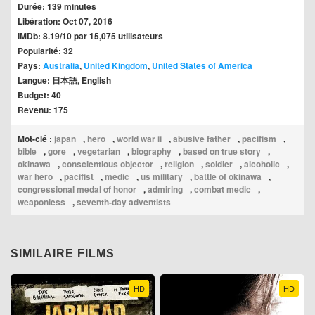
Durée: 139 minutes
Libération: Oct 07, 2016
IMDb: 8.19/10 par 15,075 utilisateurs
Popularité: 32
Pays:
Australia
,
United Kingdom
,
United States of America
Langue: 日本語, English
Budget: 40
Revenu: 175
Mot-clé :
japan
,
hero
,
world war ii
,
abusive father
,
pacifism
,
bible
,
gore
,
vegetarian
,
biography
,
based on true story
,
okinawa
,
conscientious objector
,
religion
,
soldier
,
alcoholic
,
war hero
,
pacifist
,
medic
,
us military
,
battle of okinawa
,
congressional medal of honor
,
admiring
,
combat medic
,
weaponless
,
seventh-day adventists
SIMILAIRE FILMS
HD
HD