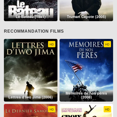
Le Bateau (1981)
Truman Capote (2005)
RECOMMANDATION FILMS
HD
HD
Mémoires de nos pères
Lettres d'Iwo Jima (2006)
(2006)
HD
HD