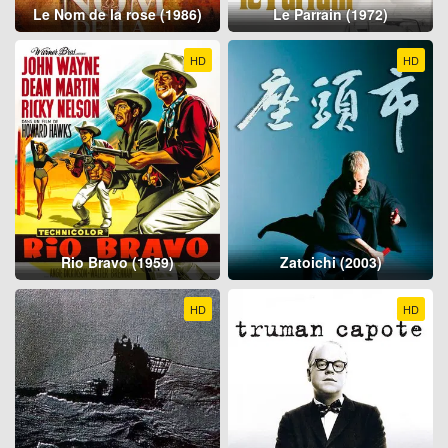
Le Nom de la rose (1986)
Le Parrain (1972)
HD
HD
Rio Bravo (1959)
Zatoichi (2003)
HD
HD