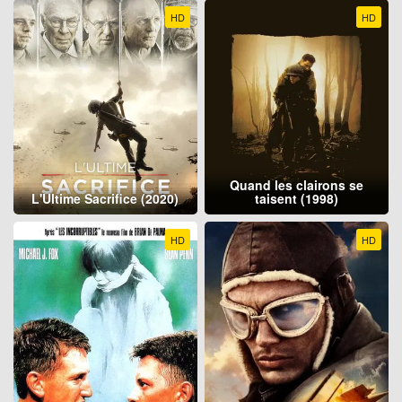
HD
HD
Quand les clairons se
L'Ultime Sacrifice (2020)
taisent (1998)
HD
HD