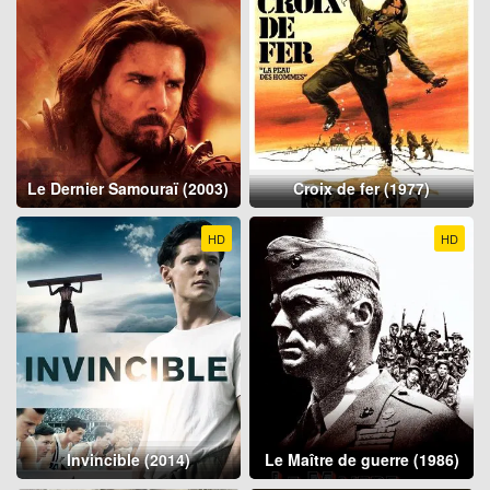
Le Dernier Samouraï (2003)
Croix de fer (1977)
HD
HD
Invincible (2014)
Le Maître de guerre (1986)