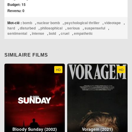
Budget: 15
Revenu: 0
Mot-clé :
bomb
,
nuclear bomb
,
psychological thriller
,
videotape
,
hard
,
disturbed
,
philosophical
,
serious
,
suspenseful
,
sentimental
,
intense
,
bold
,
cruel
,
empathetic
SIMILAIRE FILMS
HD
HD
Bloody Sunday (2002)
Voragem (2021)