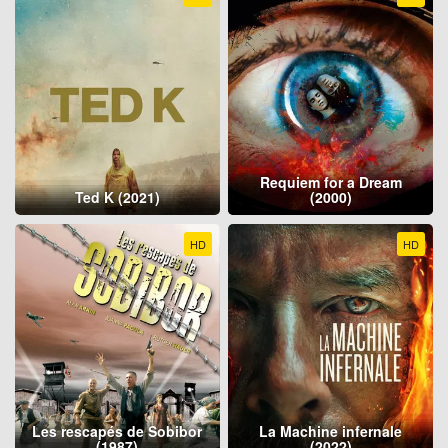
Requiem for a Dream
Ted K (2021)
(2000)
HD
HD
Les rescapés de Sobibor
La Machine infernale
(1987)
(2022)