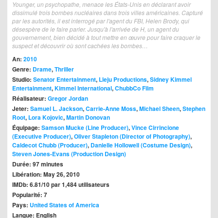
Younger, un psychopathe, menace les États-Unis en déclarant avoir
dissimulé trois bombes nucléaires dans trois villes américaines. Capturé
par les autorités, il est interrogé par l'agent du FBI, Helen Brody, qui
désespère de le faire parler. Jusqu'à l'arrivée de H, un agent du
gouvernement, bien décidé à tout mettre en œuvre pour faire craquer le
suspect et découvrir où sont cachées les bombes…
An:
2010
Genre:
Drame
,
Thriller
Studio:
Senator Entertainment
,
Lleju Productions
,
Sidney Kimmel
Entertainment
,
Kimmel International
,
ChubbCo Film
Réalisateur:
Gregor Jordan
Jeter:
Samuel L. Jackson
,
Carrie-Anne Moss
,
Michael Sheen
,
Stephen
Root
,
Lora Kojovic
,
Martin Donovan
Équipage:
Samson Mucke (Line Producer)
,
Vince Cirrincione
(Executive Producer)
,
Oliver Stapleton (Director of Photography)
,
Caldecot Chubb (Producer)
,
Danielle Hollowell (Costume Design)
,
Steven Jones-Evans (Production Design)
Durée: 97 minutes
Libération: May 26, 2010
IMDb: 6.81/10 par 1,484 utilisateurs
Popularité: 7
Pays:
United States of America
Langue: English