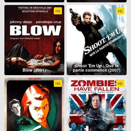
HD
HD
Shoot 'Em Up : Que la
Blow (2001)
partie commence (2007)
HD
HD