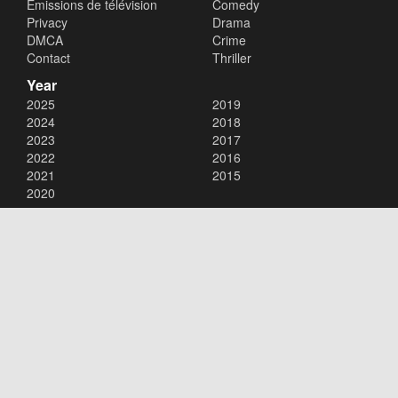
Émissions de télévision
Comedy
Privacy
Drama
DMCA
Crime
Contact
Thriller
Year
2025
2019
2024
2018
2023
2017
2022
2016
2021
2015
2020
Copyright © 2026
xalaflix
. All Rights Reserved.
Disclaimer: This site does not store any files on its server. All contents
are provided by non-affiliated third parties.
xalaflix
flim en streaming
xalaflix eu
xalaflix fr
xalaflix streaming