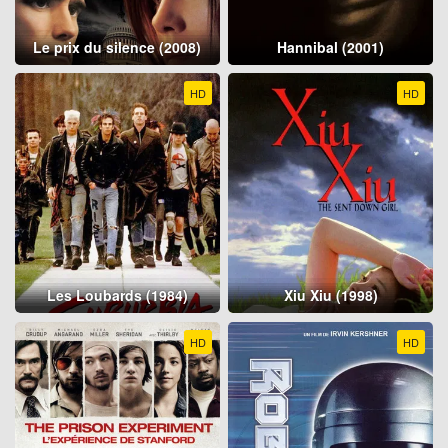
Le prix du silence (2008)
Hannibal (2001)
HD
HD
Les Loubards (1984)
Xiu Xiu (1998)
HD
HD