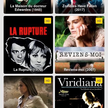
La Maison du docteur
Zombies Have Fallen
Edwardes (1945)
(2017)
HD
HD
La Rupture (1970)
Reviens-moi (2007)
HD
HD