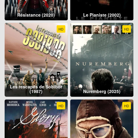
Résistance (2020)
Le Pianiste (2002)
HD
HD
Les rescapés de Sobibor
(1987)
Nuremberg (2025)
HD
HD