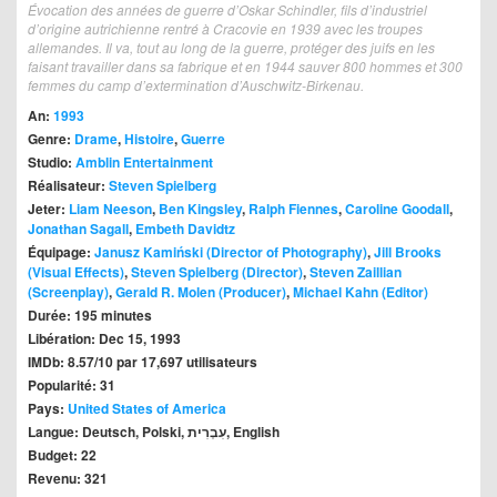
Évocation des années de guerre d’Oskar Schindler, fils d’industriel
d’origine autrichienne rentré à Cracovie en 1939 avec les troupes
allemandes. Il va, tout au long de la guerre, protéger des juifs en les
faisant travailler dans sa fabrique et en 1944 sauver 800 hommes et 300
femmes du camp d’extermination d’Auschwitz‐Birkenau.
An:
1993
Genre:
Drame
,
Histoire
,
Guerre
Studio:
Amblin Entertainment
Réalisateur:
Steven Spielberg
Jeter:
Liam Neeson
,
Ben Kingsley
,
Ralph Fiennes
,
Caroline Goodall
,
Jonathan Sagall
,
Embeth Davidtz
Équipage:
Janusz Kamiński (Director of Photography)
,
Jill Brooks
(Visual Effects)
,
Steven Spielberg (Director)
,
Steven Zaillian
(Screenplay)
,
Gerald R. Molen (Producer)
,
Michael Kahn (Editor)
Durée: 195 minutes
Libération: Dec 15, 1993
IMDb: 8.57/10 par 17,697 utilisateurs
Popularité: 31
Pays:
United States of America
Langue: Deutsch, Polski, עִבְרִית, English
Budget: 22
Revenu: 321