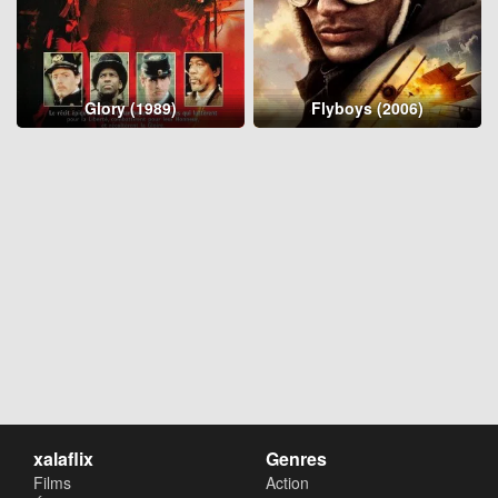
Glory (1989)
Flyboys (2006)
xalaflix
Genres
Films
Action