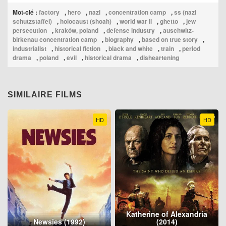
Mot-clé :
factory
,
hero
,
nazi
,
concentration camp
,
ss (nazi
schutzstaffel)
,
holocaust (shoah)
,
world war ii
,
ghetto
,
jew
persecution
,
kraków, poland
,
defense industry
,
auschwitz-
birkenau concentration camp
,
biography
,
based on true story
,
industrialist
,
historical fiction
,
black and white
,
train
,
period
drama
,
poland
,
evil
,
historical drama
,
disheartening
SIMILAIRE FILMS
HD
HD
Katherine of Alexandria
Newsies (1992)
(2014)