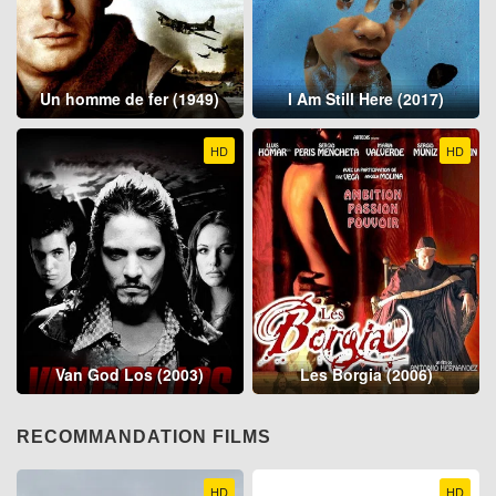
Un homme de fer (1949)
I Am Still Here (2017)
HD
HD
Van God Los (2003)
Les Borgia (2006)
RECOMMANDATION FILMS
HD
HD