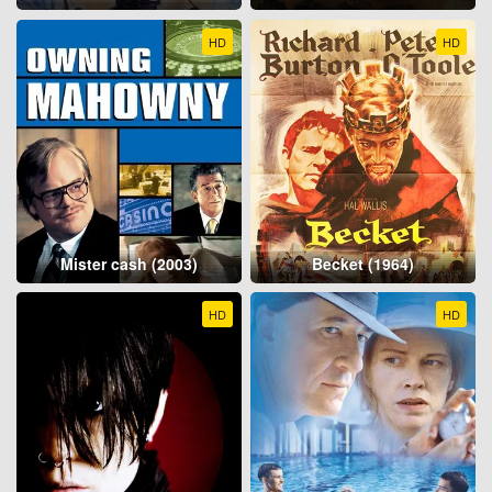
HD
HD
Mister cash (2003)
Becket (1964)
HD
HD