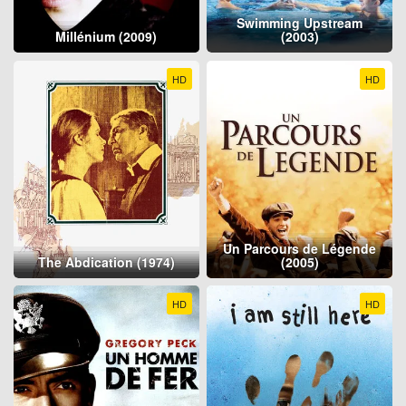
Swimming Upstream
Millénium (2009)
(2003)
HD
HD
Un Parcours de Légende
The Abdication (1974)
(2005)
HD
HD