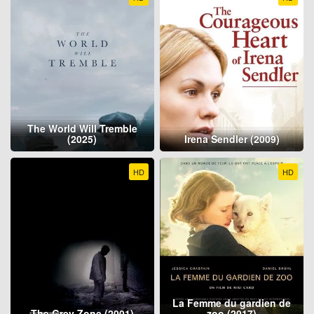
The World Will Tremble
(2025)
Irena Sendler (2009)
HD
HD
La Femme du gardien de
The Grey Zone (2001)
zoo (2017)