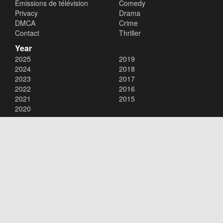
Émissions de télévision
Comedy
Privacy
Drama
DMCA
Crime
Contact
Thriller
Year
2025
2019
2024
2018
2023
2017
2022
2016
2021
2015
2020
Copyright © 2026
xalaflix
. All Rights Reserved.
Disclaimer: This site does not store any files on its server. All contents
are provided by non-affiliated third parties.
xalaflix
flim en streaming
xalaflix eu
xalaflix fr
xalaflix streaming