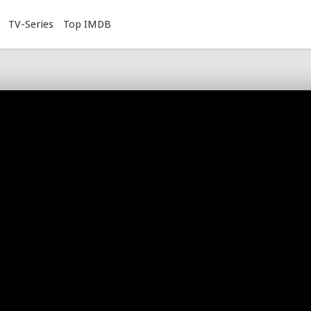
TV-Series
Top IMDB