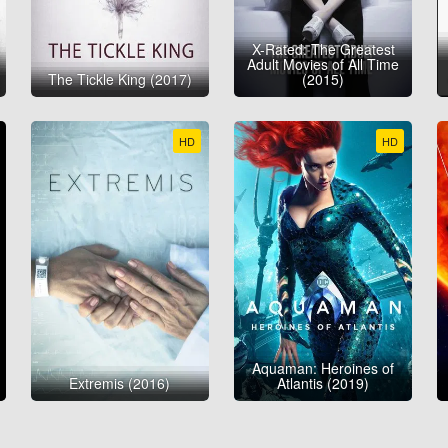
X-Rated: The Greatest
Adult Movies of All Time
The Tickle King (2017)
(2015)
HD
HD
Aquaman: Heroines of
Extremis (2016)
Atlantis (2019)