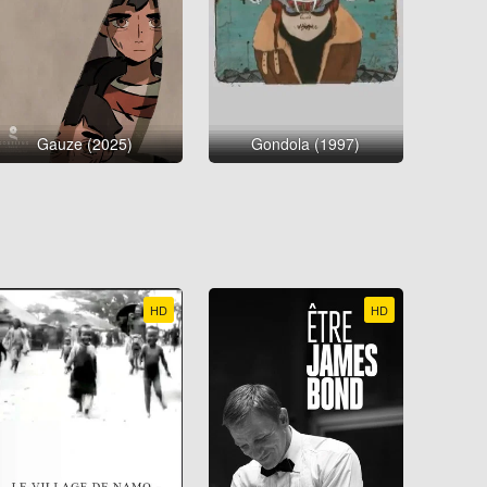
Gauze (2025)
Gondola (1997)
HD
HD