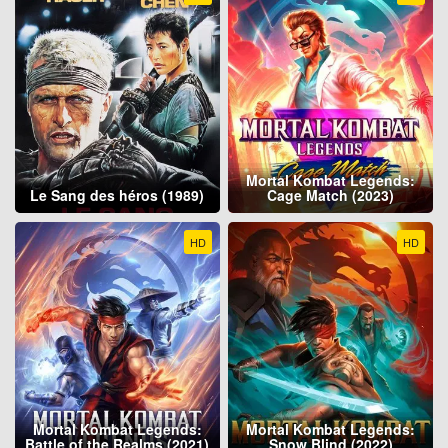
Mortal Kombat Legends:
Le Sang des héros (1989)
Cage Match (2023)
HD
HD
Mortal Kombat Legends:
Mortal Kombat Legends:
Battle of the Realms (2021)
Snow Blind (2022)