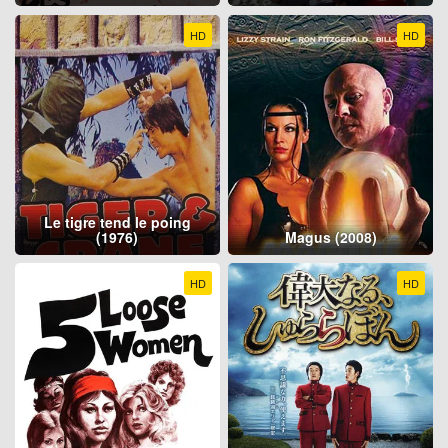
HD
HD
Le tigre tend le poing
(1976)
Magus (2008)
HD
HD