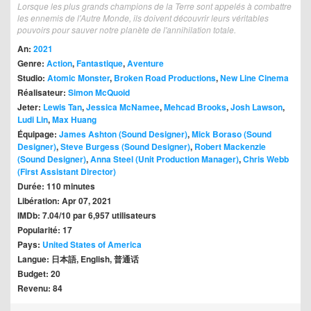
Lorsque les plus grands champions de la Terre sont appelés à combattre
les ennemis de l'Autre Monde, ils doivent découvrir leurs véritables
pouvoirs pour sauver notre planète de l'annihilation totale.
An:
2021
Genre:
Action
,
Fantastique
,
Aventure
Studio:
Atomic Monster
,
Broken Road Productions
,
New Line Cinema
Réalisateur:
Simon McQuoid
Jeter:
Lewis Tan
,
Jessica McNamee
,
Mehcad Brooks
,
Josh Lawson
,
Ludi Lin
,
Max Huang
Équipage:
James Ashton (Sound Designer)
,
Mick Boraso (Sound
Designer)
,
Steve Burgess (Sound Designer)
,
Robert Mackenzie
(Sound Designer)
,
Anna Steel (Unit Production Manager)
,
Chris Webb
(First Assistant Director)
Durée: 110 minutes
Libération: Apr 07, 2021
IMDb: 7.04/10 par 6,957 utilisateurs
Popularité: 17
Pays:
United States of America
Langue: 日本語, English, 普通话
Budget: 20
Revenu: 84