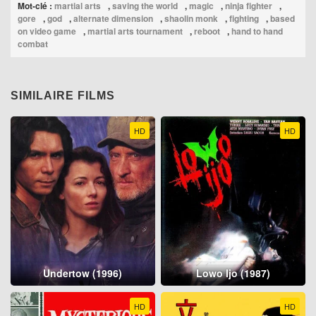
Mot-clé :
martial arts
,
saving the world
,
magic
,
ninja fighter
,
gore
,
god
,
alternate dimension
,
shaolin monk
,
fighting
,
based
on video game
,
martial arts tournament
,
reboot
,
hand to hand
combat
SIMILAIRE FILMS
HD
HD
Undertow (1996)
Lowo Ijo (1987)
HD
HD