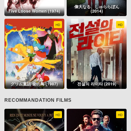
偉大なる、しゅららぼん
Five Loose Women (1974)
(2014)
HD
HD
グリム童話 金の鳥 (1987)
전설의 라이타 (2019)
RECOMMANDATION FILMS
HD
HD