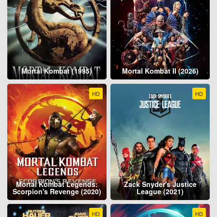
Mortal Kombat (1995)
Mortal Kombat II (2026)
HD
HD
Mortal Kombat Legends:
Zack Snyder's Justice
Scorpion's Revenge (2020)
League (2021)
HD
HD