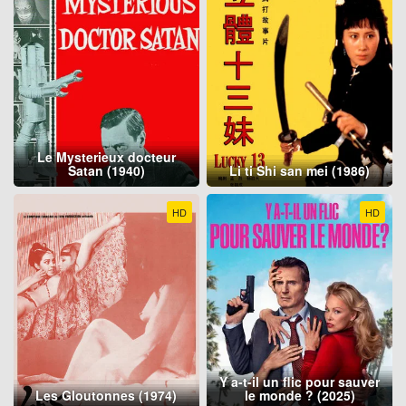
Le Mysterieux docteur
Satan (1940)
Li ti Shi san mei (1986)
HD
HD
Y a-t-il un flic pour sauver
Les Gloutonnes (1974)
le monde ? (2025)