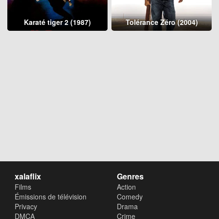
Karaté tiger 2 (1987)
Tolérance Zéro (2004)
xalaflix
Genres
Films
Action
Émissions de télévision
Comedy
Privacy
Drama
DMCA
Crime