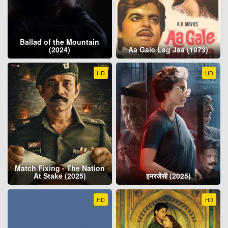
Ballad of the Mountain
(2024)
Aa Gale Lag Jaa (1973)
HD
HD
Match Fixing - The Nation
At Stake (2025)
इमरजेंसी (2025)
HD
HD