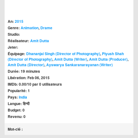
An:
2015
Genre:
Animation
,
Drame
Studio:
Réalisateur:
Amit Dutta
Jeter:
Équipage:
Dhananjai Singh (Director of Photography)
,
Piyush Shah
(Director of Photography)
,
Amit Dutta (Writer)
,
Amit Dutta (Producer)
,
Amit Dutta (Director)
,
Ayswarya Sankaranarayanan (Writer)
Durée: 19 minutes
Libération: Feb 06, 2015
IMDb: 0.00/10 par 0 utilisateurs
Popularité: 1
Pays:
India
Langue: हिन्दी
Budget: 0
Revenu: 0
Mot-clé :