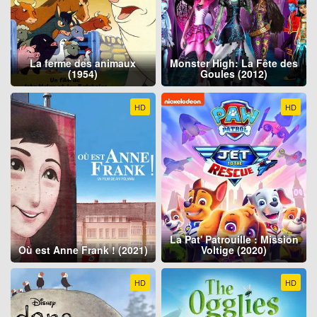
La ferme des animaux
Monster High: La Fête des
(1954)
Goules (2012)
HD
HD
La Pat' Patrouille : Mission
Où est Anne Frank ! (2021)
Voltige (2020)
HD
HD