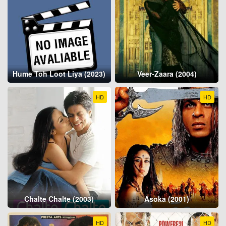
Hume Toh Loot Liya (2023)
Veer-Zaara (2004)
HD
HD
Chalte Chalte (2003)
Asoka (2001)
HD
HD