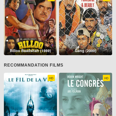
Billoo Baadshah (1989)
Gang (2000)
RECOMMANDATION FILMS
HD
HD