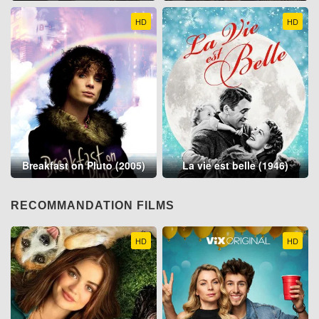
HD
HD
Breakfast on Pluto (2005)
La vie est belle (1946)
RECOMMANDATION FILMS
HD
HD