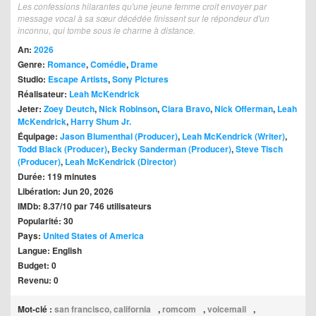
Les confessions hilarantes qu'une jeune femme croit envoyer par
message vocal à sa sœur décédée finissent sur le répondeur d'un
inconnu, qui tombe sous le charme à distance.
An:
2026
Genre:
Romance
,
Comédie
,
Drame
Studio:
Escape Artists
,
Sony Pictures
Réalisateur:
Leah McKendrick
Jeter:
Zoey Deutch
,
Nick Robinson
,
Ciara Bravo
,
Nick Offerman
,
Leah
McKendrick
,
Harry Shum Jr.
Équipage:
Jason Blumenthal (Producer)
,
Leah McKendrick (Writer)
,
Todd Black (Producer)
,
Becky Sanderman (Producer)
,
Steve Tisch
(Producer)
,
Leah McKendrick (Director)
Durée: 119 minutes
Libération: Jun 20, 2026
IMDb: 8.37/10 par 746 utilisateurs
Popularité: 30
Pays:
United States of America
Langue: English
Budget: 0
Revenu: 0
Mot-clé :
san francisco, california
,
romcom
,
voicemail
,