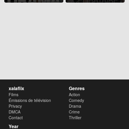
xalaflix
Genres
Films
Action
Émissions de télévision
Comedy
Privacy
Drama
DMCA
Crime
Contact
Thriller
Year