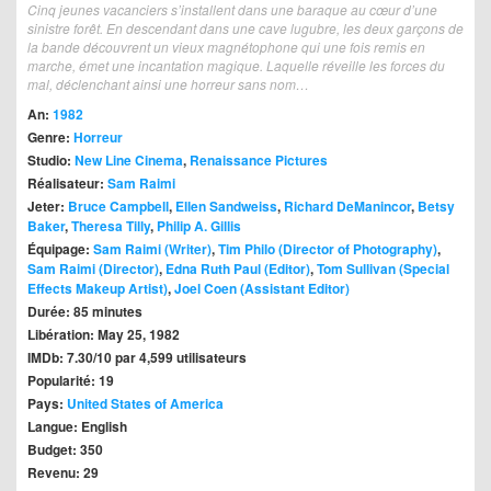
Cinq jeunes vacanciers s’installent dans une baraque au cœur d’une
sinistre forêt. En descendant dans une cave lugubre, les deux garçons de
la bande découvrent un vieux magnétophone qui une fois remis en
marche, émet une incantation magique. Laquelle réveille les forces du
mal, déclenchant ainsi une horreur sans nom…
An:
1982
Genre:
Horreur
Studio:
New Line Cinema
,
Renaissance Pictures
Réalisateur:
Sam Raimi
Jeter:
Bruce Campbell
,
Ellen Sandweiss
,
Richard DeManincor
,
Betsy
Baker
,
Theresa Tilly
,
Philip A. Gillis
Équipage:
Sam Raimi (Writer)
,
Tim Philo (Director of Photography)
,
Sam Raimi (Director)
,
Edna Ruth Paul (Editor)
,
Tom Sullivan (Special
Effects Makeup Artist)
,
Joel Coen (Assistant Editor)
Durée: 85 minutes
Libération: May 25, 1982
IMDb: 7.30/10 par 4,599 utilisateurs
Popularité: 19
Pays:
United States of America
Langue: English
Budget: 350
Revenu: 29