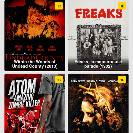
HD
HD
Within the Woods of
Freaks, la monstrueuse
Undead County (2013)
parade (1932)
HD
HD