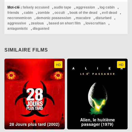
Mot-clé :
falsely accused
,
audio tape
,
aggression
,
log cabin
,
friends
,
cabin
,
zombie
,
occult
,
book of the dead
,
evil dead
,
necronomicon
,
demonic possession
,
macabre
,
disturbed
,
aggressive
,
zealous
,
based on short film
,
lovecraftian
,
antagonistic
,
disgusted
SIMILAIRE FILMS
HD
HD
Alien, le huitième
28 Jours plus tard (2002)
passager (1979)