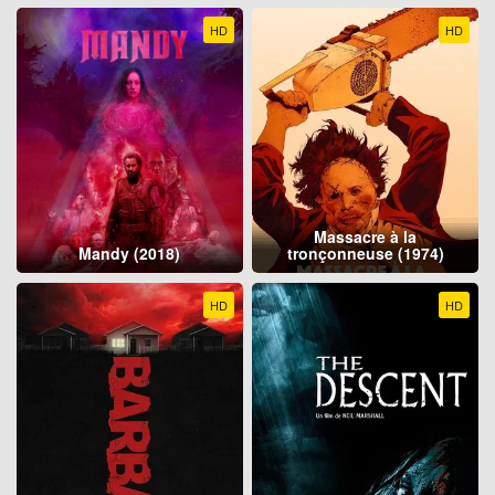
HD
HD
Massacre à la
Mandy (2018)
tronçonneuse (1974)
HD
HD