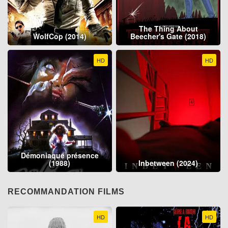
The Thing About
WolfCop (2014)
Beecher's Gate (2018)
HD
HD
Démoniaque présence
(1988)
Inbetween (2024)
RECOMMANDATION FILMS
HD
HD