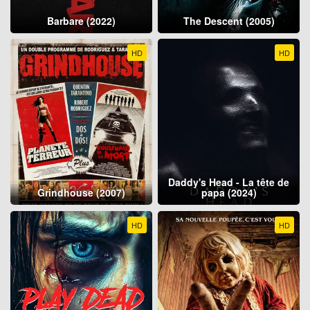
Barbare (2022)
The Descent (2005)
HD
HD
Daddy's Head - La tête de
Grindhouse (2007)
papa (2024)
HD
HD