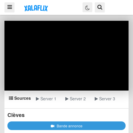
Sources
Server 1
Server 2
Server 3
Clèves
Bande annonce