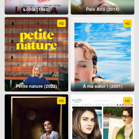
Lolita (1962)
Palo Alto (2014)
HD
HD
Petite nature (2022)
À ma sœur ! (2001)
HD
HD