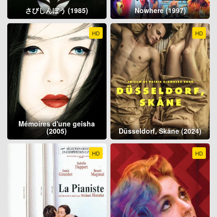
さびしんぼう (1985)
Nowhere (1997)
HD
HD
Mémoires d'une geisha
(2005)
Düsseldorf, Skåne (2024)
HD
HD