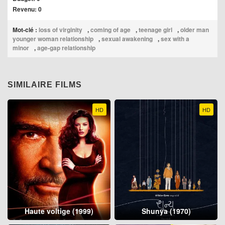
Revenu: 0
Mot-clé :
loss of virginity
,
coming of age
,
teenage girl
,
older man
younger woman relationship
,
sexual awakening
,
sex with a
minor
,
age-gap relationship
SIMILAIRE FILMS
HD
HD
Haute voltige (1999)
Shunya (1970)