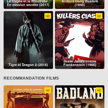
Le Cygne et la Princesse :
Arizona Gang Busters
En mission secrète (2017)
(1940)
HD
HD
Jesse James contre
Tigre et Dragon 2 (2016)
Frankenstein (1966)
RECOMMANDATION FILMS
HD
HD