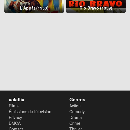
L'Appât (1953)
Rio Bravo (1959)
xalaflix
Genres
Films
Action
Émissions de télévision
Comedy
Privacy
Drama
DMCA
Crime
Contact
Thriller