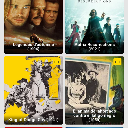
Légendes d'automne
Matrix Resurrections
(1994)
(2021)
HD
HD
El ánima del ahorcado
contra el latigo negro
King of Dodge City (1941)
(1959)