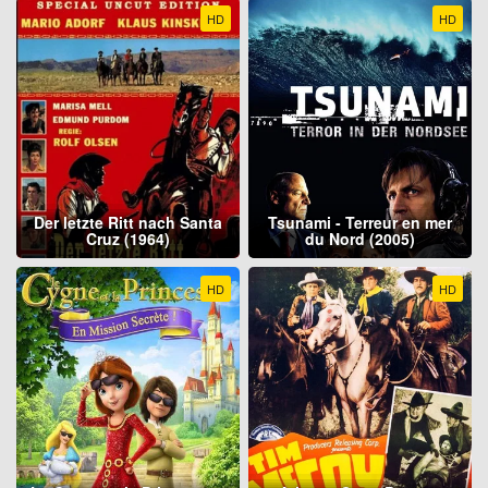
HD
HD
Der letzte Ritt nach Santa
Tsunami - Terreur en mer
Cruz (1964)
du Nord (2005)
HD
HD