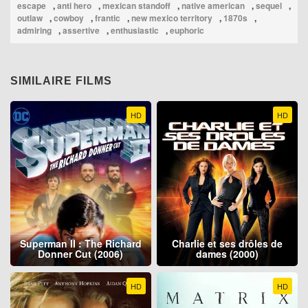
escape
,
anti hero
,
mexican standoff
,
native american
,
sequel
,
outlaw
,
cowboy
,
frantic
,
new mexico territory
,
1870s
,
admiring
,
assertive
,
enthusiastic
,
euphoric
SIMILAIRE FILMS
HD
HD
Superman II : The Richard
Charlie et ses drôles de
Donner Cut (2006)
dames (2000)
HD
HD