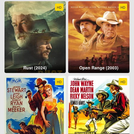
HD
HD
Rust (2024)
Open Range (2003)
HD
HD