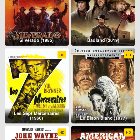
Silverado (1985)
Badland (2019)
HD
HD
Les Sept Mercenaires
(1960)
Le Bison Blanc (1977)
HD
HD