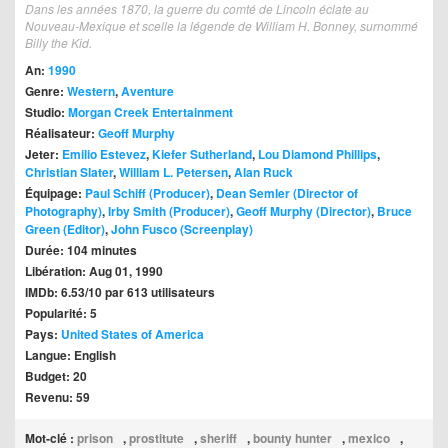
Dans les années 1870, la guerre du comté de Lincoln éclate au
Nouveau-Mexique et scelle la légende de William H. Bonney, surnommé
Billy the Kid.
An:
1990
Genre:
Western
,
Aventure
Studio:
Morgan Creek Entertainment
Réalisateur:
Geoff Murphy
Jeter:
Emilio Estevez
,
Kiefer Sutherland
,
Lou Diamond Phillips
,
Christian Slater
,
William L. Petersen
,
Alan Ruck
Équipage:
Paul Schiff (Producer)
,
Dean Semler (Director of
Photography)
,
Irby Smith (Producer)
,
Geoff Murphy (Director)
,
Bruce
Green (Editor)
,
John Fusco (Screenplay)
Durée: 104 minutes
Libération: Aug 01, 1990
IMDb: 6.53/10 par 613 utilisateurs
Popularité: 5
Pays:
United States of America
Langue: English
Budget: 20
Revenu: 59
Mot-clé :
prison
,
prostitute
,
sheriff
,
bounty hunter
,
mexico
,