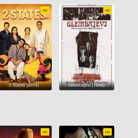
HD
HD
2 States (2014)
Glembajevi (1988)
HD
HD