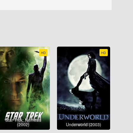
HD
HD
Star Trek: Nemesis
(2002)
Underworld (2003)