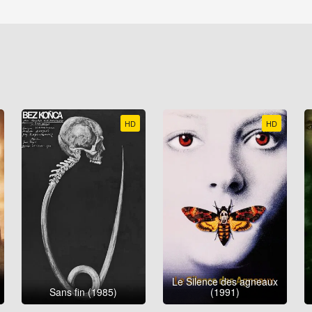
HD
HD
Le Silence des agneaux
Sans fin (1985)
(1991)