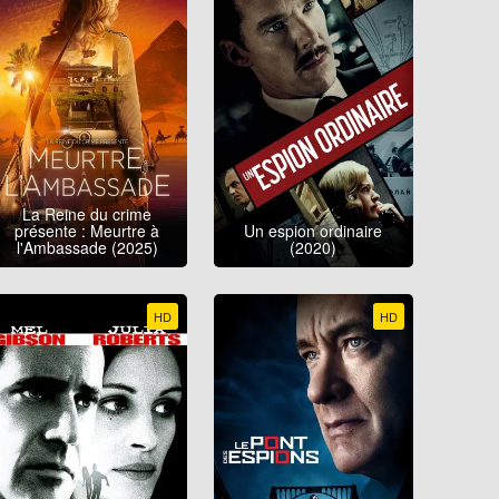
La Reine du crime
présente : Meurtre à
Un espion ordinaire
l'Ambassade (2025)
(2020)
HD
HD