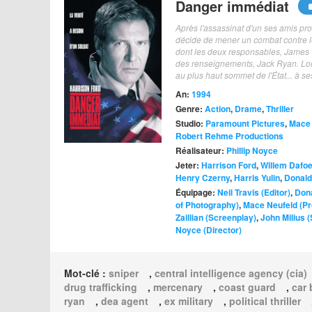
Danger immédiat
Après l'assassinat d'un ses amis pr
décide de mener un combat contre 
dont les deux responsables, James Cu
des renseignements, Jack Ryan. Lor
au plus haut sommet de l'État... à ses
An:
1994
Genre:
Action
,
Drame
,
Thriller
Studio:
Paramount Pictures
,
Mace 
Robert Rehme Productions
Réalisateur:
Phillip Noyce
Jeter:
Harrison Ford
,
Willem Dafo
Henry Czerny
,
Harris Yulin
,
Donald
Équipage:
Neil Travis (Editor)
,
Dona
of Photography)
,
Mace Neufeld (Pr
Zaillian (Screenplay)
,
John Milius 
Noyce (Director)
Mot-clé :
sniper
,
central intelligence agency (cia)
drug trafficking
,
mercenary
,
coast guard
,
car
ryan
,
dea agent
,
ex military
,
political thriller