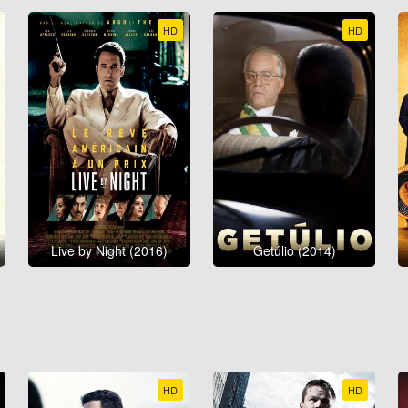
HD
HD
Live by Night (2016)
Getúlio (2014)
HD
HD