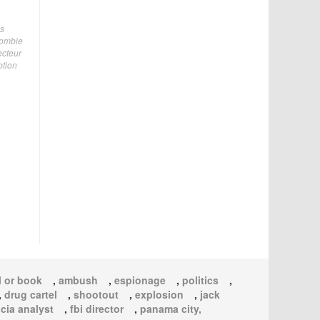
is
lombie
ecteur
ption
 or book
,
ambush
,
espionage
,
politics
,
,
drug cartel
,
shootout
,
explosion
,
jack
,
cia analyst
,
fbi director
,
panama city,