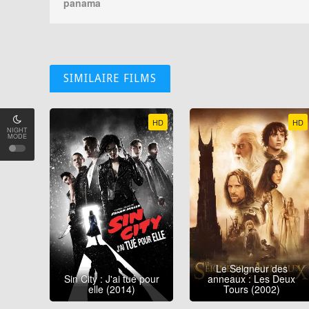
panama
SIMILAIRE FILMS
HD
HD
NIGHT
MODE
Le Seigneur des
Sin City : J'ai tué pour
anneaux : Les Deux
elle (2014)
Tours (2002)