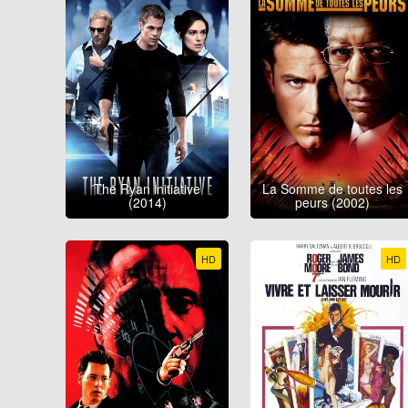
The Ryan initiative
La Somme de toutes les
(2014)
peurs (2002)
HD
HD