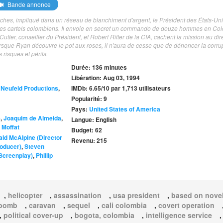
Bande annonce
oches, impliqué dans un réseau de blanchiment d'argent, le Président des États-Un
les cartels colombiens. Il envoie en secret un commando de douze hommes en Co
tter, conseiller du Président, et Robert Ritter de la CIA, cachent la mission au dir
sque Ryan découvre le pot aux roses, il n'aura de cesse que de dénoncer la corru
 risques et périls.
Durée: 136 minutes
Libération: Aug 03, 1994
Neufeld Productions
,
IMDb: 6.65/10 par 1,713 utilisateurs
Popularité: 9
Pays:
United States of America
e
,
Joaquim de Almeida
,
Langue: English
 Moffat
Budget: 62
ld McAlpine (Director
Revenu: 215
oducer)
,
Steven
(Screenplay)
,
Phillip
,
helicopter
,
assassination
,
usa president
,
based on novel
 bomb
,
caravan
,
sequel
,
cali colombia
,
covert operation
,
political cover-up
,
bogota, colombia
,
intelligence service