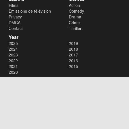
Films
Action
Émissions de télévision
Comedy
Privacy
Drama
DMCA
Crime
Contact
Thriller
Year
2025
2019
2024
2018
2023
2017
2022
2016
2021
2015
2020
Copyright © 2026
xalaflix
. All Rights Reserved.
Disclaimer: This site does not store any files on its server. All contents
are provided by non-affiliated third parties.
xalaflix
flim en streaming
xalaflix eu
xalaflix fr
xalaflix streaming