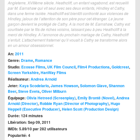
Angleterre, XVIIIème siècle. Heathcliff, un enfant vagabond, est recueilli
par M. Earnshaw qui vit seul avec ses deux enfants, Hindley et Cathy,
dans une ferme isolée. Heathcliff est bientôt confronté aux violences de
Hindley, jaloux de l’attention de son père pour cet étranger. Le jeune
garçon devient le protégé de Cathy. A la mort de M. Earnshaw, Cathy est
courtisée par le fils de riches voisins, laissant peu à peu Heathcliff à la
merci de Hindley. A l’annonce du prochain mariage de Cathy, Heathcliff
s’enfuit. L’attachement fraternel qu’il vouait à Cathy se transforme alors
en un amour obsessionnel.
An:
2011
Genre:
Drame
,
Romance
Studio:
Ecosse Films
,
UK Film Council
,
Film4 Productions
,
Goldcrest
,
Screen Yorkshire
,
HanWay Films
Réalisateur:
Andrea Arnold
Jeter:
Kaya Scodelario
,
James Howson
,
Solomon Glave
,
Shannon
Beer
,
Steve Evets
,
Oliver Milburn
Équipage:
Olivia Hetreed (Screenplay)
,
Emily Brontë (Novel)
,
Andrea
Arnold (Director)
,
Robbie Ryan (Director of Photography)
,
Hugo
Heppell (Executive Producer)
,
Helen Scott (Production Design)
Durée: 124 minutes
Libération: Sep 09, 2011
IMDb: 5.89/10 par 282 utilisateurs
Popularité: 4