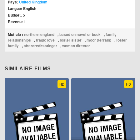
Pays:
United Kingdom
Langue: English
Budget: 5
Revenu: 1
Mot-clé :
northern england
,
based on novel or book
,
family
relationships
,
tragic love
,
foster sister
,
moor (terrain)
,
foster
family
,
aftercreditsstinger
,
woman director
SIMILAIRE FILMS
HD
HD