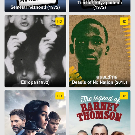
Tím hůř, když padnou
Semestr něžnosti (1972)
(1972)
HD
HD
Europa (1932)
Beasts of No Nation (2015)
HD
HD