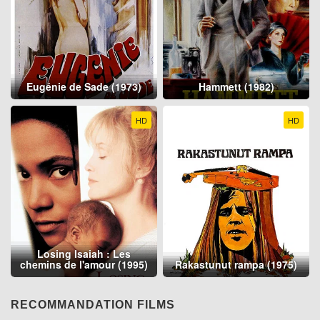
Eugénie de Sade (1973)
Hammett (1982)
HD
HD
Losing Isaiah : Les
chemins de l'amour (1995)
Rakastunut rampa (1975)
RECOMMANDATION FILMS