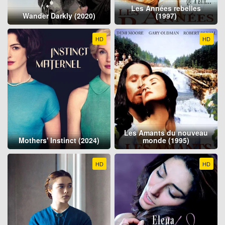
Les Années rebelles
Wander Darkly (2020)
(1997)
HD
HD
Les Amants du nouveau
Mothers' Instinct (2024)
monde (1995)
HD
HD