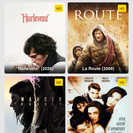
HD
HD
“Hurlevent” (2026)
La Route (2009)
HD
HD