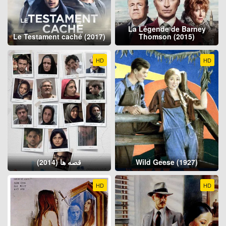
La Légende de Barney
Le Testament caché (2017)
Thomson (2015)
HD
HD
قصه ها (2014)
Wild Geese (1927)
HD
HD