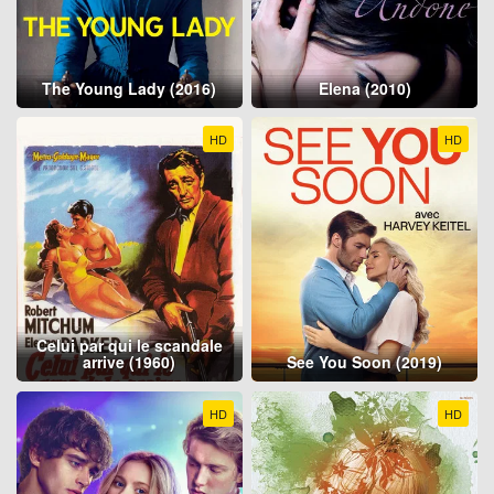
The Young Lady (2016)
Elena (2010)
HD
HD
Celui par qui le scandale
arrive (1960)
See You Soon (2019)
HD
HD