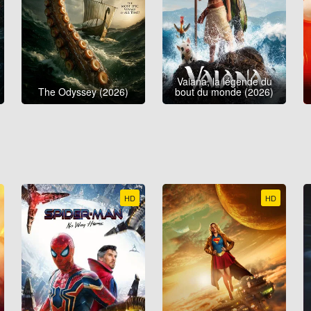
Vaiana, la légende du
The Odyssey (2026)
bout du monde (2026)
HD
HD