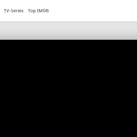
TV-Series
Top IMDB