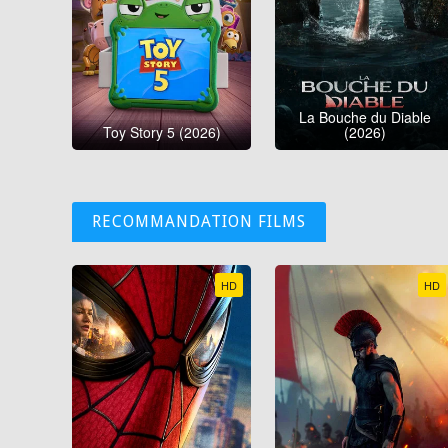
La Bouche du Diable
Toy Story 5 (2026)
(2026)
RECOMMANDATION FILMS
HD
HD