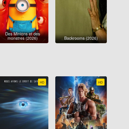
Des Minions et des
monstres (2026)
Backrooms (2026)
HD
HD