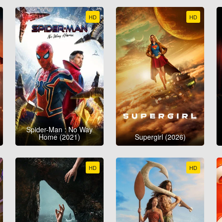
HD
HD
Spider-Man : No Way
Home (2021)
Supergirl (2026)
HD
HD