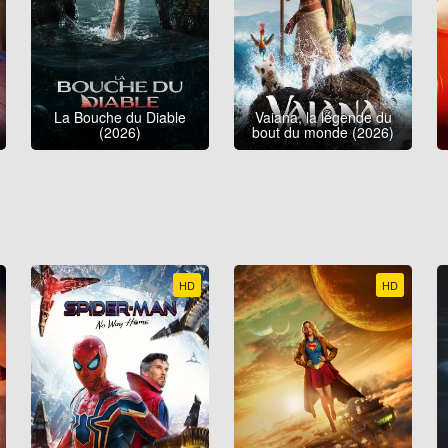
La Bouche du Diable
Vaiana, la légende du
(2026)
bout du monde (2026)
HD
HD