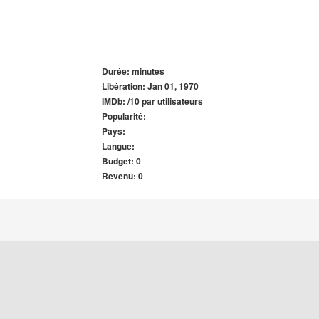
Durée: minutes
Libération: Jan 01, 1970
IMDb: /10 par utilisateurs
Popularité:
Pays:
Langue:
Budget: 0
Revenu: 0