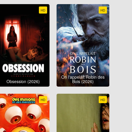
HD
HD
On l'appelait Robin des
Obsession (2026)
Bois (2026)
HD
HD