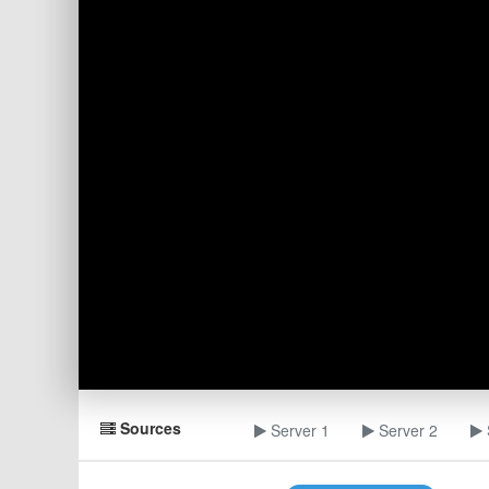
Sources
Server 1
Server 2