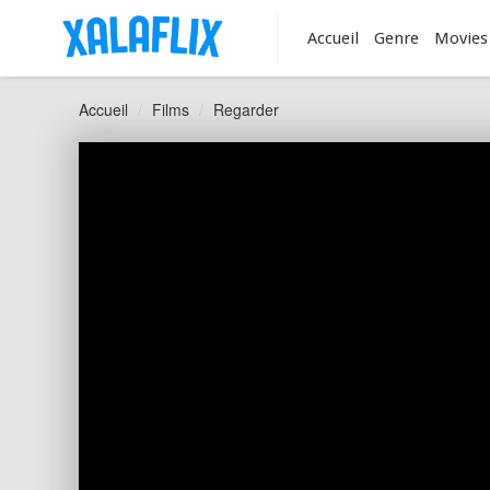
Accueil
Genre
Movies
Accueil
Films
Regarder