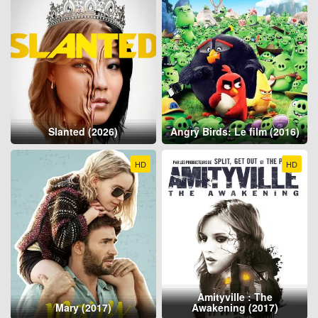
Slanted (2026)
Angry Birds: Le film (2016)
HD
HD
Amityville : The
Mary (2017)
Awakening (2017)