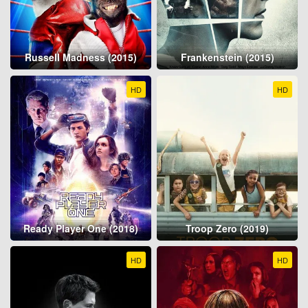
Russell Madness (2015)
Frankenstein (2015)
HD
HD
Ready Player One (2018)
Troop Zero (2019)
HD
HD