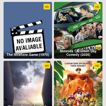
HD
HD
Nimrods : A Green Day
The Nowhere Game (1970)
Comedy (2026)
HD
HD