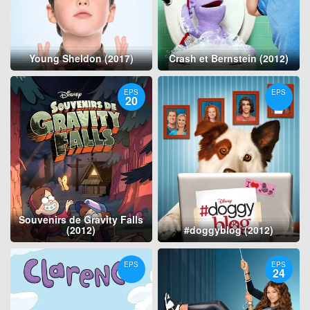
Young Sheldon (2017)
Crash et Bernstein (2012)
EPS
EPS
20
Souvenirs de Gravity Falls
(2012)
#doggyblog (2012)
EPS
EPS
24