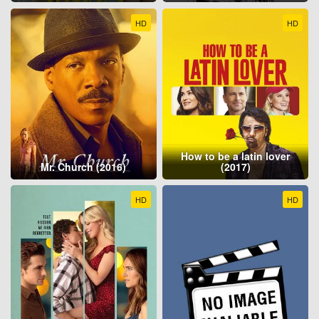
HD
HD
How to be a latin lover
Mr. Church (2016)
(2017)
HD
HD