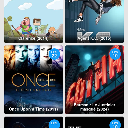
Clarence (2014)
Agent K.C. (2015)
EPS
EPS
22
10
Batman : Le Justicier
Once Upon a Time (2011)
masqué (2024)
EPS
EPS
10