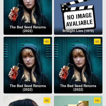
The Bad Seed Returns
(2022)
Straight Lies (1970)
HD
HD
The Bad Seed Returns
The Bad Seed Returns
(2022)
(2022)
HD
HD