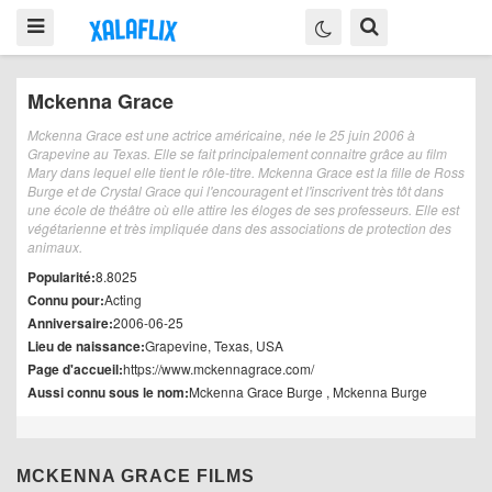
Mckenna Grace
Mckenna Grace est une actrice américaine, née le 25 juin 2006 à
Grapevine au Texas. Elle se fait principalement connaitre grâce au film
Mary dans lequel elle tient le rôle-titre. Mckenna Grace est la fille de Ross
Burge et de Crystal Grace qui l'encouragent et l'inscrivent très tôt dans
une école de théâtre où elle attire les éloges de ses professeurs. Elle est
végétarienne et très impliquée dans des associations de protection des
animaux.
Popularité:
8.8025
Connu pour:
Acting
Anniversaire:
2006-06-25
Lieu de naissance:
Grapevine, Texas, USA
Page d'accueil:
https://www.mckennagrace.com/
Aussi connu sous le nom:
Mckenna Grace Burge , Mckenna Burge
MCKENNA GRACE FILMS