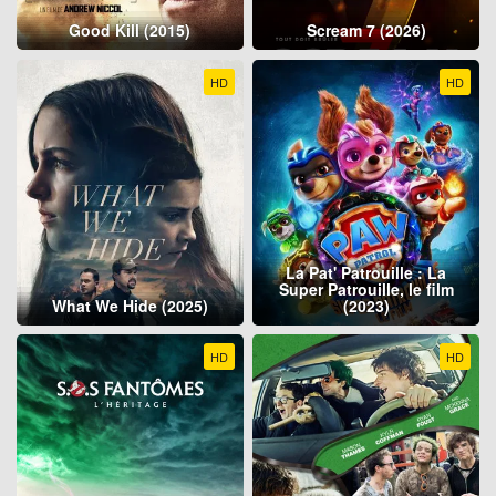
Good Kill (2015)
Scream 7 (2026)
HD
HD
La Pat' Patrouille : La
Super Patrouille, le film
What We Hide (2025)
(2023)
HD
HD