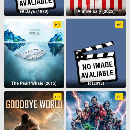
99 Days (1970)
Anniversary (2025)
HD
HD
The Pearl Whale (2015)
R (2013)
HD
HD