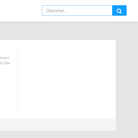
amment
e rôle