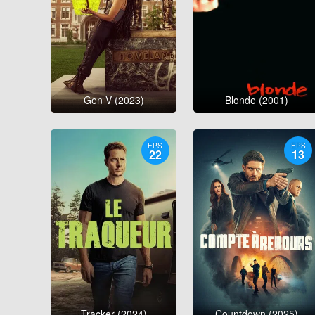
Gen V (2023)
Blonde (2001)
EPS
EPS
22
13
Tracker (2024)
Countdown (2025)