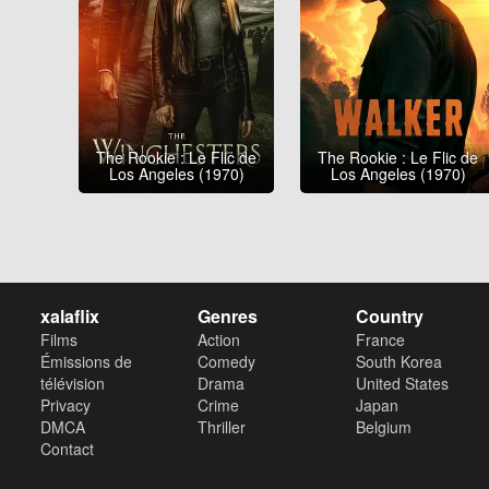
The Rookie : Le Flic de
The Rookie : Le Flic de
Los Angeles (1970)
Los Angeles (1970)
xalaflix
Genres
Country
Films
Action
France
Émissions de
Comedy
South Korea
télévision
Drama
United States
Privacy
Crime
Japan
DMCA
Thriller
Belgium
Contact