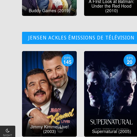
A First Look at Batman:
Under the Red Hood
Buddy Games (2019)
(2010)
JENSEN ACKLES ÉMISSIONS DE TÉLÉVISION
EPS
EPS
145
20
Jimmy Kimmel Live!
(2003)
Supernatural (2005)
NIGHT