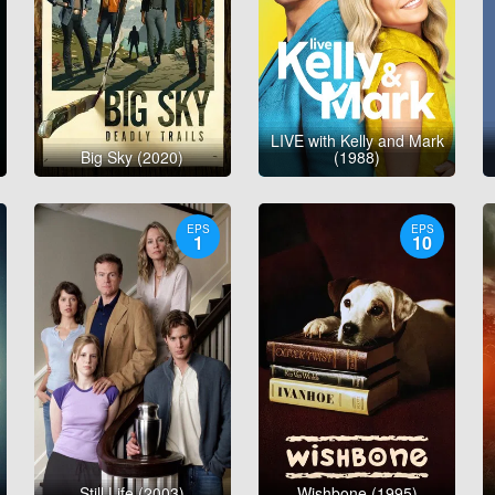
LIVE with Kelly and Mark
Big Sky (2020)
(1988)
EPS
EPS
1
10
Still Life (2003)
Wishbone (1995)