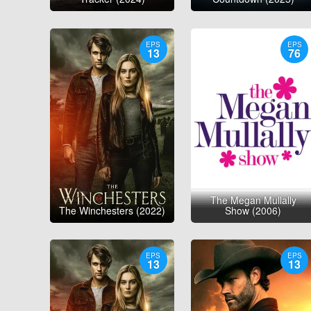
EPS
EPS
13
76
The Megan Mullally
The Winchesters (2022)
Show (2006)
EPS
EPS
13
13