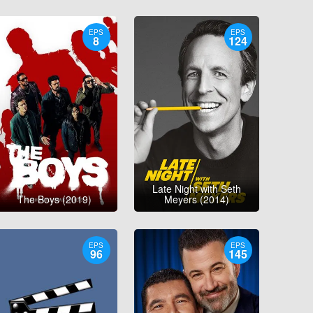
EPS
EPS
8
124
Late Night with Seth
The Boys (2019)
Meyers (2014)
EPS
EPS
96
145