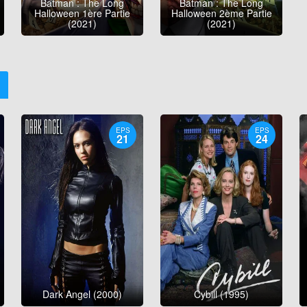
Batman : The Long
Batman : The Long
Halloween 1ère Partie
Halloween 2ème Partie
(2021)
(2021)
EPS
EPS
21
24
Dark Angel (2000)
Cybill (1995)