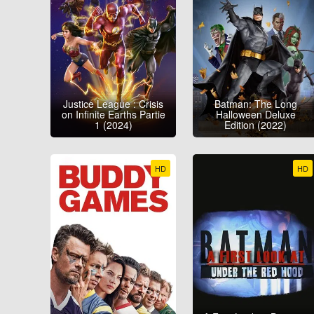
Justice League : Crisis
Batman: The Long
on Infinite Earths Partie
Halloween Deluxe
1 (2024)
Edition (2022)
HD
HD