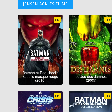
JENSEN ACKLES FILMS
HD
HD
Batman et Red Hood :
Sous le masque rouge
Le Jeu des damnés
(2010)
(2005)
HD
HD