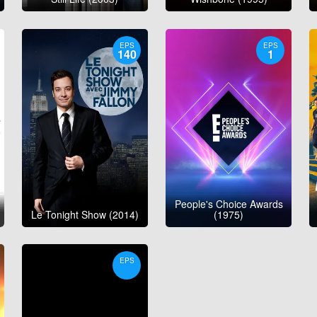
EPS
EPS
140
1
People's Choice Awards
Le Tonight Show (2014)
(1975)
EPS