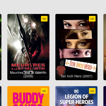
HD
HD
Meurtres à la St-Valentin
(2009)
Ten Inch Hero (2007)
HD
HD