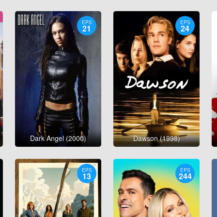
EPS
EPS
21
24
Dark Angel (2000)
Dawson (1998)
EPS
EPS
13
244