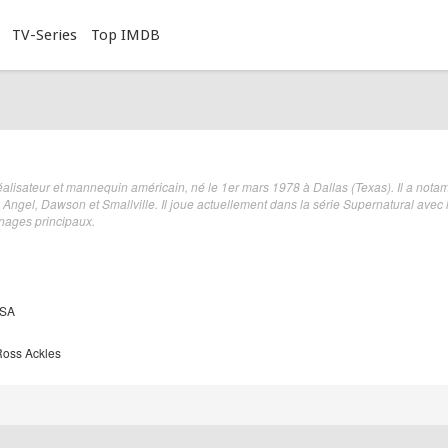
TV-Series
Top IMDB
éalisateur et mannequin américain, né le 1er mars 1978 à Dallas (Texas). Il a not
 Angel, Dawson et Smallville. Il joue actuellement dans la série Supernatural avec l
nages principaux.
USA
oss Ackles