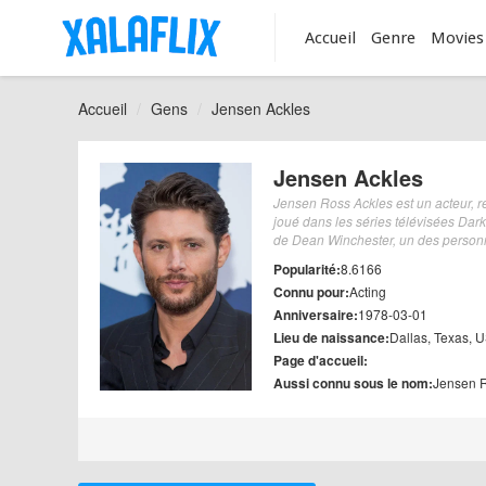
Accueil
Genre
Movies
Accueil
Gens
Jensen Ackles
Jensen Ackles
Jensen Ross Ackles est un acteur, r
joué dans les séries télévisées Dark
de Dean Winchester, un des person
Popularité:
8.6166
Connu pour:
Acting
Anniversaire:
1978-03-01
Lieu de naissance:
Dallas, Texas, 
Page d'accueil:
Aussi connu sous le nom:
Jensen R