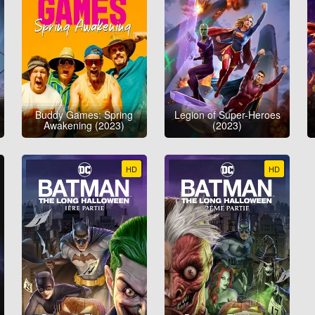
Buddy Games: Spring
Legion of Super-Heroes
Awakening (2023)
(2023)
HD
HD