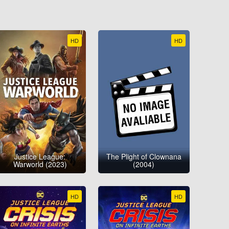
HD
HD
Justice League:
The Plight of Clownana
Warworld (2023)
(2004)
HD
HD