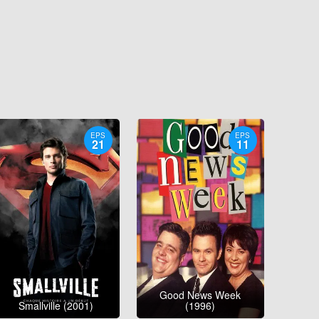
EPS
EPS
21
11
Good News Week
Smallville (2001)
(1996)