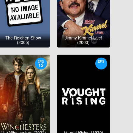
The Reichen Show
Jimmy Kimmel Live!
(2005)
(2003)
EPS
EPS
13
The Winchesters (2022)
Vought Rising (1970)