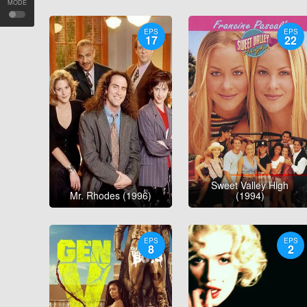
MODE
EPS
EPS
17
22
Sweet Valley High
Mr. Rhodes (1996)
(1994)
EPS
EPS
8
2