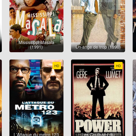
Mississippi Masala
(1991)
Un ange de trop (1990)
HD
HD
L'Attaque du métro 123
Les Coulisses du