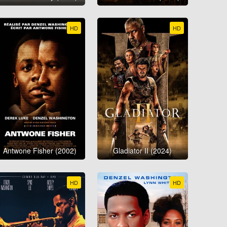
HD
HD
Antwone Fisher (2002)
Gladiator II (2024)
HD
HD