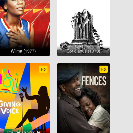
Wilma (1977)
Coriolanus (1979)
HD
HD
Trouver sa voix, le