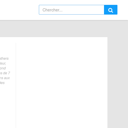
athers
eur,
cond
ns de 7
ns aux
des