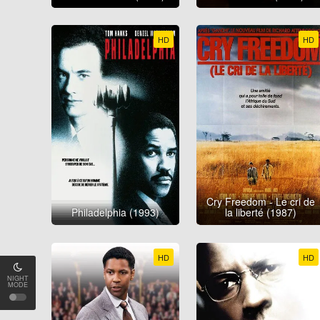
HD
HD
Cry Freedom - Le cri de
Philadelphia (1993)
la liberté (1987)
HD
HD
NIGHT
MODE