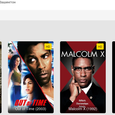
 Вашингтон
HD
HD
Out of Time (2003)
Malcolm X (1992)