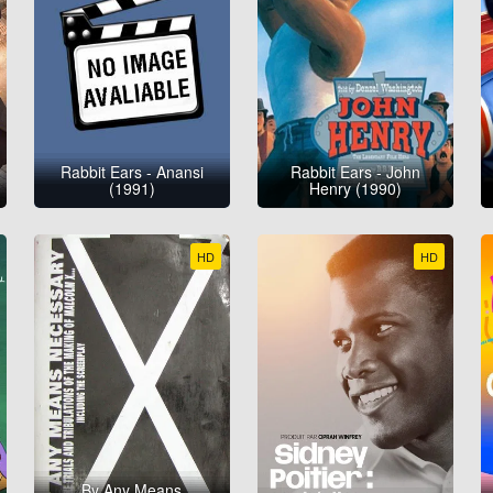
Rabbit Ears - Anansi
Rabbit Ears - John
(1991)
Henry (1990)
HD
HD
By Any Means