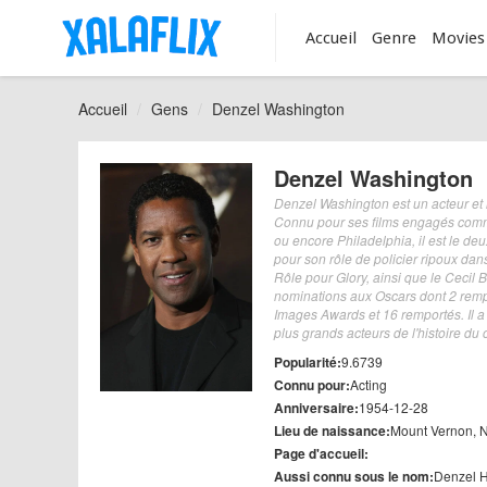
Accueil
Genre
Movies
Accueil
Gens
Denzel Washington
Denzel Washington
Denzel Washington est un acteur et
Connu pour ses films engagés comme
ou encore Philadelphia, il est le de
pour son rôle de policier ripoux dan
Rôle pour Glory, ainsi que le Cecil 
nominations aux Oscars dont 2 remp
Images Awards et 16 remportés. Il a
plus grands acteurs de l'histoire d
Popularité:
9.6739
Connu pour:
Acting
Anniversaire:
1954-12-28
Lieu de naissance:
Mount Vernon, 
Page d'accueil:
Aussi connu sous le nom:
Denzel H