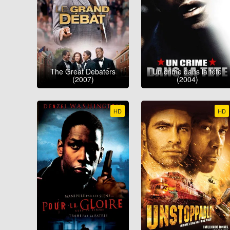
The Great Debaters
Un crime dans la tête
(2007)
(2004)
HD
HD