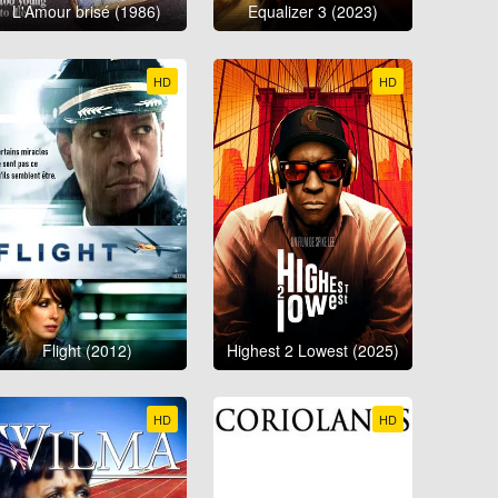
L'Amour brisé (1986)
Equalizer 3 (2023)
HD
HD
Flight (2012)
Highest 2 Lowest (2025)
HD
HD