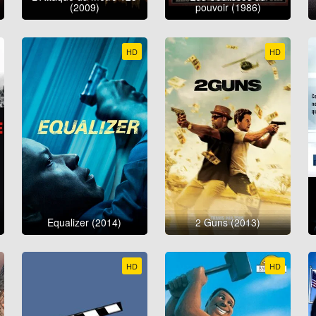
(2009)
pouvoir (1986)
HD
HD
Equalizer (2014)
2 Guns (2013)
HD
HD