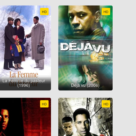
HD
HD
La Femme du pasteur
(1996)
Déjà vu (2006)
HD
HD