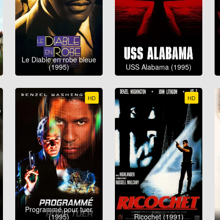
Le Diable en robe bleue
(1995)
USS Alabama (1995)
HD
HD
Programmé pour tuer
(1995)
Ricochet (1991)