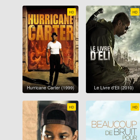
HD
HD
Hurricane Carter (1999)
Le Livre d'Eli (2010)
HD
HD