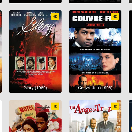
HD
HD
Glory (1989)
Couvre-feu (1998)
HD
HD