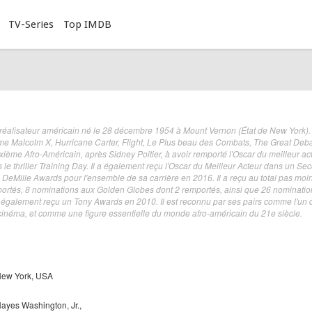
TV-Series
Top IMDB
 réalisateur américain né le 28 décembre 1954 à Mount Vernon (État de New York).
 Malcolm X, Hurricane Carter, Flight, Le Plus beau des Combats, The Great Deb
uxième Afro-Américain, après Sidney Poitier, à avoir remporté l'Oscar du meilleur act
s le thriller Training Day. Il a également reçu l'Oscar du Meilleur Acteur dans un Se
B DeMille Awards pour l'ensemble de sa carrière en 2016. Il a reçu au total pas moi
ortés, 8 nominations aux Golden Globes dont 2 remportés, ainsi que 26 nominatio
 également reçu un Tony Awards en 2010. Il est reconnu par ses pairs comme l'un 
u cinéma, et comme une figure essentielle du monde afro-américain du 21e siècle.
New York, USA
ayes Washington, Jr.,