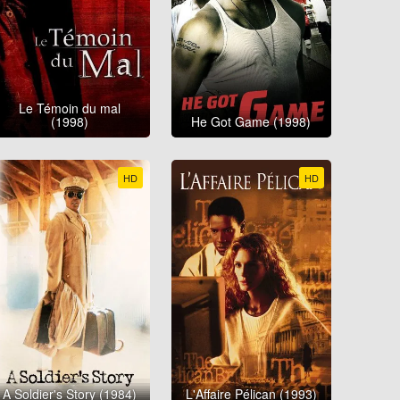
Le Témoin du mal
(1998)
He Got Game (1998)
HD
HD
A Soldier's Story (1984)
L'Affaire Pélican (1993)