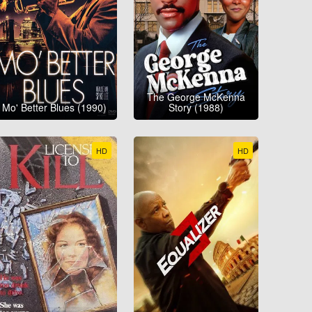
The George McKenna
Mo' Better Blues (1990)
Story (1988)
HD
HD