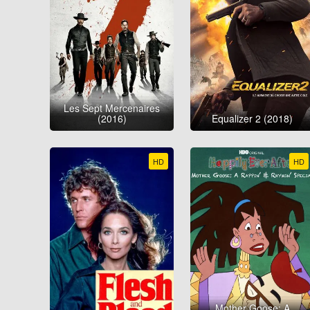
Les Sept Mercenaires
(2016)
Equalizer 2 (2018)
HD
HD
Mother Goose: A