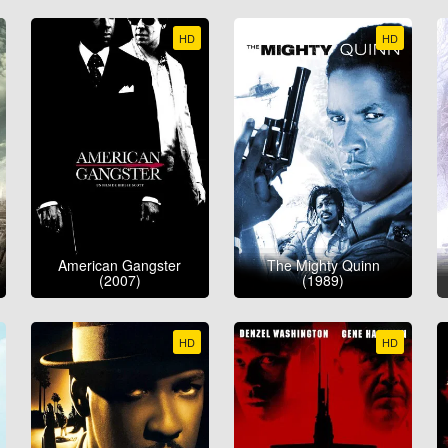
HD
HD
American Gangster
The Mighty Quinn
(2007)
(1989)
HD
HD