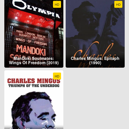
HD
HD
ManDoki Soulmates:
Charles Mingus: Epitaph
Wings Of Freedom (2019)
(1990)
HD