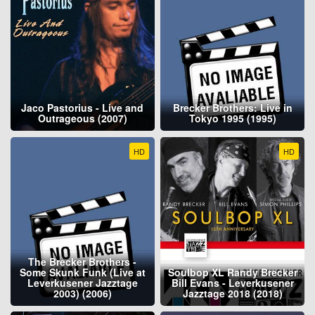
Jaco Pastorius - Live and
Brecker Brothers: Live in
Outrageous (2007)
Tokyo 1995 (1995)
HD
HD
The Brecker Brothers -
Some Skunk Funk (Live at
Soulbop XL Randy Brecker
Leverkusener Jazztage
Bill Evans - Leverkusener
2003) (2006)
Jazztage 2018 (2018)