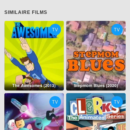
SIMILAIRE FILMS
TV
TV
The Awesomes (2013)
Stepmom Blues (2020)
TV
TV