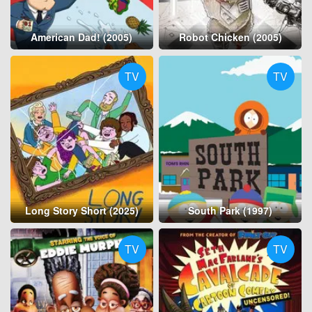
American Dad! (2005)
Robot Chicken (2005)
TV
TV
Long Story Short (2025)
South Park (1997)
TV
TV