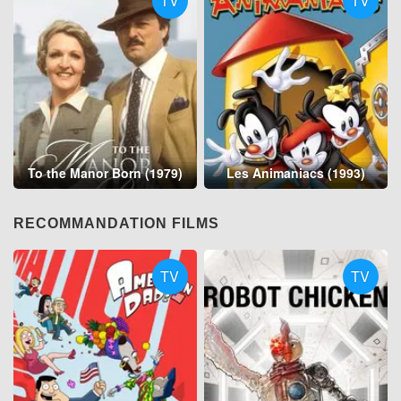
TV
TV
To the Manor Born (1979)
Les Animaniacs (1993)
RECOMMANDATION FILMS
TV
TV