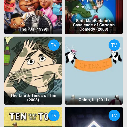
Seth MacFarlane's
Cavalcade of Cartoon
The PJs (1999)
Comedy (2008)
TV
TV
The Life & Times of Tim
(2008)
China, IL (2011)
TV
TV