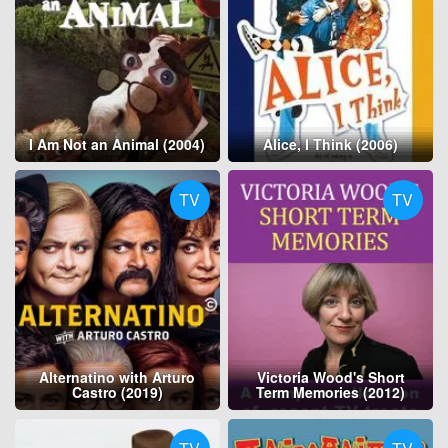
I Am Not an Animal (2004)
Alice, I Think (2006)
TV
TV
Alternatino with Arturo
Victoria Wood's Short
Castro (2019)
Term Memories (2012)