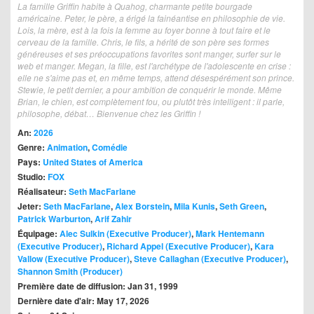
La famille Griffin habite à Quahog, charmante petite bourgade
américaine. Peter, le père, a érigé la fainéantise en philosophie de vie.
Lois, la mère, est à la fois la femme au foyer bonne à tout faire et le
cerveau de la famille. Chris, le fils, a hérité de son père ses formes
généreuses et ses préoccupations favorites sont manger, surfer sur le
web et manger. Megan, la fille, est l'archétype de l'adolescente en crise :
elle ne s'aime pas et, en même temps, attend désespérément son prince.
Stewie, le petit dernier, a pour ambition de conquérir le monde. Même
Brian, le chien, est complètement fou, ou plutôt très intelligent : il parle,
philosophe, débat… Bienvenue chez les Griffin !
An:
2026
Genre:
Animation
,
Comédie
Pays:
United States of America
Studio:
FOX
Réalisateur:
Seth MacFarlane
Jeter:
Seth MacFarlane
,
Alex Borstein
,
Mila Kunis
,
Seth Green
,
Patrick Warburton
,
Arif Zahir
Équipage:
Alec Sulkin (Executive Producer)
,
Mark Hentemann
(Executive Producer)
,
Richard Appel (Executive Producer)
,
Kara
Vallow (Executive Producer)
,
Steve Callaghan (Executive Producer)
,
Shannon Smith (Producer)
Première date de diffusion: Jan 31, 1999
Dernière date d'air: May 17, 2026