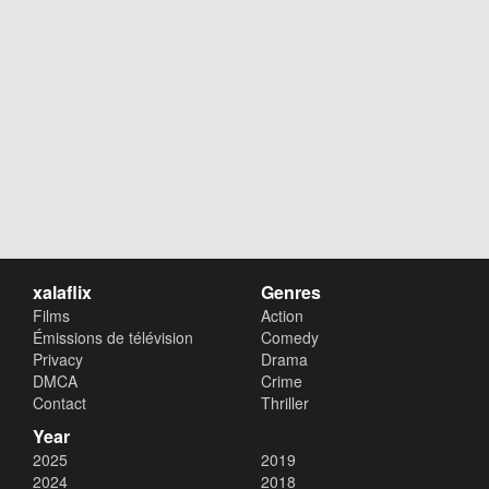
xalaflix
Genres
Films
Action
Émissions de télévision
Comedy
Privacy
Drama
DMCA
Crime
Contact
Thriller
Year
2025
2019
2024
2018