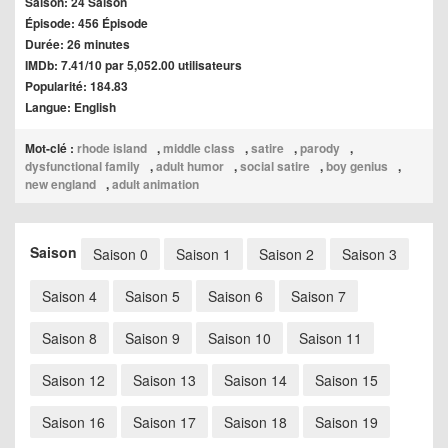
Saison: 24 Saison
Épisode: 456 Épisode
Durée: 26 minutes
IMDb: 7.41/10 par 5,052.00 utilisateurs
Popularité: 184.83
Langue: English
Mot-clé :
rhode island
,
middle class
,
satire
,
parody
,
dysfunctional family
,
adult humor
,
social satire
,
boy genius
,
new england
,
adult animation
Saison
Saison 0
Saison 1
Saison 2
Saison 3
Saison 4
Saison 5
Saison 6
Saison 7
Saison 8
Saison 9
Saison 10
Saison 11
Saison 12
Saison 13
Saison 14
Saison 15
Saison 16
Saison 17
Saison 18
Saison 19