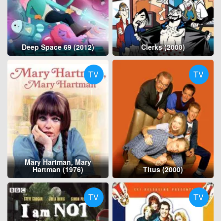
Deep Space 69 (2012)
Clerks (2000)
TV
TV
Mary Hartman, Mary
Hartman (1976)
Titus (2000)
TV
TV