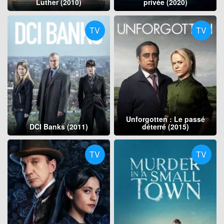
Luther (2010)
privée (2020)
TV
TV
Unforgotten : Le passé
DCI Banks (2011)
déterré (2015)
TV
TV