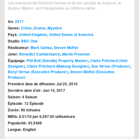
Les aventures de Sherlock Holmes et de son acolyte de toujours, le
docteur Watson, sont transposées au XXIème siècle...
An:
2017
Genre:
Crime
,
Drame
,
Mystère
Pays:
United Kingdom
,
United States of America
Studio:
BBC One
Réalisateur:
Mark Gatiss
,
Steven Moffat
Jeter:
Benedict Cumberbatch
,
Martin Freeman
Équipage:
Phil Bull (Standby Property Master)
,
Claire Pritchard (Hair
Designer)
,
Claire Pritchard (Makeup Designer)
,
Sue Vertue (Producer)
,
Beryl Vertue (Executive Producer)
,
Steven Moffat (Executive
Producer)
Première date de diffusion: Jul 25, 2010
Dernière date d'air: Jan 15, 2017
Saison: 4 Saison
Épisode: 12 Épisode
Durée: 90 minutes
IMDb: 8.51/10 par 6,587.00 utilisateurs
Popularité: 43.5488
Langue: English