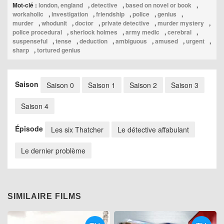
Mot-clé :
london, england
,
detective
,
based on novel or book
,
workaholic
,
investigation
,
friendship
,
police
,
genius
,
murder
,
whodunit
,
doctor
,
private detective
,
murder mystery
,
police procedural
,
sherlock holmes
,
army medic
,
cerebral
,
suspenseful
,
tense
,
deduction
,
ambiguous
,
amused
,
urgent
,
sharp
,
tortured genius
Saison
Saison 0
Saison 1
Saison 2
Saison 3
Saison 4
Épisode
Les six Thatcher
Le détective affabulant
Le dernier problème
SIMILAIRE FILMS