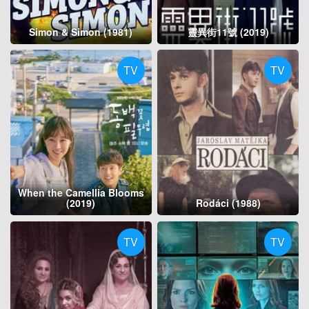
Simon & Simon (1981)
靈異街11號 (2019)
TV
TV
When the Camellia Blooms
(2019)
Rodáci (1988)
TV
TV