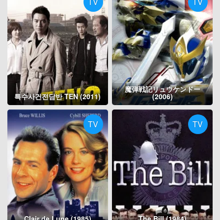
TV
TV
魔弾戦記リュウケンドー
특수사건전담반 TEN (2011)
(2006)
TV
TV
Clair de Lune (1985)
The Bill (1984)