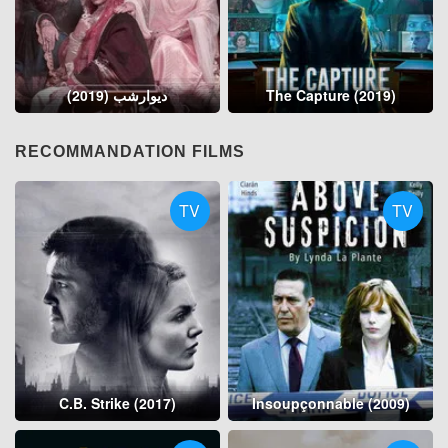
دیوارشب (2019)
The Capture (2019)
RECOMMANDATION FILMS
TV
TV
C.B. Strike (2017)
Insoupçonnable (2009)