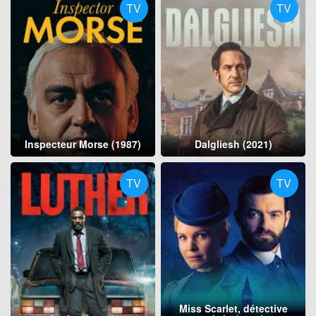
TV
TV
Inspecteur Morse (1987)
Dalgliesh (2021)
TV
TV
Miss Scarlet, détective