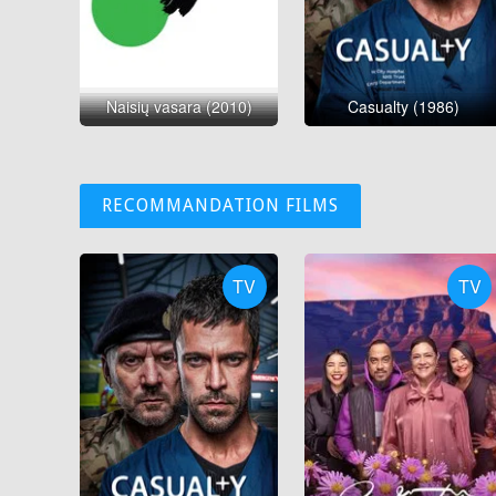
Naisių vasara (2010)
Casualty (1986)
RECOMMANDATION FILMS
TV
TV