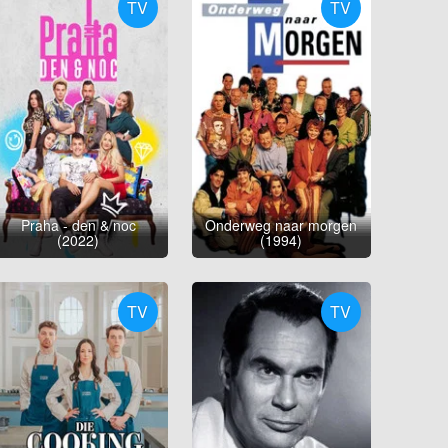
TV
TV
Praha - den & noc
Onderweg naar morgen
(2022)
(1994)
TV
TV