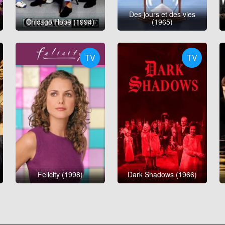
Des jours et des vies
Chicago Hope (1994)
(1965)
TV
TV
Felicity (1998)
Dark Shadows (1966)