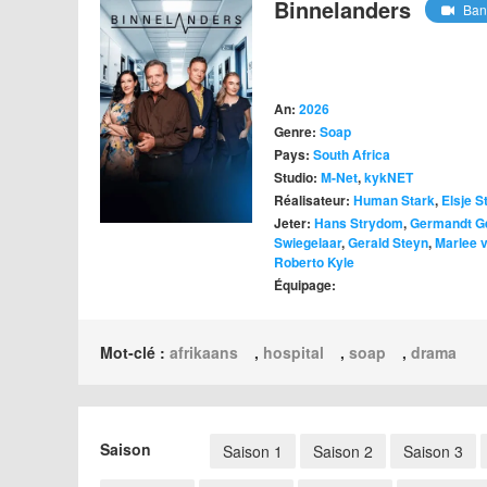
Binnelanders
Ban
An:
2026
Genre:
Soap
Pays:
South Africa
Studio:
M-Net
,
kykNET
Réalisateur:
Human Stark
,
Elsje S
Jeter:
Hans Strydom
,
Germandt G
Swiegelaar
,
Gerald Steyn
,
Marlee 
Roberto Kyle
Équipage:
Mot-clé :
afrikaans
,
hospital
,
soap
,
drama
Saison
Saison 1
Saison 2
Saison 3