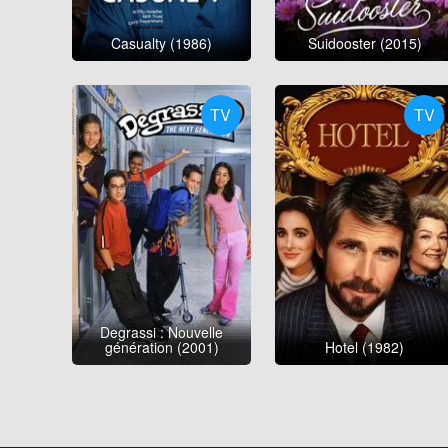
Casualty (1986)
Suidooster (2015)
TV
TV
Degrassi : Nouvelle
génération (2001)
Hotel (1982)