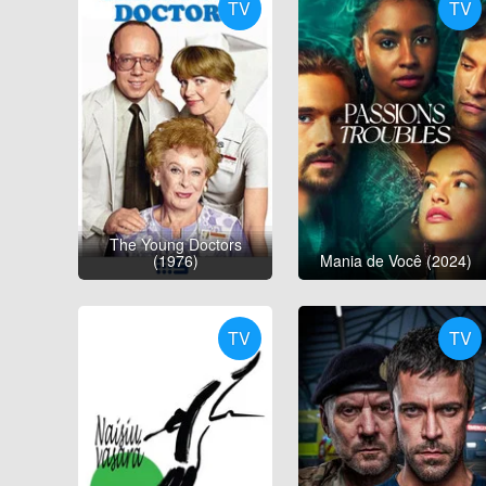
TV
TV
The Young Doctors
(1976)
Mania de Você (2024)
TV
TV