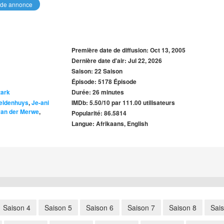
de annonce
Première date de diffusion: Oct 13, 2005
Dernière date d'air: Jul 22, 2026
Saison: 22 Saison
Épisode: 5178 Épisode
tark
Durée: 26 minutes
eldenhuys
,
Je-ani
IMDb: 5.50/10 par 111.00 utilisateurs
van der Merwe
,
Popularité: 86.5814
Langue: Afrikaans, English
Saison 4
Saison 5
Saison 6
Saison 7
Saison 8
Sai