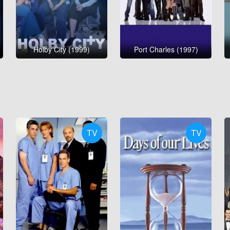
Holby City (1999)
Port Charles (1997)
TV
TV