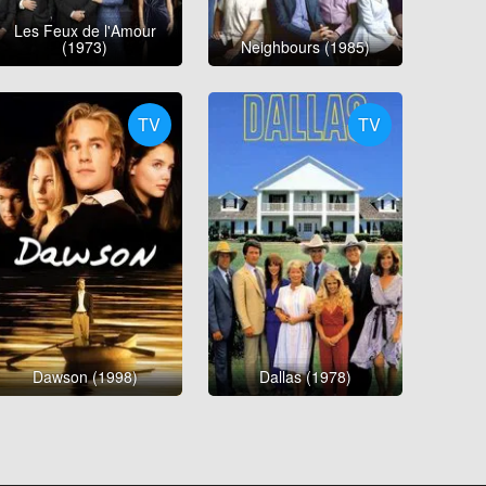
Les Feux de l'Amour
(1973)
Neighbours (1985)
TV
TV
Dawson (1998)
Dallas (1978)