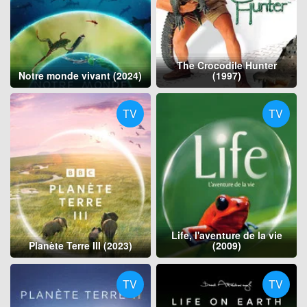
The Crocodile Hunter
Notre monde vivant (2024)
(1997)
TV
TV
Life, l'aventure de la vie
Planète Terre III (2023)
(2009)
TV
TV