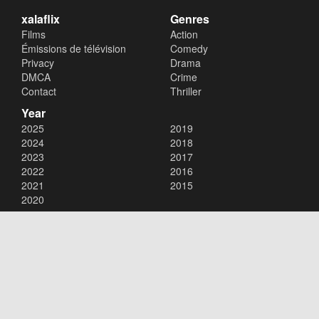
xalaflix
Genres
Films
Action
Émissions de télévision
Comedy
Privacy
Drama
DMCA
Crime
Contact
Thriller
Year
2025
2019
2024
2018
2023
2017
2022
2016
2021
2015
2020
Copyright © 2026
xalaflix
. All Rights Reserved.
Disclaimer: This site does not store any files on its server. All contents
are provided by non-affiliated third parties.