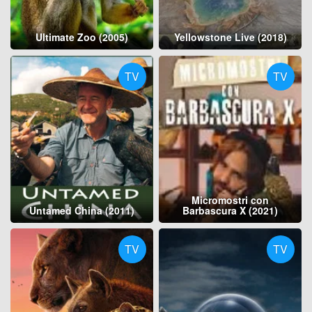
Ultimate Zoo (2005)
Yellowstone Live (2018)
TV
TV
Micromostri con
Untamed China (2011)
Barbascura X (2021)
TV
TV