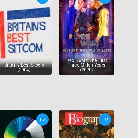
Red Dwarf: The First
Britain's Best Sitcom
Three Million Years
(2004)
(2020)
TV
TV