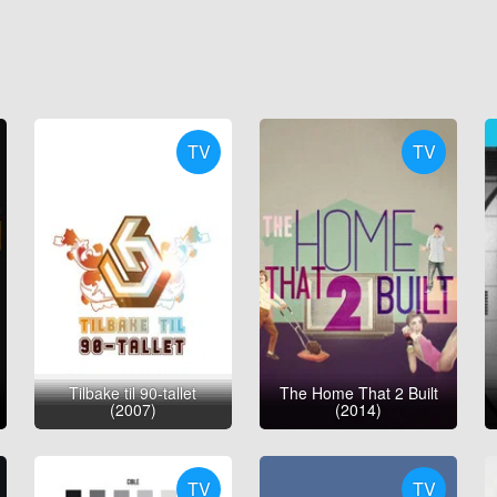
TV
TV
Tilbake til 90-tallet
The Home That 2 Built
(2007)
(2014)
TV
TV