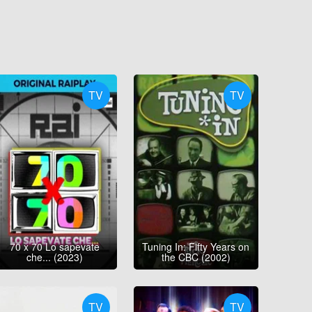
TV
TV
70 x 70 Lo sapevate
Tuning In: Fifty Years on
che... (2023)
the CBC (2002)
TV
TV