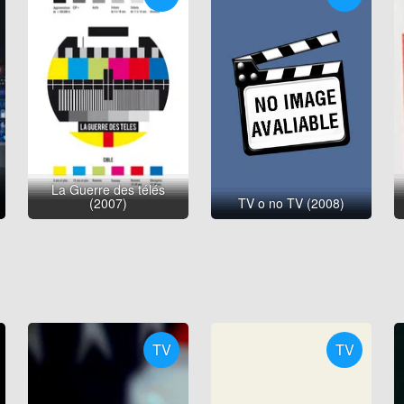
La Guerre des télés
(2007)
TV o no TV (2008)
TV
TV