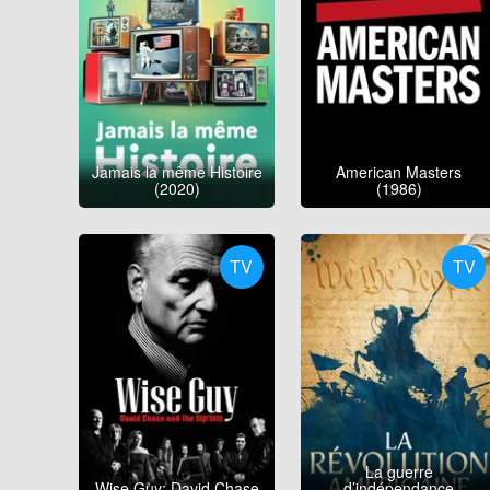
Jamais la même Histoire
American Masters
(2020)
(1986)
TV
TV
La guerre
Wise Guy: David Chase
d’indépendance