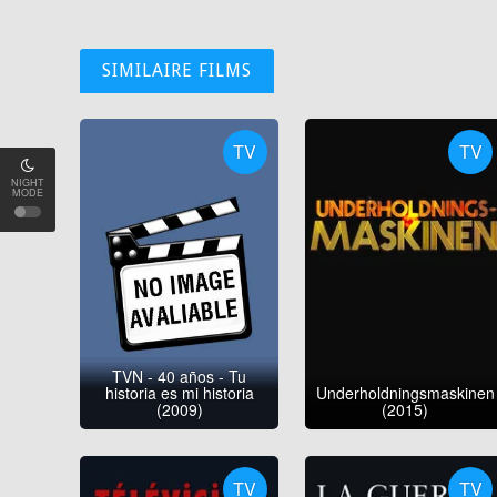
SIMILAIRE FILMS
TV
TV
NIGHT
MODE
TVN - 40 años - Tu
historia es mi historia
Underholdningsmaskinen
(2009)
(2015)
TV
TV