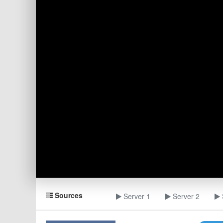
Sources
Server 1
Server 2