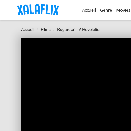
Accueil
Genre
Movies
Accueil
Films
Regarder TV Revolution