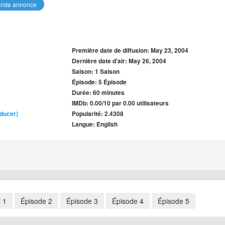
nde annonce
Première date de diffusion: May 23, 2004
Dernière date d'air: May 26, 2004
Saison: 1 Saison
Épisode: 5 Épisode
Durée: 60 minutes
IMDb: 0.00/10 par 0.00 utilisateurs
oducer)
Popularité: 2.4308
Langue: English
 1
Épisode 2
Épisode 3
Épisode 4
Épisode 5