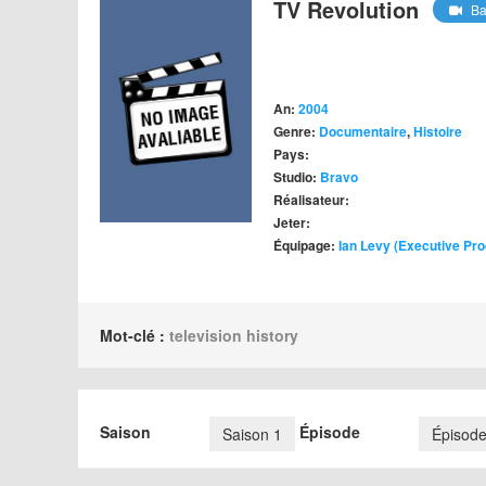
TV Revolution
Ba
An:
2004
Genre:
Documentaire
,
Histoire
Pays:
Studio:
Bravo
Réalisateur:
Jeter:
Équipage:
Ian Levy (Executive Pr
Mot-clé :
television history
Saison
Épisode
Saison 1
Épisode