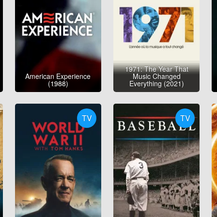
1971: The Year That
American Experience
Music Changed
(1988)
Everything (2021)
TV
TV