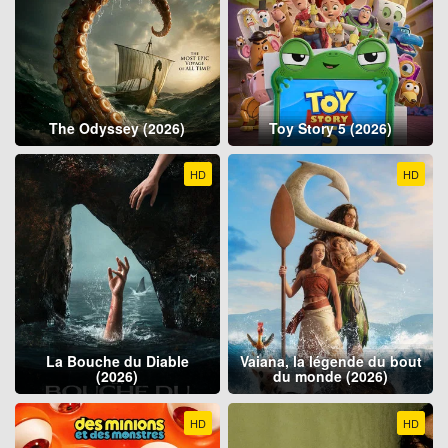
The Odyssey (2026)
Toy Story 5 (2026)
HD
HD
La Bouche du Diable
Vaiana, la légende du bout
(2026)
du monde (2026)
HD
HD