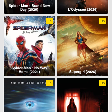
Spider-Man : Brand New
Day (2026)
L'Odyssée (2026)
HD
HD
Spider-Man : No Way
Home (2021)
Supergirl (2026)
HD
HD