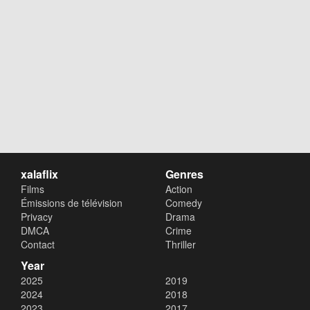
xalaflix
Genres
Films
Action
Émissions de télévision
Comedy
Privacy
Drama
DMCA
Crime
Contact
Thriller
Year
2025
2019
2024
2018
2023
2017