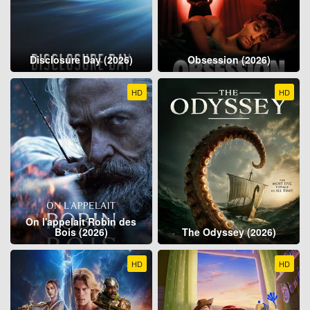
Disclosure Day (2026)
Obsession (2026)
HD
HD
On l'appelait Robin des
Bois (2026)
The Odyssey (2026)
HD
HD