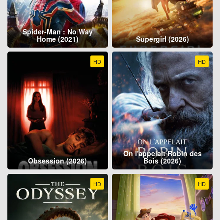
Spider-Man : No Way
Home (2021)
Supergirl (2026)
HD
HD
On l'appelait Robin des
Obsession (2026)
Bois (2026)
HD
HD