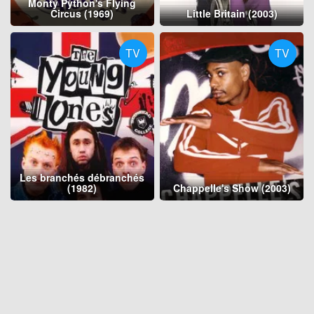
Monty Python's Flying
Circus (1969)
Little Britain (2003)
TV
TV
Les branchés débranchés
(1982)
Chappelle's Show (2003)