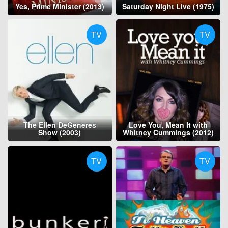
Yes, Prime Minister (2013)
Saturday Night Live (1975)
TV
TV
The Ellen DeGeneres
Love You, Mean It with
Show (2003)
Whitney Cummings (2012)
TV
TV