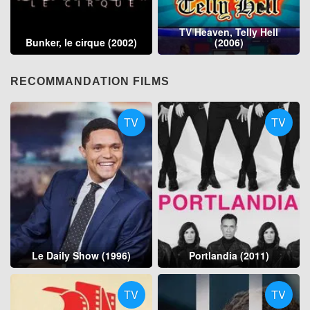
TV Heaven, Telly Hell
Bunker, le cirque (2002)
(2006)
RECOMMANDATION FILMS
TV
TV
Le Daily Show (1996)
Portlandia (2011)
TV
TV