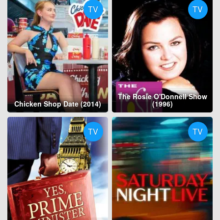
TV
TV
The Rosie O'Donnell Show
Chicken Shop Date (2014)
(1996)
TV
TV