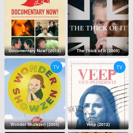
Documentary Now! (2015)
The Thick of It (2005)
TV
TV
Wonder Showzen (2005)
Veep (2012)