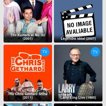
The Kumars at No. 42
(2001)
Legendre idéal (2007)
TV
TV
The Chris Gethard Show
(2011)
Larry King Live (1985)