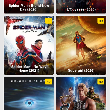
Spider-Man : Brand New
Day (2026)
L'Odyssée (2026)
HD
HD
Spider-Man : No Way
Home (2021)
Supergirl (2026)
HD
HD