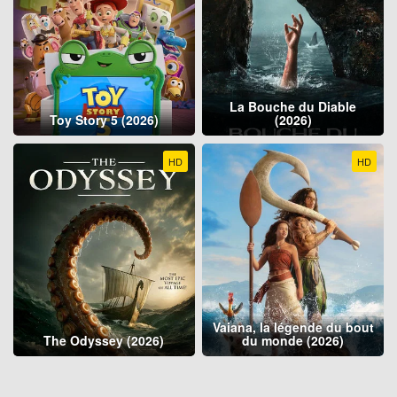
La Bouche du Diable
Toy Story 5 (2026)
(2026)
HD
HD
Vaiana, la légende du bout
The Odyssey (2026)
du monde (2026)