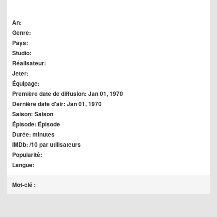
An:
Genre:
Pays:
Studio:
Réalisateur:
Jeter:
Équipage:
Première date de diffusion: Jan 01, 1970
Dernière date d'air: Jan 01, 1970
Saison: Saison
Épisode: Épisode
Durée: minutes
IMDb: /10 par utilisateurs
Popularité:
Langue:
Mot-clé :