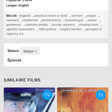
Popularité: 3.3839
Langue: English
Mot-clé :
england
,
based on novel or book
,
servant
,
sequel
,
romance
,
miniseries
,
period drama
,
housekeeper
,
estate
,
gentleman
,
costume drama
,
murder mystery
,
drawing room
,
upstairs downstairs
,
19th century
,
empire fashion
,
georgian or
regency era
Saison
Saison 1
Épisode
SIMILAIRE FILMS
TV
TV