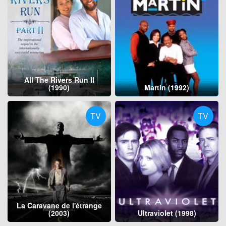
All The Rivers Run II
(1990)
Martin (1992)
TV
TV
La Caravane de l'étrange
(2003)
Ultraviolet (1998)