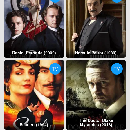
Daniel Deronda (2002)
Hercule Poirot (1989)
TV
TV
The Doctor Blake
Scarlett (1994)
Mysteries (2013)