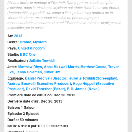
Six ans après le mariage d'Elizabeth Darcy, par un soir de tempête
d'octobre, dans la résidence idyllique qui abrite l'héroïne et son époux,
l'impensable se produit : un crime a lieu, polluant les ombres de la
vénérable demeure, auquel est mêlé un personnage peu
recommandable au charme duquel Elizabeth elle-même n'avait pas été
insensible par le passé.
An:
2013
Genre:
Drame
,
Mystère
Pays:
United Kingdom
Studio:
BBC One
Réalisateur:
Juliette Towhidi
Jeter:
Matthew Rhys
,
Anna Maxwell Martin
,
Matthew Goode
,
Trevor
Eve
,
Jenna Coleman
,
Oliver Rix
Équipage:
Daniel Percival (Director)
,
Juliette Towhidi (Screenplay)
,
Andrew Boswell (Executive Producer)
,
Hugo Heppell (Executive
Producer)
,
David Thrasher (Editor)
,
P. D. James (Novel)
Première date de diffusion: Dec 26, 2013
Dernière date d'air: Dec 28, 2013
Saison: 1 Saison
Épisode: 3 Épisode
Durée: 59 minutes
IMDb: 6.91/10 par 100.00 utilisateurs