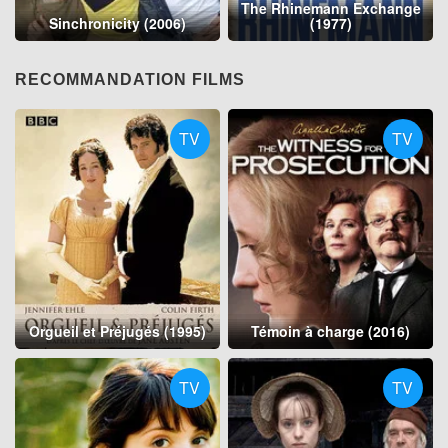
The Rhinemann Exchange
Sinchronicity (2006)
(1977)
RECOMMANDATION FILMS
TV
TV
Orgueil et Préjugés (1995)
Témoin à charge (2016)
TV
TV