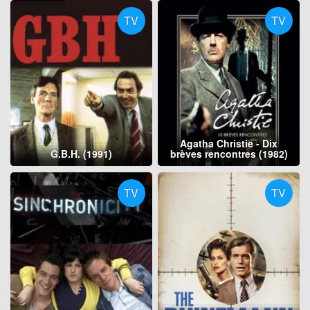
TV
TV
Agatha Christie - Dix
G.B.H. (1991)
brèves rencontres (1982)
TV
TV