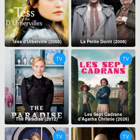
Tess d'Urberville (2008)
La Petite Dorrit (2008)
TV
TV
Les Sept Cadrans
The Paradise (2012)
d'Agatha Christie (2026)
TV
TV