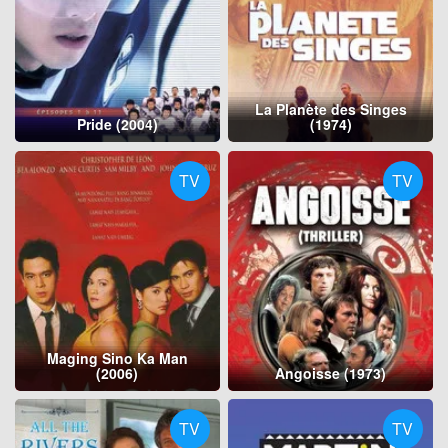
La Planète des Singes
Pride (2004)
(1974)
TV
TV
Maging Sino Ka Man
(2006)
Angoisse (1973)
TV
TV