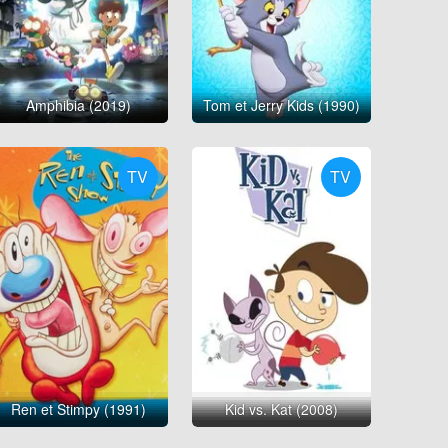
Amphibia (2019)
Tom et Jerry Kids (1990)
TV
TV
Ren et Stimpy (1991)
Kid vs. Kat (2008)