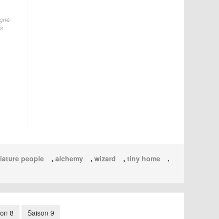
agné
s.
iature people
,
alchemy
,
wizard
,
tiny home
,
son 8
Saison 9