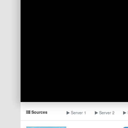
Sources
Server 1
Server 2