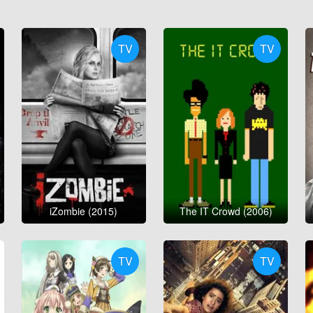
TV
TV
iZombie (2015)
The IT Crowd (2006)
TV
TV