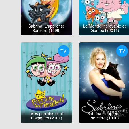
Sabrina, L'apprentie
Le Monde incroyable de
Sorcière (1999)
Gumball (2011)
TV
TV
Mes parrains sont
Sabrina, l'apprentie
magiques (2001)
sorcière (1996)