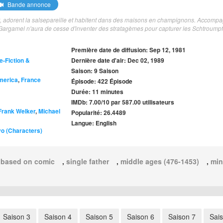
Bande annonce
êt, adorent la salsepareille et habitent dans des maisons en champignons. Accomp
r Gargamel n'aura de cesse d'inventer des stratagèmes pour capturer les Schtroumpf
Première date de diffusion: Sep 12, 1981
e-Fiction &
Dernière date d'air: Dec 02, 1989
Saison: 9 Saison
America
,
France
Épisode: 422 Épisode
Durée: 11 minutes
IMDb: 7.00/10 par 587.00 utilisateurs
Frank Welker
,
Michael
Popularité: 26.4489
Langue: English
o (Characters)
,
based on comic
,
single father
,
middle ages (476-1453)
,
min
Saison 3
Saison 4
Saison 5
Saison 6
Saison 7
Sai