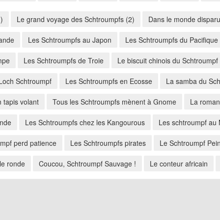
)
Le grand voyage des Schtroumpfs (2)
Dans le monde dispar
lande
Les Schtroumpfs au Japon
Les Schtroumpfs du Pacifique
mpe
Les Schtroumpfs de Troie
Le biscuit chinois du Schtroumpf
Loch Schtroumpf
Les Schtroumpfs en Ecosse
La samba du Sch
 tapis volant
Tous les Schtroumpfs mènent à Gnome
La roman
Inde
Les Schtroumpfs chez les Kangourous
Les schtroumpf au
mpf perd patience
Les Schtroumpfs pirates
Le Schtroumpf Pein
le ronde
Coucou, Schtroumpf Sauvage !
Le conteur africain