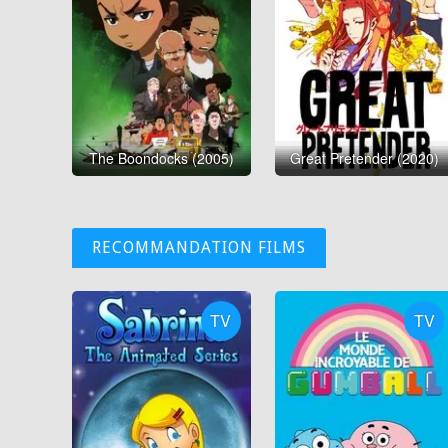
The Boondocks (2005)
Great Pretender (2020)
RECOMMANDATION FILMS
TV
TV