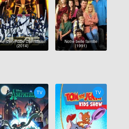
Kenzen Robo Daimidaler
Notre belle famille
(2014)
(1991)
TV
TV