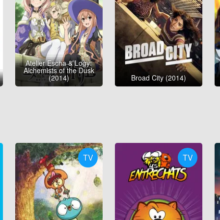
Atelier Escha & Logy:
Alchemists of the Dusk
(2014)
Broad City (2014)
TV
TV