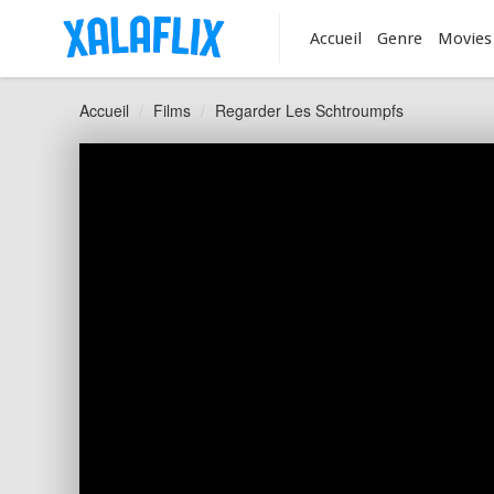
Accueil
Genre
Movies
Accueil
Films
Regarder Les Schtroumpfs