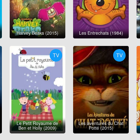
Harvey Beaks (2015)
Les Entrechats (1984)
TV
TV
Le Petit Royaume de
Les aventures du Chat
Ben et Holly (2009)
Potté (2015)