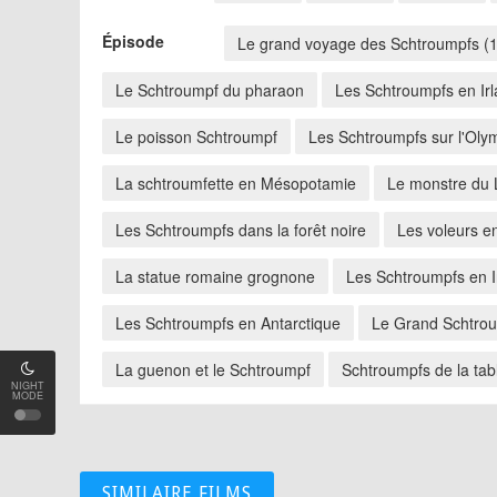
Épisode
Le grand voyage des Schtroumpfs (1
Le Schtroumpf du pharaon
Les Schtroumpfs en Ir
Le poisson Schtroumpf
Les Schtroumpfs sur l'Oly
La schtroumfette en Mésopotamie
Le monstre du 
Les Schtroumpfs dans la forêt noire
Les voleurs en
La statue romaine grognone
Les Schtroumpfs en 
Les Schtroumpfs en Antarctique
Le Grand Schtrou
La guenon et le Schtroumpf
Schtroumpfs de la tab
NIGHT
MODE
SIMILAIRE FILMS