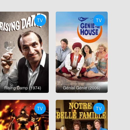
TV
TV
Rising Damp (1974)
Génial Génie (2006)
TV
TV