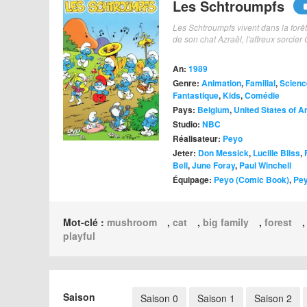
Les Schtroumpfs
Les Schtroumpfs vivent dans la for
de son chat Azraël, l'affreux sorcie
An:
1989
Genre:
Animation
,
Familial
,
Scienc
Fantastique
,
Kids
,
Comédie
Pays:
Belgium
,
United States of 
Studio:
NBC
Réalisateur:
Peyo
Jeter:
Don Messick
,
Lucille Bliss
,
Bell
,
June Foray
,
Paul Winchell
Équipage:
Peyo (Comic Book)
,
Pey
Mot-clé :
mushroom
,
cat
,
big family
,
forest
playful
Saison
Saison 0
Saison 1
Saison 2